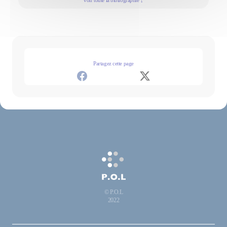
voir toute la bibliographie ↓
de la poésie, 2018
Livres d’artistes
" Rouge comme ", in J’ai dit rouge de Martine Lafon, Uzès, éditions Post-
Rodo, 2000
Partagez cette page
" Le Noir garde son secret ", in Mots de carbone, d’anthracite et de
bitume de Martine Lafon, Uzès, éditions Post-Rodo, 2004
Noir, blanc et gris, avec Martine Lafon, Saint Christol-lès-Alès, éditions
de Rivières, 2008
Les Mains jointes, avec Martine Lafon, Saint Christol-lès-Alès, éditions
de Rivières, 2008
Van Gogh, visage noir, avec Claude Clarbous, Saint Christol-lès-Alès,
éditions de Rivières, 2008
Décision du marcheur, avec Martine Lafon, Saint Christol-lès-Alès,
éditions de Rivières, 2010
© P.O.L
2022