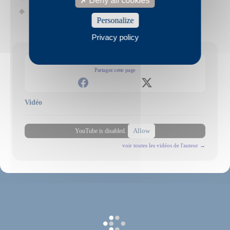
Deny all cookies
François Tanguy et Le Radeau
(2008)
Personalize
Privacy policy
Partagez cette page
Vidéo
Allow
YouTube is disabled.
voir toutes les vidéos de l'auteur →