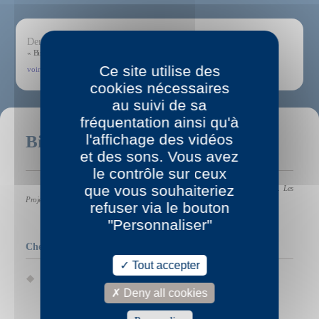
Dernier billet dans l'atelier
« Binz ou sauce tomate et sans couvercle »
Ce site utilise des
voir plus →
cookies nécessaires
au suivi de sa
fréquentation ainsi qu'à
l'affichage des vidéos
Biographie
et des sons. Vous avez
le contrôle sur ceux
que vous souhaiteriez
Louise Rose est née en 1996 à Nancy, vit au Havre et travaille à Paris.
Les
Projectiles
est son premier roman.
refuser via le bouton
"Personnaliser"
Chez P.O.L
Tout accepter
Les Projectiles
|
vidéolecture
(2025)
Deny all cookies