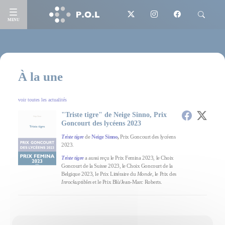
MENU
À la une
voir toutes les actualités
"Triste tigre" de Neige Sinno, Prix
Goncourt des lycéens 2023
Triste tigre
de
Neige Sinno
,
Prix Goncourt des lycéens
2023.
Triste tigre
a aussi reçu le Prix Femina 2023, le Choix
Goncourt de la Suisse 2023, le Choix Goncourt de la
Belgique 2023, le Prix Littéraire du
Monde
, le Prix des
Inrockuptibles
et le Prix Blù/Jean-Marc Roberts.