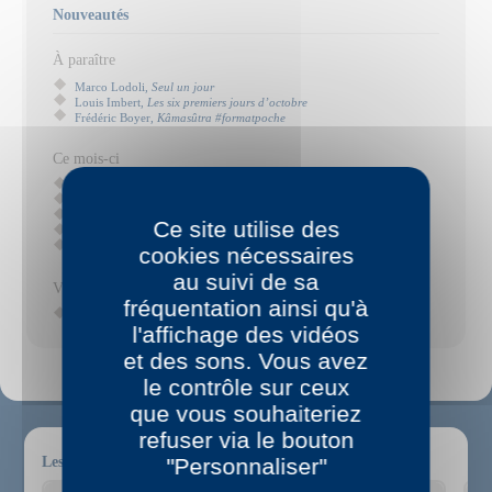
Nouveautés
À paraître
Marco Lodoli,
Seul un jour
Louis Imbert,
Les six premiers jours d’octobre
Frédéric Boyer,
Kâmasûtra #formatpoche
Ce mois-ci
Lucie Rico,
Mais que fait ce sang sur le pull de Jennifer ?
Célia Houdart,
Notre-Dame-des-Anges
Arthur Dreyfus,
La Punition
Ce site utilise des
Louise Chennevière,
Faire la peau
Pierric Bailly,
Rouges-Truites
cookies nécessaires
au suivi de sa
Vient de paraître
fréquentation ainsi qu'à
Dominique Fourcade,
late Fourcades
(juin 2026)
l'affichage des vidéos
et des sons. Vous avez
le contrôle sur ceux
que vous souhaiteriez
refuser via le bouton
"Personnaliser"
Les derniers sons