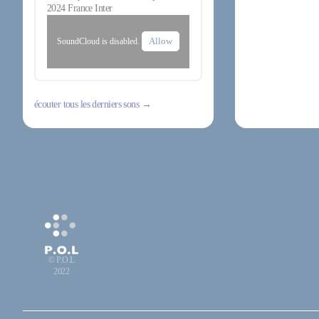
2024 France Inter
Allow
SoundCloud is disabled.
écouter tous les derniers sons →
© P.O.L
2022