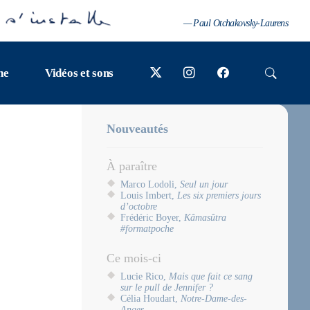
— Paul Otchakovsky-Laurens
ne
Vidéos et sons
Nouveautés
À paraître
Marco Lodoli,
Seul un jour
Louis Imbert,
Les six premiers jours
d’octobre
Frédéric Boyer,
Kâmasûtra
#formatpoche
Ce mois-ci
Lucie Rico,
Mais que fait ce sang
sur le pull de Jennifer ?
Célia Houdart,
Notre-Dame-des-
Anges