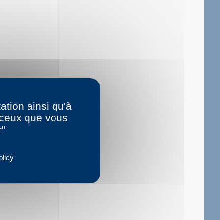
ation ainsi qu'à
r ceux que vous
r"
olicy