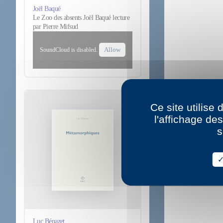
Joël Baqué
Le Zoo des absents Joël Baqué lecture
par Pierre Mifsud
Allow
SoundCloud is disabled.
Ce site utilise
l'affichage de
s
Luc Bénazet