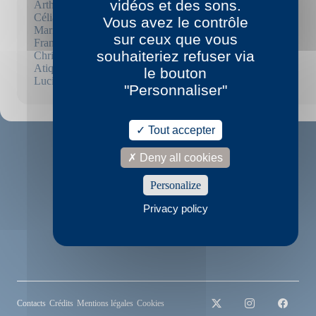
vidéos et des sons.
Arthur Dreyfus
Célia Houdart
Vous avez le contrôle
Marielle Hubert
sur ceux que vous
Franck Mignot
souhaiteriez refuser via
Christine Montalbetti
Atiq Rahimi
le bouton
Lucie Rico
"Personnaliser"
Tout accepter
Deny all cookies
Personalize
Privacy policy
© P.O.L
2022
Contacts
Crédits
Mentions légales
Cookies