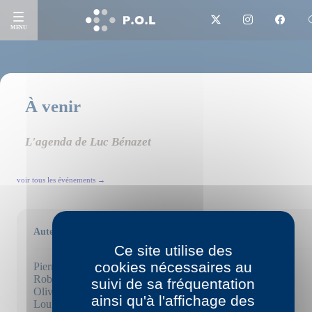
MENU
À venir
L'agenda de Luc Bénazet
voir tous les événements →
Auteurs
Ce site utilise des
cookies nécessaires au
Pierric Bailly
Robert Bober
suivi de sa fréquentation
Olivier Brossard
ainsi qu'à l'affichage des
Louise Chennevière