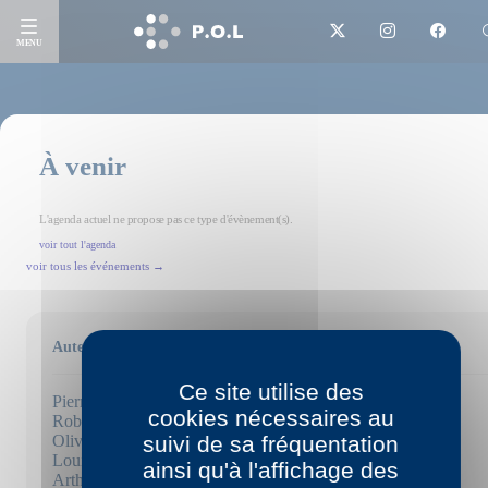
MENU
À venir
L'agenda actuel ne propose pas ce type d'évènement(s).
voir tout l'agenda
voir tous les événements →
Auteurs
Ce site utilise des
Pierric Bailly
cookies nécessaires au
Robert Bober
Olivier Brossard
suivi de sa fréquentation
Louise Chennevière
ainsi qu'à l'affichage des
Arthur Dreyfus