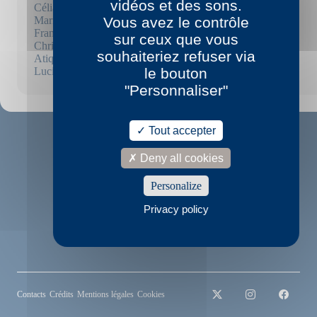
vidéos et des sons.
Célia Houdart
Marielle Hubert
Vous avez le contrôle
Franck Mignot
sur ceux que vous
Christine Montalbetti
souhaiteriez refuser via
Atiq Rahimi
Lucie Rico
le bouton
"Personnaliser"
Tout accepter
Deny all cookies
Personalize
Privacy policy
© P.O.L
2022
Contacts
Crédits
Mentions légales
Cookies