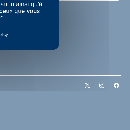
ation ainsi qu'à
r ceux que vous
r"
olicy