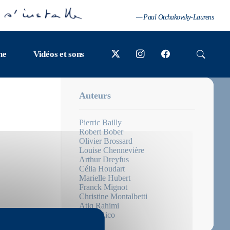
— Paul Otchakovsky-Laurens
ne
Vidéos et sons
Auteurs
Pierric Bailly
Robert Bober
Olivier Brossard
Louise Chennevière
Arthur Dreyfus
Célia Houdart
Marielle Hubert
Franck Mignot
Christine Montalbetti
Atiq Rahimi
Lucie Rico