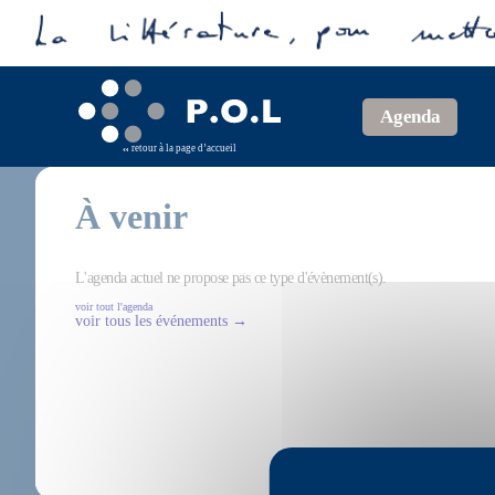
Agenda
retour à la page d’accueil
À venir
L'agenda actuel ne propose pas ce type d'évènement(s).
voir tout l'agenda
voir tous les événements →