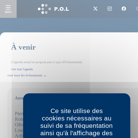
MENU
À venir
L'agenda actuel ne propose pas ce type d'évènement(s).
voir tout l'agenda
voir tous les événements →
Auteurs
Ce site utilise des
Pierric Bailly
cookies nécessaires au
Robert Bober
Olivier Brossard
suivi de sa fréquentation
Louise Chennevière
ainsi qu'à l'affichage des
Arthur Dreyfus