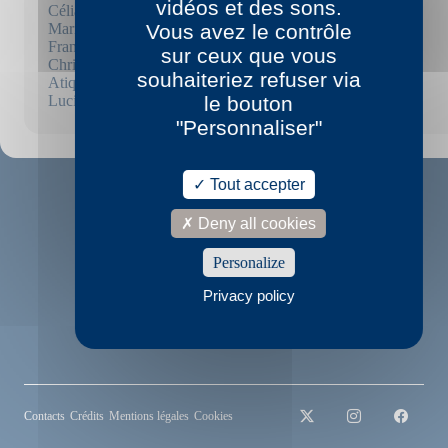
vidéos et des sons.
Célia Houdart
Marielle Hubert
Vous avez le contrôle
Franck Mignot
sur ceux que vous
Christine Montalbetti
souhaiteriez refuser via
Atiq Rahimi
Lucie Rico
le bouton
"Personnaliser"
Tout accepter
Deny all cookies
Personalize
Privacy policy
© P.O.L
2022
Contacts
Crédits
Mentions légales
Cookies