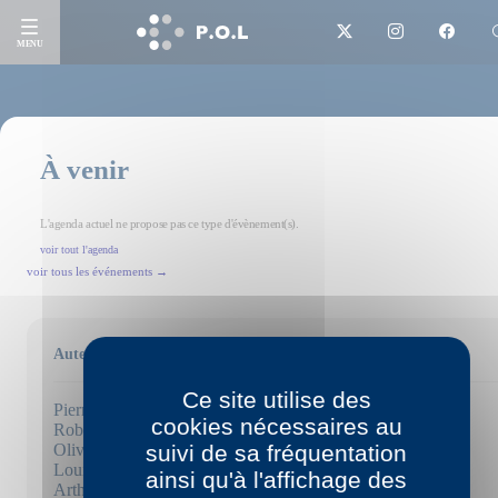
MENU
À venir
L'agenda actuel ne propose pas ce type d'évènement(s).
voir tout l'agenda
voir tous les événements →
Auteurs
Ce site utilise des
Pierric Bailly
cookies nécessaires au
Robert Bober
Olivier Brossard
suivi de sa fréquentation
Louise Chennevière
ainsi qu'à l'affichage des
Arthur Dreyfus