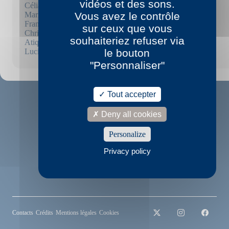
vidéos et des sons.
Célia Houdart
Marielle Hubert
Vous avez le contrôle
Franck Mignot
sur ceux que vous
Christine Montalbetti
souhaiteriez refuser via
Atiq Rahimi
Lucie Rico
le bouton
"Personnaliser"
Tout accepter
Deny all cookies
Personalize
Privacy policy
© P.O.L
2022
Contacts
Crédits
Mentions légales
Cookies