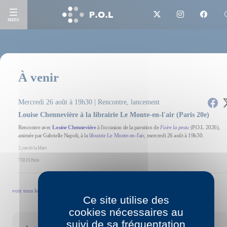
MENU
À venir
Mercredi 26 août à 19h30 | Rencontre, lancement
Louise Chennevière à la librairie Le Monte-en-l'air (Paris 20e)
Rencontre avec
Louise Chennevière
à l'occasion de la parution de
Faire la peau
(P.O.L 2026),
animée par Gabrielle Napoli, à la
librairie Le Monte-en-l'air
, mercredi 26 août à 19h30.
2, rue de la Mare
75020 Paris
voir tous les événements →
Ce site utilise des
cookies nécessaires au
suivi de sa fréquentation