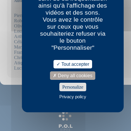
Auteurs
ainsi qu'à l'affichage des
vidéos et des sons.
Pierric Bailly
Vous avez le contrôle
Robert Bober
sur ceux que vous
Olivier Brossard
Louise Chennevière
souhaiteriez refuser via
Arthur Dreyfus
le bouton
Célia Houdart
"Personnaliser"
Marielle Hubert
Franck Mignot
Christine Montalbetti
Atiq Rahimi
Tout accepter
Lucie Rico
Deny all cookies
Personalize
Privacy policy
© P.O.L