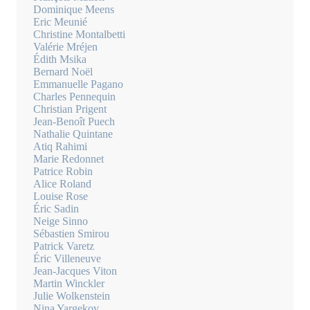
Dominique Meens
Eric Meunié
Christine Montalbetti
Valérie Mréjen
Édith Msika
Bernard Noël
Emmanuelle Pagano
Charles Pennequin
Christian Prigent
Jean-Benoît Puech
Nathalie Quintane
Atiq Rahimi
Marie Redonnet
Patrice Robin
Alice Roland
Louise Rose
Éric Sadin
Neige Sinno
Sébastien Smirou
Patrick Varetz
Éric Villeneuve
Jean-Jacques Viton
Martin Winckler
Julie Wolkenstein
Nina Yargekov