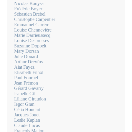
Nicolas Bouyssi
Frédéric Boyer
Sébastien Brebel
Christophe Carpentier
Emmanuel Carrère
Louise Chennevière
Marie Darrieussecq
Louise Desbrusses
Suzanne Doppelt
Mary Dorsan
Julie Douard
Arthur Dreyfus
Aiat Fayez
Elisabeth Filhol
Paul Fournel
Jean Frémon
Gérard Gavarry
Isabelle Gil
Liliane Giraudon
Iegor Gran
Célia Houdart
Jacques Jouet
Leslie Kaplan
Claude Lucas
François Matton