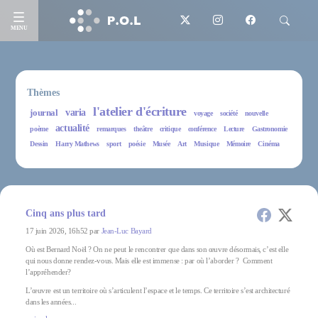
MENU
Thèmes
l'atelier d'écriture
journal
varia
voyage
société
nouvelle
actualité
poème
remarques
theâtre
critique
conférence
Lecture
Gastronomie
Dessin
Harry Mathews
sport
poésie
Musée
Art
Musique
Mémoire
Cinéma
Cinq ans plus tard
17 juin 2026, 16h52 par
Jean-Luc Bayard
Où est Bernard Noël ? On ne peut le rencontrer que dans son œuvre désormais, c’est elle
qui nous donne rendez-vous. Mais elle est immense : par où l’aborder ? Comment
l’appréhender?
L’œuvre est un territoire où s’articulent l’espace et le temps. Ce territoire s’est architecturé
dans les années...