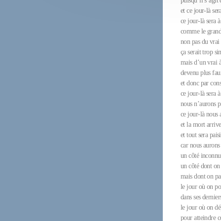
puisqu’il s’agit
et ce jour-là se
ce jour-là sera 
comme le grand 
non pas du vrai
ça serait trop s
mais d’un vrai à
devenu plus fau
et donc par con
ce jour-là sera à
nous n’aurons p
ce jour-là nous 
et la mort arriv
et tout sera pais
car nous aurons 
un côté inconnu
un côté dont on
mais dont on pa
le jour où on po
dans ses dernie
le jour où on dé
pour atteindre c