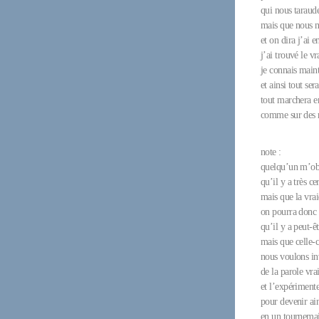
qui nous taraude
mais que nous n
et on dira j’ai e
j’ai trouvé le vr
je connais main
et ainsi tout ser
tout marchera e
comme sur des r
note :
quelqu’un m’obj
qu’il y a très c
mais que la vrai
on pourra donc 
qu’il y a peut-ê
mais que celle-c
nous voulons in
de la parole vra
et l’expériment
pour devenir ain
en un tournema