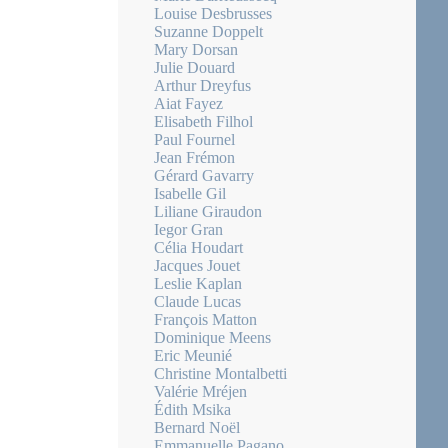
Louise Desbrusses
Suzanne Doppelt
Mary Dorsan
Julie Douard
Arthur Dreyfus
Aiat Fayez
Elisabeth Filhol
Paul Fournel
Jean Frémon
Gérard Gavarry
Isabelle Gil
Liliane Giraudon
Iegor Gran
Célia Houdart
Jacques Jouet
Leslie Kaplan
Claude Lucas
François Matton
Dominique Meens
Eric Meunié
Christine Montalbetti
Valérie Mréjen
Édith Msika
Bernard Noël
Emmanuelle Pagano