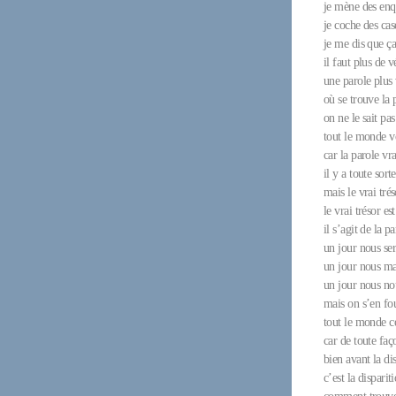
je mène des enq
je coche des cas
je me dis que ça
il faut plus de v
une parole plus 
où se trouve la 
on ne le sait pas
tout le monde vo
car la parole vra
il y a toute sort
mais le vrai tré
le vrai trésor es
il s’agit de la p
un jour nous ser
un jour nous m
un jour nous no
mais on s’en fo
tout le monde ce
car de toute faç
bien avant la di
c’est la disparit