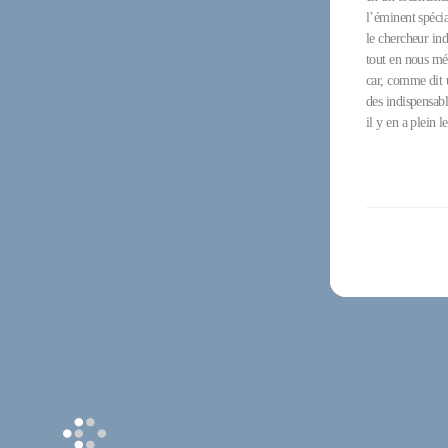
l’éminent spécia
le chercheur in
tout en nous méf
car, comme dit 
des indispensabl
il y en a plein l