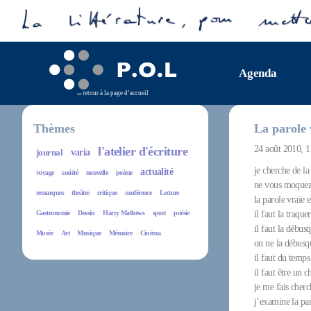
Agenda
retour à la page d’accueil
Thèmes
La parole 
24 août 2010, 
l'atelier d'écriture
journal
varia
je cherche de la
actualité
voyage
société
nouvelle
poème
ne vous moquez
remarques
theâtre
critique
conférence
Lecture
la parole vraie e
Gastronomie
Dessin
Harry Mathews
sport
poésie
il faut la traquer
il faut la débus
Musée
Art
Musique
Mémoire
Cinéma
on ne la débus
il faut du temps
il faut être un 
je me fais cherc
j’examine la pa