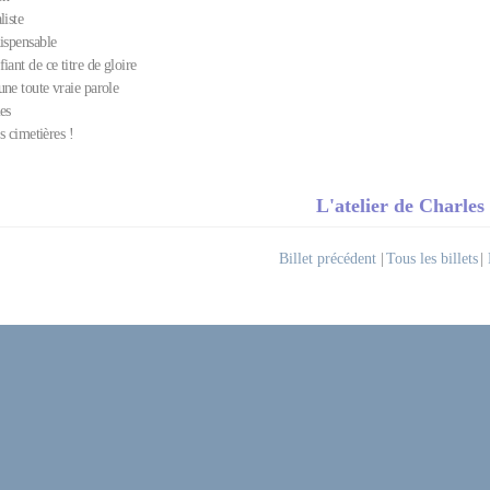
liste
dispensable
iant de ce titre de gloire
une toute vraie parole
es
es cimetières !
L'atelier de Charle
Billet précédent
|
Tous les billets
|