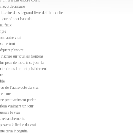
 d’un vrai pas encore connu
ra révolutionnaire
à inscrire dans le grand livre de l’humanité
jour où tout bascula
 au faux
imple
 un autre vrai
x que tout
séquent plus vrai
 inscrire sur tous les frontons
lus peur de mourir ce jour-là
attendrons la mort paisiblement
era
ible
vu de l’autre côté du vrai
 encore
 ne peut vraiment parler
rlera vraiment un jour
ussera le vrai
rs retranchements
passera la limite du vrai
ette terra incognita