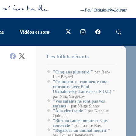
— Paul Otchakovsky-Laurens
ne
Vidéos et sons
Les billets récents
"Cinq ans plus tard "
par Jean-
Luc Bayard
"Comment ça commence (ma
rencontre avec Paul
Otchakovsky-Laurens et P.O.L) "
par Nina Yargekov
"Vos enfants ne sont pas vos
enfants "
par Neige Sinno
"À la cire froide "
par Nathalie
Quintane
"Binz ou sauce tomate et sans
couvercle "
par Louise Rose
"Regarder un animal mourir "
par Louise Chennevière