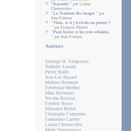
"Karaoké "
par Louise
Chennevière
"La Trahison des images "
par
Jean Frémon
"Tiens, et si j'écrivais un poème ?
"
par François Matton
"Paul Auster et les trois whiskies
"
par Jean Frémon
Auteurs
Santiago H. Amigorena
Nathalie Azoulai
Pierric Bailly
Jean-Luc Bayard
Mathieu Bermann
Frédérique Berthet
Mika Biermann
Nicolas Bouyssi
Frédéric Boyer
Sébastien Brebel
Christophe Carpentier
Emmanuel Carrère
Louise Chennevière
Marie Darrieussecq