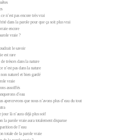
uêtes
es
 ce n’est pas encore très vrai
érité dans la parole pour que ça soit plus vrai
vraie encore
parole vraie ?
udrait le savoir
ie est rare
e de trésors dans la nature
sor n’est pas dans la nature
t non naturel et bien gardé
arole vraie
ons assoiffés
anquerons d’eau
us apercevrons que nous n’avons plus d’eau du tout
utra
 jour là n’aura déjà plus soif
on la parole vraie aura totalement disparue
sparition de l’eau
ion totale de la parole vraie