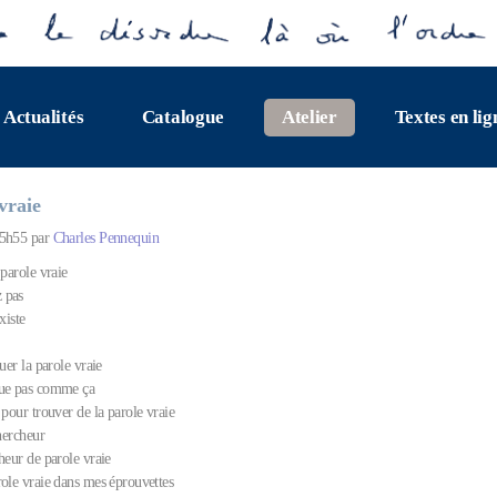
Actualités
Catalogue
Atelier
Textes en lig
vraie
15h55 par
Charles Pennequin
 parole vraie
 pas
xiste
quer la parole vraie
que pas comme ça
 pour trouver de la parole vraie
chercheur
heur de parole vraie
role vraie dans mes éprouvettes