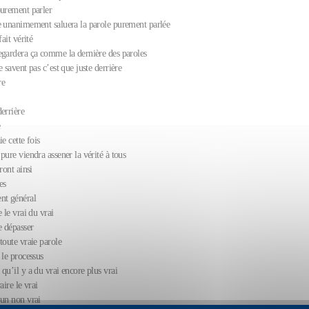
purement parler
e unanimement saluera la parole purement parlée
fait vérité
egardera ça comme la dernière des paroles
e savent pas c’est que juste derrière
re
errière
e
e cette fois
pure viendra assener la vérité à tous
ront ainsi
es
nt général
e le vrai du vrai
 dépasser
toute vraie parole
 le processus
qu’il y a du vrai encore plus vrai
aire le vrai
 un non vrai