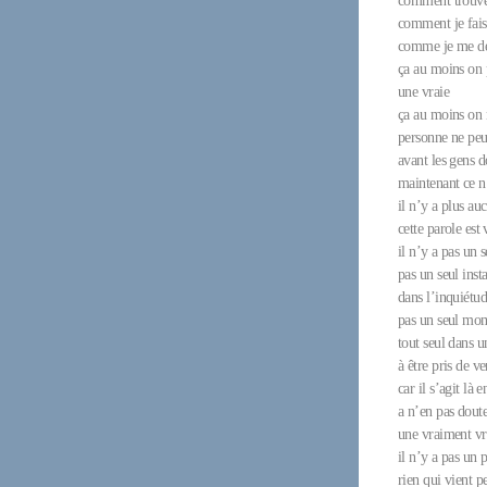
comment trouver
comment je fais
comme je me déb
ça au moins on 
une vraie
ça au moins on 
personne ne peu
avant les gens d
maintenant ce n’
il n’y a plus au
cette parole est
il n’y a pas un s
pas un seul inst
dans l’inquiétud
pas un seul mo
tout seul dans 
à être pris de ve
car il s’agit là 
a n’en pas dout
une vraiment vr
il n’y a pas un
rien qui vient p