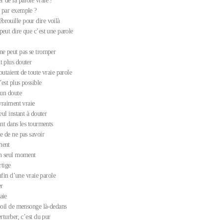
 de la parole vraie ?
 par exemple ?
rouille pour dire voilà
peut dire que c’est une parole
ne peut pas se tromper
t plus douter
outaient de toute vraie parole
est plus possible
cun doute
 vraiment vraie
eul instant à douter
ant dans les tourments
e de ne pas savoir
ment
un seul moment
rtige
enfin d’une vraie parole
er
aie
 poil de mensonge là-dedans
erturber, c’est du pur