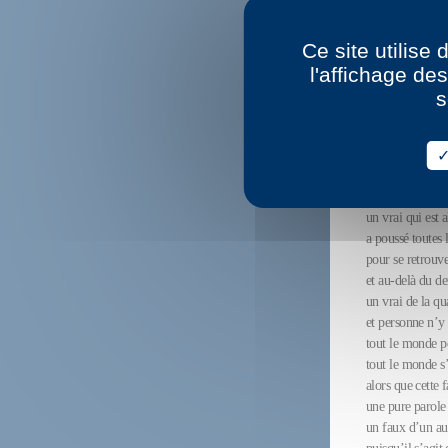
une parole qui a
mais qui, après 
Ce site utilise
montrera une aut
l'affichage de
jusqu’à montrer 
a côté du faux
s
un faux qui est
une autre forme
mais révolutionn
un vrai mutant
un vrai qui a pa
un vrai qui est a
a poussé toutes l
pour se retrouve
et au-delà du de
un vrai de la q
et personne n’y 
tout le monde pe
tout le monde s’
alors que cette 
une pure parole
un faux d’un a