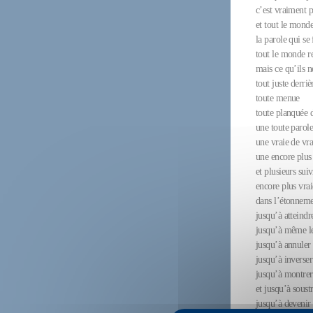
c’est vraiment 
et tout le mond
la parole qui se 
tout le monde r
mais ce qu’ils n
tout juste derriè
toute menue
toute planquée d
une toute parol
une vraie de vrai
une encore plus 
et plusieurs suiv
encore plus vrai
dans l’étonneme
jusqu’à atteindr
jusqu’à même le
jusqu’à annuler 
jusqu’à inverser
jusqu’à montrer 
et jusqu’à soustr
jusqu’à devenir