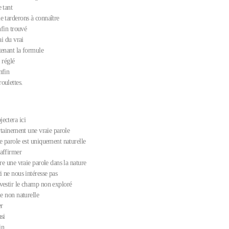
 tant
e tarderons à connaître
nfin trouvé
ai du vrai
tenant la formule
a réglé
nfin
oulettes.
ectera ici
ertainement une vraie parole
e parole est uniquement naturelle
affirmer
tre une vraie parole dans la nature
i ne nous intéresse pas
vestir le champ non exploré
ie non naturelle
er
si
in