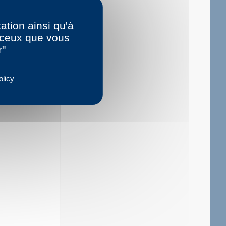
ation ainsi qu'à
r ceux que vous
r"
olicy