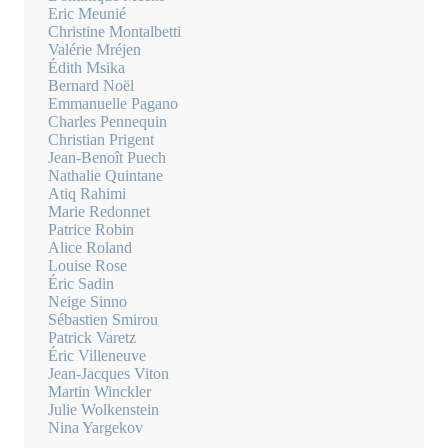
Eric Meunié
Christine Montalbetti
Valérie Mréjen
Édith Msika
Bernard Noël
Emmanuelle Pagano
Charles Pennequin
Christian Prigent
Jean-Benoît Puech
Nathalie Quintane
Atiq Rahimi
Marie Redonnet
Patrice Robin
Alice Roland
Louise Rose
Éric Sadin
Neige Sinno
Sébastien Smirou
Patrick Varetz
Éric Villeneuve
Jean-Jacques Viton
Martin Winckler
Julie Wolkenstein
Nina Yargekov