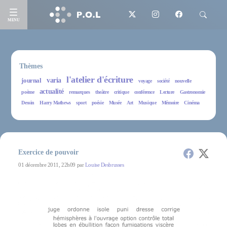
MENU
Thèmes
l'atelier d'écriture
journal
varia
voyage
société
nouvelle
actualité
poème
remarques
theâtre
critique
conférence
Lecture
Gastronomie
Dessin
Harry Mathews
sport
poésie
Musée
Art
Musique
Mémoire
Cinéma
Exercice de pouvoir
01 décembre 2011, 22h09 par
Louise Desbrusses