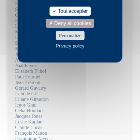
Frédéric Boyer
Sébastien Brebel
Tout accepter
Christophe Carpentier
Emmanuel Carrère
Deny all cookies
Louise Chennevière
Marie Darrieussecq
Personalize
Louise Desbrusses
Suzanne Doppelt
Privacy policy
Mary Dorsan
Julie Douard
Arthur Dreyfus
Aiat Fayez
Elisabeth Filhol
Paul Fournel
Jean Frémon
Gérard Gavarry
Isabelle Gil
Liliane Giraudon
Iegor Gran
Célia Houdart
Jacques Jouet
Leslie Kaplan
Claude Lucas
François Matton
Dominique Meens