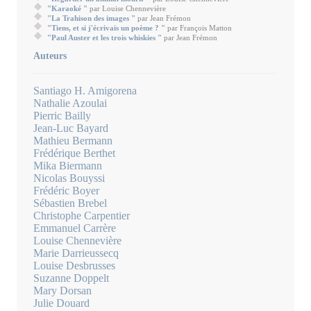
"Karaoké "
par Louise Chennevière
"La Trahison des images "
par Jean Frémon
"Tiens, et si j'écrivais un poème ? "
par François Matton
"Paul Auster et les trois whiskies "
par Jean Frémon
Auteurs
Santiago H. Amigorena
Nathalie Azoulai
Pierric Bailly
Jean-Luc Bayard
Mathieu Bermann
Frédérique Berthet
Mika Biermann
Nicolas Bouyssi
Frédéric Boyer
Sébastien Brebel
Christophe Carpentier
Emmanuel Carrère
Louise Chennevière
Marie Darrieussecq
Louise Desbrusses
Suzanne Doppelt
Mary Dorsan
Julie Douard