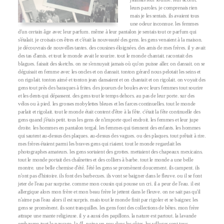
leurs paroles. je comprenais rien
mais je les sentais. ils avaient tous
une odeur inconnue. les femmes
d'un certain âge avec leur parfum. même à leur pantalon je sentais tout ce parfum qui
s'étalait. je croisais ces êtres et c'était la nouveauté des gens. les gens venaient à la maison.
je découvrais de nouvelles tantes. des cousines éloignées. des amis de mes frères. il y avait
des tas d'amis. et tout le monde avait le sourire. tout le monde chantait. racontait des
blagues. faisait des sketchs. on ne s'ennuyait jamais où qu'on puisse aller. on dansait. on se
déguisait en femme avec les oncles et on dansait. tonton gérard nous pelotait les seins et
on rigolait. tonton aimé et tonton jean dansaient et on chantait et on rigolait. on voyait des
gens tout près des baraques à frites. des joueurs de boules avec leurs femmes tout sourire
et les dents qui dépassent. des gens tout le temps dehors. au pas de leur porte. sur des
vélos ou à pied. les grosses mobylettes bleues et les farces continuelles. tout le monde
parlait et rigolait. tout le monde était content d'être à la fête. c'était la fête continuelle des
gens quand j'étais petit. tous les gens de n'importe quel endroit. les femmes et leur jupe
droite. les hommes en pantalon tergal. les femmes qui tiennent des enfants. les hommes
qui sautent au-dessus des plaques. au-dessus des vagues. ou des plaques. tout prêtait à rire.
mes frères étaient parmi les braves gens qui riaient. tout le monde regardait les
photographes amateurs. les gens sortaient des grottes. mettaient des chapeaux mexicains.
tout le monde portait des chaînettes et des colliers à barbe. tout le monde a une belle
montre. une belle chemise d'été. l'été les gens se promènent doucement. ils campent. ils
n'ont pas d'histoire. ils font des barbecues. ils vont se baigner dans le fleuve. ou il se font
jeter de l'eau par surprise. comme mon cousin qui pousse un cri. il a peur de l'eau. il est
allergique alors mon frère et mon beau frère le jettent dans le fleuve. on ne sait pas qu'il
n'aime pas l'eau alors il est surpris. mais tout le monde finit par rigoler et se baigner. les
gens se promènent. ils sont tranquilles. les gens font des collections de bêtes. mon frère
attrape une mante religieuse. il y a aussi des papillons. la nature est partout. la lavande
embaume tout le paysage. la 4L peine un peu dans les côtes. les villages sont tous