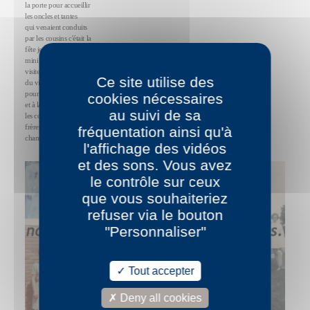
la porte pour accueillir
les oncles et tantes
qui venaient conduits
par les cousins c'était la
fête je prenais mon
mini vélo je faisais
visiter les marais
Ce site utilise des
du village et on rentrait
pour prendre l'apéro
cookies nécessaires
et à la nuit tombante
au suivi de sa
les copains de mes
frères chantaient des
fréquentation ainsi qu'à
chansons de scouts
l'affichage des vidéos
et des sons. Vous avez
le contrôle sur ceux
que vous souhaiteriez
refuser via le bouton
"Personnaliser"
Tout accepter
Deny all cookies