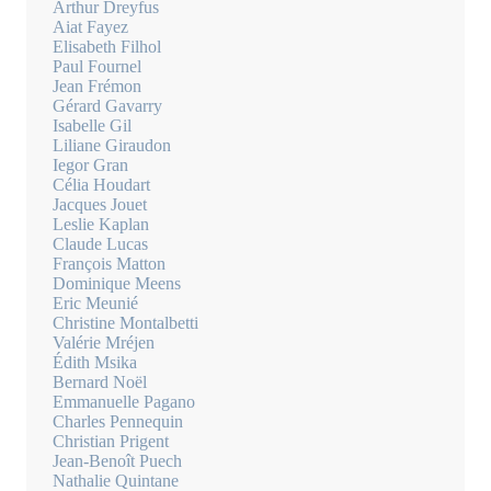
Arthur Dreyfus
Aiat Fayez
Elisabeth Filhol
Paul Fournel
Jean Frémon
Gérard Gavarry
Isabelle Gil
Liliane Giraudon
Iegor Gran
Célia Houdart
Jacques Jouet
Leslie Kaplan
Claude Lucas
François Matton
Dominique Meens
Eric Meunié
Christine Montalbetti
Valérie Mréjen
Édith Msika
Bernard Noël
Emmanuelle Pagano
Charles Pennequin
Christian Prigent
Jean-Benoît Puech
Nathalie Quintane