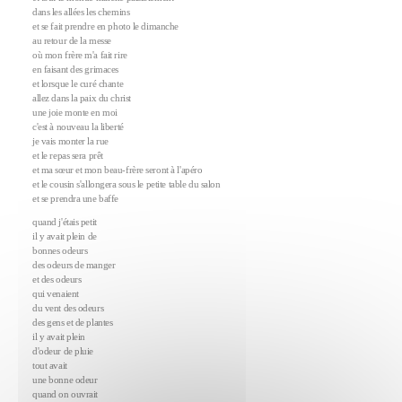
dans les allées les chemins
et se fait prendre en photo le dimanche
au retour de la messe
où mon frère m'a fait rire
en faisant des grimaces
et lorsque le curé chante
allez dans la paix du christ
une joie monte en moi
c'est à nouveau la liberté
je vais monter la rue
et le repas sera prêt
et ma sœur et mon beau-frère seront à l'apéro
et le cousin s'allongera sous le petite table du salon
et se prendra une baffe
quand j'étais petit
il y avait plein de
bonnes odeurs
des odeurs de manger
et des odeurs
qui venaient
du vent des odeurs
des gens et de plantes
il y avait plein
d'odeur de pluie
tout avait
une bonne odeur
quand on ouvrait