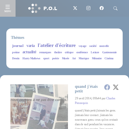
MENU
Thèmes
l'atelier d'écriture
journal
varia
voyage
société
nouvelle
actualité
poème
remarques
theâtre
critique
conférence
Lecture
Gastronomie
Dessin
Harry Mathews
sport
poésie
Musée
Art
Musique
Mémoire
Cinéma
quand j'étais
petit
29 avril 2014, 09h44 par
Charles
Pennequin
quand j'étais petit j'aimais les gens.
j'aimais leur contact. j'aimais les
nouveaux gens. ceux qu'on croisait
dans le sud pendant les vacances.
j'aimais leur sourire. leur accent.