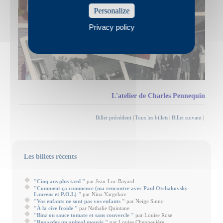
Personalize
Privacy policy
L'atelier de Charles Pennequin
Billet précédent
|
Tous les billets
|
Billet suivant
|
Les billets récents
"Cinq ans plus tard "
par Jean-Luc Bayard
"Comment ça commence (ma rencontre avec Paul Otchakovsky-
Laurens et P.O.L) "
par Nina Yargekov
"Vos enfants ne sont pas vos enfants "
par Neige Sinno
"À la cire froide "
par Nathalie Quintane
"Binz ou sauce tomate et sans couvercle "
par Louise Rose
"Regarder un animal mourir "
par Louise Chennevière