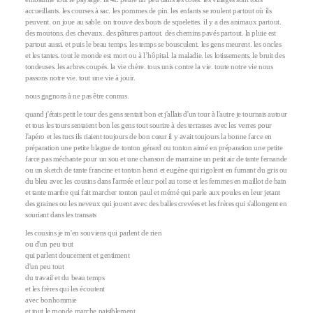
accueillants. les courses à sac. les pommes de pin. les enfants se roulent partout où ils
peuvent. on joue au sable. on trouve des bouts de squelettes. il y a des animaux partout.
des moutons. des chevaux. des pâtures partout. des chemins pavés partout. la pluie est
partout aussi. et puis le beau temps. les temps se bousculent. les gens meurent. les oncles
et les tantes. tout le monde est mort ou à l’hôpital. la maladie. les lotissements. le bruit des
tondeuses. les arbres coupés. la vie chère. tous unis contre la vie. toute notre vie nous
passons notre vie. tout une vie à jouir.
nous gagnons à ne pas être connus.
quand j'étais petit le tour des gens sentait bon et j'allais d'un tour à l'autre je tournais autour
et tous les tours sentaient bon les gens tout sourire à des terrasses avec les verres pour
l'apéro et les tucs ils riaient toujours de bon cœur il y avait toujours la bonne farce en
préparation une petite blague de tonton gérard ou tonton aimé en préparation une petite
farce pas méchante pour un sou et une chanson de marraine un petit air de tante fernande
ou un sketch de tante francine et tonton henri et eugène qui rigolent en fumant du gris ou
du bleu avec les cousins dans l'armée et leur poil au torse et les femmes en maillot de bain
et tante marthe qui fait marcher tonton paul et mémé qui parle aux poules en leur jetant
des graines ou les neveux qui jouent avec des balles crevées et les frères qui s'allongent en
souriant dans les transats
les cousins je m'en souviens qui parlent de rien
ou d'un peu tout
qui parlent doucement et gentiment
d'un peu tout
du travail et du beau temps
et les frères qui les écoutent
avec bonhommie
et tout le monde marche paisiblement