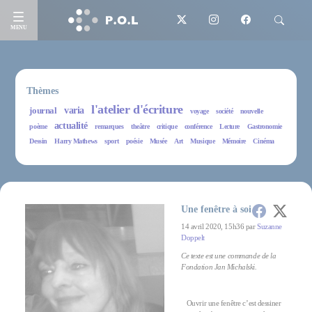
MENU
Thèmes
l'atelier d'écriture
journal
varia
voyage
société
nouvelle
actualité
poème
remarques
theâtre
critique
conférence
Lecture
Gastronomie
Dessin
Harry Mathews
sport
poésie
Musée
Art
Musique
Mémoire
Cinéma
Une fenêtre à soi
14 avril 2020, 15h36 par
Suzanne
Doppelt
Ce texte est une commande de la
Fondation Jan Michalski.
Ouvrir une fenêtre c’est dessiner