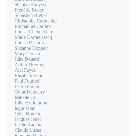
Nicolas Bouyssi
Frédéric Boyer
Sébastien Brebel
Christophe Carpentier
Emmanuel Carrère
Louise Chennevière
Marie Darrieussecq
Louise Desbrusses
Suzanne Doppelt
Mary Dorsan
Julie Douard
Arthur Dreyfus
Aiat Fayez
Elisabeth Filhol
Paul Fournel
Jean Frémon
Gérard Gavarry
Isabelle Gil
Liliane Giraudon
Iegor Gran
Célia Houdart
Jacques Jouet
Leslie Kaplan
Claude Lucas
François Matton