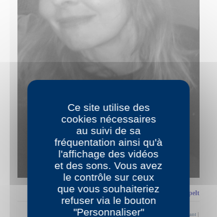
Ce site utilise des
cookies nécessaires
au suivi de sa
fréquentation ainsi qu'à
l'affichage des vidéos
et des sons. Vous avez
le contrôle sur ceux
que vous souhaiteriez
L'atelier de Suzanne Doppelt
refuser via le bouton
"Personnaliser"
Billet précédent
|
Tous les billets
|
Billet suivant
|