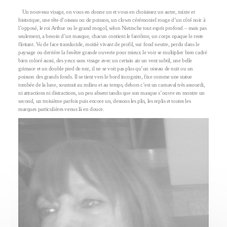
Un nouveau visage, on vous en donne un et vous en choisissez un autre, mixte et
historique, une tête d’oiseau ou de poisson, un clown cérémoniel rouge d’un côté noir à
l’opposé, le roi Arthur ou le grand mogol, selon Nietzsche tout esprit profond – mais pas
seulement, a besoin d’un masque, chacun contient le fantôme, un corps opaque le reste
flottant. Vu de face translucide, moitié vivant de profil, sur fond neutre, perdu dans le
paysage ou derrière la fenêtre grande ouverte pour mieux le voir se multiplier bien cadré
bien coloré aussi, des yeux sans visage avec un certain air un vent subtil, une belle
grimace et un double pied de nez, il ne se voit pas plus qu’un oiseau de nuit ou un
poisson des grands fonds. Il se tient vers le bord incognito, fixe comme une statue
tombée de la lune, soustrait au milieu et au temps, dehors c’est un carnaval très assourdi,
ni attractions ni distractions, un peu absent tandis que son masque s’ouvre en montre un
second, un troisième parfois puis encore un, dessous les plis, les replis et toutes les
marques particulières venus là en douce.