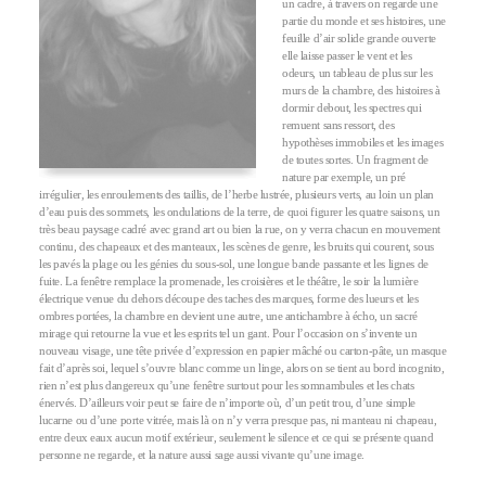
un cadre, à travers on regarde une
partie du monde et ses histoires, une
feuille d’air solide grande ouverte
elle laisse passer le vent et les
odeurs, un tableau de plus sur les
murs de la chambre, des histoires à
dormir debout, les spectres qui
remuent sans ressort, des
hypothèses immobiles et les images
de toutes sortes. Un fragment de
nature par exemple, un pré
irrégulier, les enroulements des taillis, de l’herbe lustrée, plusieurs verts, au loin un plan
d’eau puis des sommets, les ondulations de la terre, de quoi figurer les quatre saisons, un
très beau paysage cadré avec grand art ou bien la rue, on y verra chacun en mouvement
continu, des chapeaux et des manteaux, les scènes de genre, les bruits qui courent, sous
les pavés la plage ou les génies du sous-sol, une longue bande passante et les lignes de
fuite. La fenêtre remplace la promenade, les croisières et le théâtre, le soir la lumière
électrique venue du dehors découpe des taches des marques, forme des lueurs et les
ombres portées, la chambre en devient une autre, une antichambre à écho, un sacré
mirage qui retourne la vue et les esprits tel un gant. Pour l’occasion on s’invente un
nouveau visage, une tête privée d’expression en papier mâché ou carton-pâte, un masque
fait d’après soi, lequel s’ouvre blanc comme un linge, alors on se tient au bord incognito,
rien n’est plus dangereux qu’une fenêtre surtout pour les somnambules et les chats
énervés. D’ailleurs voir peut se faire de n’importe où, d’un petit trou, d’une simple
lucarne ou d’une porte vitrée, mais là on n’y verra presque pas, ni manteau ni chapeau,
entre deux eaux aucun motif extérieur, seulement le silence et ce qui se présente quand
personne ne regarde, et la nature aussi sage aussi vivante qu’une image.