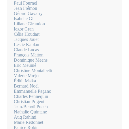
Paul Fournel
Jean Frémon
Gérard Gavarry
Isabelle Gil
Liliane Giraudon
Iegor Gran
Célia Houdart
Jacques Jouet
Leslie Kaplan
Claude Lucas
François Matton
Dominique Meens
Eric Meunié
Christine Montalbetti
Valérie Mréjen
Édith Msika
Bernard Noël
Emmanuelle Pagano
Charles Pennequin
Christian Prigent
Jean-Benoît Puech
Nathalie Quintane
Atiq Rahimi
Marie Redonnet
Patrice Robin