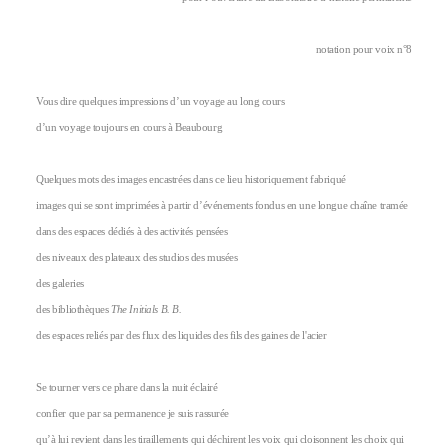
notation pour voix n°8
Vous dire quelques impressions d’un voyage au long cours
d’un voyage toujours en cours à Beaubourg
Quelques mots des images encastrées dans ce lieu historiquement fabriqué
images qui se sont imprimées à partir d’événements fondus en une longue chaîne tramée
dans des espaces dédiés à des activités pensées
des niveaux des plateaux des studios des musées
des galeries
des bibliothèques
The Initials B. B.
des espaces reliés par des flux des liquides des fils des gaines de l'acier
Se tourner vers ce phare dans la nuit éclairé
confier que par sa permanence je suis rassurée
qu’à lui revient dans les tiraillements qui déchirent les voix qui cloisonnent les choix qui