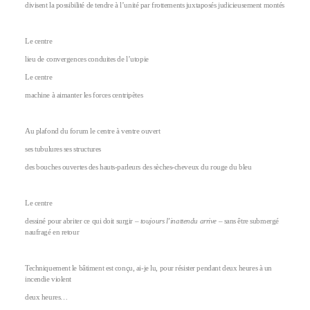
divisent la possibilité de tendre à l’unité par frottements juxtaposés judicieusement montés
Le centre
lieu de convergences conduites de l’utopie
Le centre
machine à aimanter les forces centripètes
Au plafond du forum le centre à ventre ouvert
ses tubulures ses structures
des bouches ouvertes des hauts-parleurs des sèches-cheveux du rouge du bleu
Le centre
dessiné pour abriter ce qui doit surgir –
toujours l’inattendu arrive
– sans être submergé
naufragé en retour
Techniquement le bâtiment est conçu, ai-je lu, pour résister pendant deux heures à un
incendie violent
deux heures…