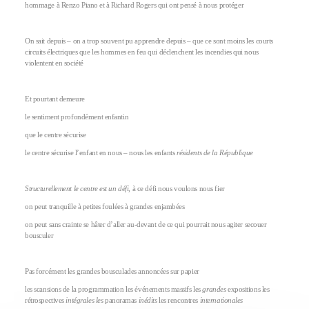
hommage à Renzo Piano et à Richard Rogers qui ont pensé à nous protéger
On sait depuis – on a trop souvent pu apprendre depuis – que ce sont moins les courts
circuits électriques que les hommes en feu qui déclenchent les incendies qui nous
violentent en société
Et pourtant demeure
le sentiment profondément enfantin
que le centre sécurise
le centre sécurise l’enfant en nous – nous les enfants
résidents de la République
Structurellement le centre est un défi
, à ce défi nous voulons nous fier
on peut tranquille à petites foulées à grandes enjambées
on peut sans crainte se hâter d’aller au-devant de ce qui pourrait nous agiter secouer
bousculer
Pas forcément les grandes bousculades annoncées sur papier
les scansions de la programmation les événements massifs les
grandes
expositions les
rétrospectives
intégrales les
panoramas
inédits
les rencontres
internationales