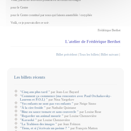
pour le Centre
pour le Centre constitué par nous qui faisons assemblée / coryphée
Voilà, ce je pouvais dire
ce soir
.
Frédérique Berthet
L'atelier de Frédérique Berthet
Billet précédent
|
Tous les billets
|
Billet suivant
|
Les billets récents
"Cinq ans plus tard "
par Jean-Luc Bayard
"Comment ça commence (ma rencontre avec Paul Otchakovsky-
Laurens et P.O.L) "
par Nina Yargekov
"Vos enfants ne sont pas vos enfants "
par Neige Sinno
"À la cire froide "
par Nathalie Quintane
"Binz ou sauce tomate et sans couvercle "
par Louise Rose
"Regarder un animal mourir "
par Louise Chennevière
"Karaoké "
par Louise Chennevière
"La Trahison des images "
par Jean Frémon
"Tiens, et si j'écrivais un poème ? "
par François Matton