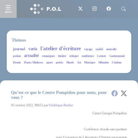
MENU
Thèmes
l'atelier d'écriture
journal
varia
voyage
société
nouvelle
actualité
poème
remarques
theâtre
critique
conférence
Lecture
Gastronomie
Dessin
Harry Mathews
sport
poésie
Musée
Art
Musique
Mémoire
Cinéma
Qu’est-ce que le Centre Pompidou pour nous, pour
vous ?
05 octobre 2022, 08h52 par
Frédérique Berthet
Centre Georges Pompidou
Conférence chorale sans partition
pour l’ouverture du Laboratoire d’histoire permanente