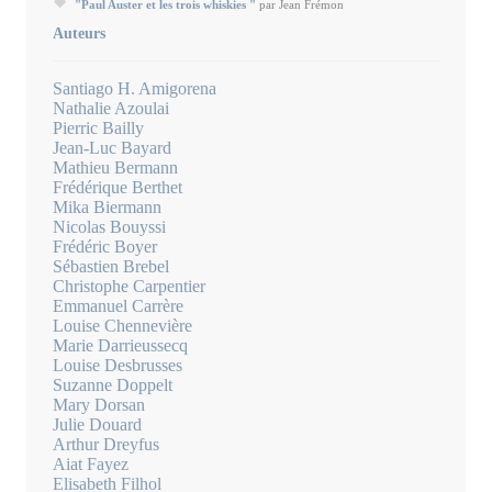
"Paul Auster et les trois whiskies "
par Jean Frémon
Auteurs
Santiago H. Amigorena
Nathalie Azoulai
Pierric Bailly
Jean-Luc Bayard
Mathieu Bermann
Frédérique Berthet
Mika Biermann
Nicolas Bouyssi
Frédéric Boyer
Sébastien Brebel
Christophe Carpentier
Emmanuel Carrère
Louise Chennevière
Marie Darrieussecq
Louise Desbrusses
Suzanne Doppelt
Mary Dorsan
Julie Douard
Arthur Dreyfus
Aiat Fayez
Elisabeth Filhol