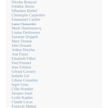
Nicolas Bouyssi
Frédéric Boyer
Sébastien Brebel
Christophe Carpentier
Emmanuel Carrère
Louise Chennevière
Marie Darrieussecq
Louise Desbrusses
Suzanne Doppelt
Mary Dorsan
Julie Douard
Arthur Dreyfus
Aiat Fayez
Elisabeth Filhol
Paul Fournel
Jean Frémon
Gérard Gavarry
Isabelle Gil
Liliane Giraudon
Iegor Gran
Célia Houdart
Jacques Jouet
Leslie Kaplan
Claude Lucas
François Matton