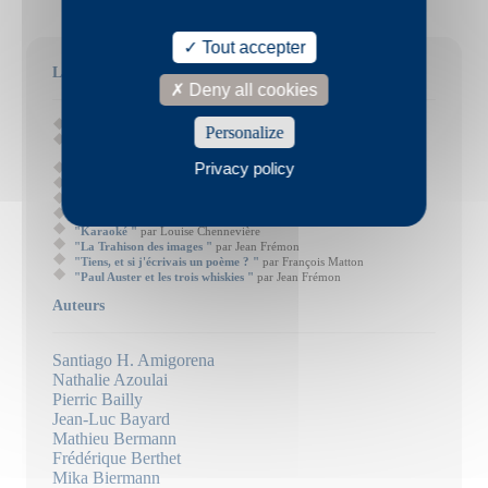
Tout accepter
Les billets récents
Deny all cookies
"Cinq ans plus tard "
par Jean-Luc Bayard
Personalize
"Comment ça commence (ma rencontre avec Paul Otchakovsky-
Laurens et P.O.L) "
par Nina Yargekov
Privacy policy
"Vos enfants ne sont pas vos enfants "
par Neige Sinno
"À la cire froide "
par Nathalie Quintane
"Binz ou sauce tomate et sans couvercle "
par Louise Rose
"Regarder un animal mourir "
par Louise Chennevière
"Karaoké "
par Louise Chennevière
"La Trahison des images "
par Jean Frémon
"Tiens, et si j'écrivais un poème ? "
par François Matton
"Paul Auster et les trois whiskies "
par Jean Frémon
Auteurs
Santiago H. Amigorena
Nathalie Azoulai
Pierric Bailly
Jean-Luc Bayard
Mathieu Bermann
Frédérique Berthet
Mika Biermann