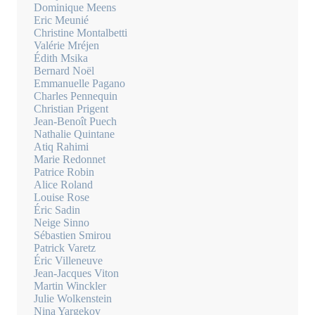
Dominique Meens
Eric Meunié
Christine Montalbetti
Valérie Mréjen
Édith Msika
Bernard Noël
Emmanuelle Pagano
Charles Pennequin
Christian Prigent
Jean-Benoît Puech
Nathalie Quintane
Atiq Rahimi
Marie Redonnet
Patrice Robin
Alice Roland
Louise Rose
Éric Sadin
Neige Sinno
Sébastien Smirou
Patrick Varetz
Éric Villeneuve
Jean-Jacques Viton
Martin Winckler
Julie Wolkenstein
Nina Yargekov