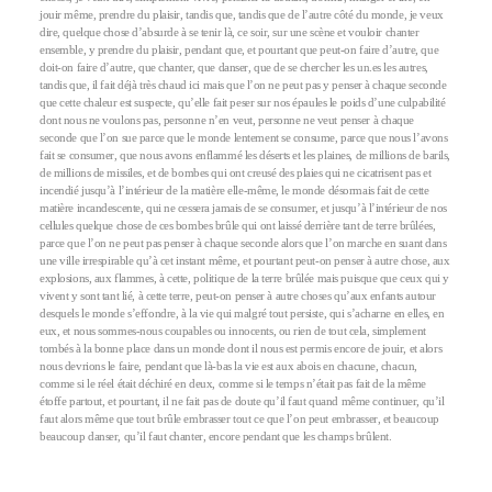
jouir même, prendre du plaisir, tandis que, tandis que de l’autre côté du monde, je veux
dire, quelque chose d’absurde à se tenir là, ce soir, sur une scène et vouloir chanter
ensemble, y prendre du plaisir, pendant que, et pourtant que peut-on faire d’autre, que
doit-on faire d’autre, que chanter, que danser, que de se chercher les un.es les autres,
tandis que, il fait déjà très chaud ici mais que l’on ne peut pas y penser à chaque seconde
que cette chaleur est suspecte, qu’elle fait peser sur nos épaules le poids d’une culpabilité
dont nous ne voulons pas, personne n’en veut, personne ne veut penser à chaque
seconde que l’on sue parce que le monde lentement se consume, parce que nous l’avons
fait se consumer, que nous avons enflammé les déserts et les plaines, de millions de barils,
de millions de missiles, et de bombes qui ont creusé des plaies qui ne cicatrisent pas et
incendié jusqu’à l’intérieur de la matière elle-même, le monde désormais fait de cette
matière incandescente, qui ne cessera jamais de se consumer, et jusqu’à l’intérieur de nos
cellules quelque chose de ces bombes brûle qui ont laissé derrière tant de terre brûlées,
parce que l’on ne peut pas penser à chaque seconde alors que l’on marche en suant dans
une ville irrespirable qu’à cet instant même, et pourtant peut-on penser à autre chose, aux
explosions, aux flammes, à cette, politique de la terre brûlée mais puisque que ceux qui y
vivent y sont tant lié, à cette terre, peut-on penser à autre choses qu’aux enfants autour
desquels le monde s’effondre, à la vie qui malgré tout persiste, qui s’acharne en elles, en
eux, et nous sommes-nous coupables ou innocents, ou rien de tout cela, simplement
tombés à la bonne place dans un monde dont il nous est permis encore de jouir, et alors
nous devrions le faire, pendant que là-bas la vie est aux abois en chacune, chacun,
comme si le réel était déchiré en deux, comme si le temps n’était pas fait de la même
étoffe partout, et pourtant, il ne fait pas de doute qu’il faut quand même continuer, qu’il
faut alors même que tout brûle embrasser tout ce que l’on peut embrasser, et beaucoup
beaucoup danser, qu’il faut chanter, encore pendant que les champs brûlent.