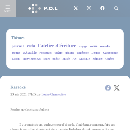
MENU
Thèmes
l'atelier d'écriture
journal
varia
voyage
société
nouvelle
actualité
poème
remarques
theâtre
critique
conférence
Lecture
Gastronomie
Dessin
Harry Mathews
sport
poésie
Musée
Art
Musique
Mémoire
Cinéma
Karaoké
23 juin 2025, 07h35 par
Louise Chennevière
Pendant que les champs brûlent
Il y a certains jours, quelque chose d’absurde, d’indécent à continuer, faire ces
choses, je veux dire, simplement vivre, persister là-dedans, dormir, manger et lire, en