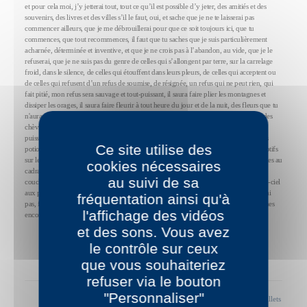
et pour cela moi, j’y jetterai tout, tout ce qu’il est possible d’y jeter, des amitiés et des
souvenirs, des livres et des villes s’il le faut, oui, et sache que je ne te laisserai pas
commencer ailleurs, que je me débrouillerai pour que ce soit toujours ici, que tu
commences, que tout recommences, il faut que tu saches que je suis particulièrement
acharnée, déterminée et inventive, et que je ne crois pas à l’abandon, au vide, que je le
refuserai, que je ne suis pas du genre de celles qui s’allongent par terre, sur la carrelage
froid, dans le silence, de celles qui étouffent dans leurs pleurs, de celles qui acceptent ou
de celles qui refusent d’un refus de soumise, de résignée, un refus qui ne peut rien, qui
fait pitié, mon refus sera sauvage et tout-puissant, il saura faire plier les montagnes et
dissiper les orages, il saura faire fleurir à tout heure du jour et de la nuit, des fleurs que tu
n'auras jamais vues, des jardins en Espagne, l’été en hiver tu sais, je le ferai venir et des
chèvrefeuilles partout sur ton passage, des jasmins, des lilas, je convoquerai des
puissances dont tu ignores tout, je saurai ranimer de vieilles sorcelleries, fabriquer des
Ce site utilise des
potions et des filtres, et comme Circé et comme les sirènes retiennent leurs amants captifs
sur les rives, et, inventer des couleurs que tu ne soupçonnes pas et des heures nouvelles au
cookies nécessaires
cadran des horloges, distordre le temps et l’espace et rapprocher l’horizon, le faire
au suivi de sa
coucher dans notre lit et je ferai apparaître des rayons verts bleus rouges et des arc-en-ciel
aux plafonds des lits où nous coucherons, oui, je préfère te le dire que je ne te laisserai
fréquentation ainsi qu'à
pas, finir de m’aimer, que je changerai jusqu’au cours des saisons pour que tu m’aimes
l'affichage des vidéos
encore.
et des sons. Vous avez
le contrôle sur ceux
que vous souhaiteriez
refuser via le bouton
"Personnaliser"
Billet précédent
|
Tous les billets