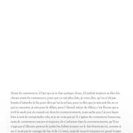
Avant de commencer, il faut que je te dise quelque chose, il faudrait toujours se dire des
choses avant de commencer, pour que ce soit plus clair, je veux dire, qu’on n’ait pas
besoin d’attendre la fin pour dire qu’on la refuse, pour te dire que je suis anti-fin en ce
qui te concerne, je suis pour le début, pour l 'éternel retour du début, c’est Pavese qui a
écrit
la seule joie du monde est dans les commencements,
mais sache que j’ai une façon
bien à moi de comprendre cela, et je ne crois pas qu’il s’agisse de commencer beaucoup
mais de commencer encore et toujours, de s’acharner dans le commencement, qu’il ne
s’agit pas d’allumer partout de petits feu follets comme on le fait désormais ici, comme si
on n’avait pas le courage du feu et de s’y tenir, mais de nourrir toujours un grand brasier