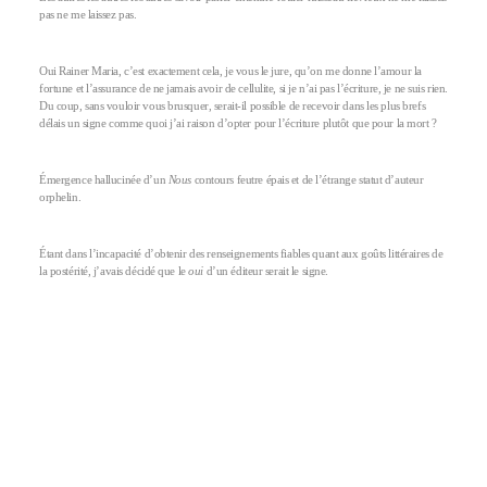
pas ne me laissez pas.
Oui Rainer Maria, c’est exactement cela, je vous le jure, qu’on me donne l’amour la
fortune et l’assurance de ne jamais avoir de cellulite, si je n’ai pas l’écriture, je ne suis rien.
Du coup, sans vouloir vous brusquer, serait-il possible de recevoir dans les plus brefs
délais un signe comme quoi j’ai raison d’opter pour l’écriture plutôt que pour la mort ?
Émergence hallucinée d’un
Nous
contours feutre épais et de l’étrange statut d’auteur
orphelin.
Étant dans l’incapacité d’obtenir des renseignements fiables quant aux goûts littéraires de
la postérité, j’avais décidé que le
oui
d’un éditeur serait le signe.