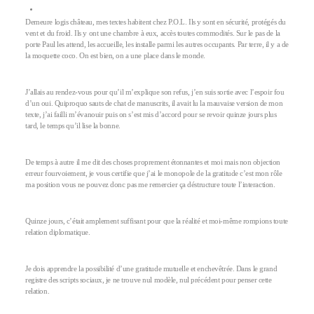
Demeure logis château, mes textes habitent chez P.O.L. Ils y sont en sécurité, protégés du
vent et du froid. Ils y ont une chambre à eux, accès toutes commodités. Sur le pas de la
porte Paul les attend, les accueille, les installe parmi les autres occupants. Par terre, il y a de
la moquette coco. On est bien, on a une place dans le monde.
J’allais au rendez-vous pour qu’il m’explique son refus, j’en suis sortie avec l’espoir fou
d’un oui. Quiproquo sauts de chat de manuscrits, il avait lu la mauvaise version de mon
texte, j’ai failli m’évanouir puis on s’est mis d’accord pour se revoir quinze jours plus
tard, le temps qu’il lise la bonne.
De temps à autre il me dit des choses proprement étonnantes et moi mais non objection
erreur fourvoiement, je vous certifie que j’ai le monopole de la gratitude c’est mon rôle
ma position vous ne pouvez donc pas me remercier ça déstructure toute l’interaction.
Quinze jours, c’était amplement suffisant pour que la réalité et moi-même rompions toute
relation diplomatique.
Je dois apprendre la possibilité d’une gratitude mutuelle et enchevêtrée. Dans le grand
registre des scripts sociaux, je ne trouve nul modèle, nul précédent pour penser cette
relation.