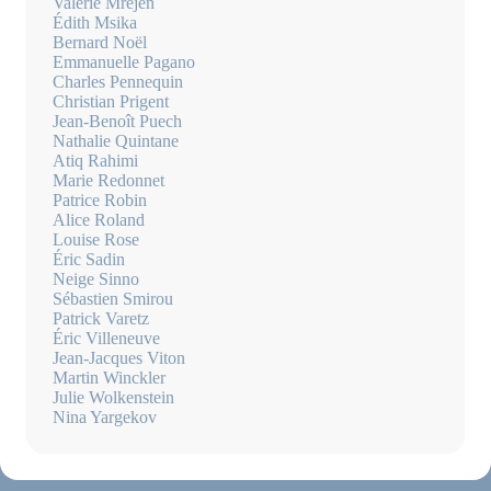
Valérie Mréjen
Édith Msika
Bernard Noël
Emmanuelle Pagano
Charles Pennequin
Christian Prigent
Jean-Benoît Puech
Nathalie Quintane
Atiq Rahimi
Marie Redonnet
Patrice Robin
Alice Roland
Louise Rose
Éric Sadin
Neige Sinno
Sébastien Smirou
Patrick Varetz
Éric Villeneuve
Jean-Jacques Viton
Martin Winckler
Julie Wolkenstein
Nina Yargekov