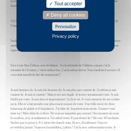
la collection deuil hiver 2018. Moi je porte fracture pied de bois cousue marteau je suis
Tout accepter
formelle.
Deny all cookies
J’ai fini par me rendre à l’évidence : j’avais la capacité de le faire rire, de l’émouvoir, de
l’épater par mes textes.
Personalize
Privacy policy
Seule il faut creuser les galeries souterraines seule il faut se déchirer les ongles dans la terre
seule il faut ramper avancer en découdre tout au fond seule. La mort la sienne la mienne
regardez un rempart est tombé.
Face à son film
Éditeur
, une révélation : il a la nécessité de l’édition comme j’ai la
nécessité de l’écriture, c’est le même feu, c’est la même fièvre. Vous faudrait-il mourir s’il
vous était interdit de lire des manuscrits ?
Je suis heureux de. Je suis très heureux de. Je suis plus que content de. Combien je suis
content de. Je suis si content ! Mais je me suis régalé. Je trouve sensationnel votre. Je suis
bluffé par votre. Je suis ému et impressionné. Ce livre est. Je vous remercie de me confier
un si. Elle m’a fait prendre une plus exacte mesure de votre. Une folle envie de. Avec
beaucoup de plaisir et d’impatience. J’ai hâte de. Impatient mais serein. Comme votre
texte est ! Mon désir de ce livre. Ne vous en inquiétez pas, surtout ! Au moment où vous
le voudrez, et si, et seulement si. J’ai adoré votre. Et pas dénué de ! Du vrai. M’enchante.
Sachez que je pense à. Et j’adore lire dans le train. Bravo, décidément. Vous ne
m’embêtez jamais. Vraiment formidables, j’adore ! J’ai lu avec enthousiasme votre. Je