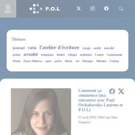
MENU
Thèmes
l'atelier d'écriture
journal
varia
voyage
société
nouvelle
actualité
poème
remarques
theâtre
critique
conférence
Lecture
Gastronomie
Dessin
Harry Mathews
sport
poésie
Musée
Art
Musique
Mémoire
Cinéma
Comment ça
commence (ma
rencontre avec Paul
Otchakovsky-Laurens et
P.O.L)
01 avril 2026, 19h41 par
Nina
Yargekov