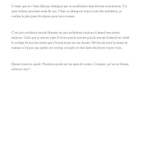
L’enjeu qui ne s’était déjà pas distingué par sa modération était devenu monstrueux. Un
autre éditeur pourtant avait dit oui. J’étais au désespoir mais j’avais des ambitions, je
voulais la plus juste des places pour mon roman.
C’est une confiance inouïe flottante un peu turbulente toujours il attend mes textes
toujours. Celui que je suis en train d’écrire puis le suivant puis le suivant il attend en vérité
le cortège de tous les textes que j’écrirai toute ma vie durant. Dès lors la mort la sienne la
mienne n’est pas une option on est trop occupés on doit faire des livres voyez-vous.
Quinze jours en apnée. Poumons posés sur un tapis de casino. Croupier, qu’on en finisse,
achevez-moi !