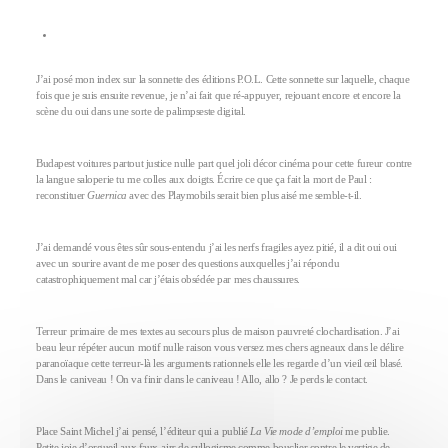
J’ai posé mon index sur la sonnette des éditions P.O.L. Cette sonnette sur laquelle, chaque
fois que je suis ensuite revenue, je n’ai fait que ré-appuyer, rejouant encore et encore la
scène du oui dans une sorte de palimpseste digital.
Budapest voitures partout justice nulle part quel joli décor cinéma pour cette fureur contre
la langue saloperie tu me colles aux doigts. Écrire ce que ça fait la mort de Paul :
reconstituer
Guernica
avec des Playmobils serait bien plus aisé me semble-t-il.
J’ai demandé vous êtes sûr sous-entendu j’ai les nerfs fragiles ayez pitié, il a dit oui oui
avec un sourire avant de me poser des questions auxquelles j’ai répondu
catastrophiquement mal car j’étais obsédée par mes chaussures.
Terreur primaire de mes textes au secours plus de maison pauvreté clochardisation. J’ai
beau leur répéter aucun motif nulle raison vous versez mes chers agneaux dans le délire
paranoïaque cette terreur-là les arguments rationnels elle les regarde d’un vieil œil blasé.
Dans le caniveau ! On va finir dans le caniveau ! Allo, allo ? Je perds le contact.
Place Saint Michel j’ai pensé, l’éditeur qui a publié
La Vie mode d’emploi
me publie.
Petite joie d’orgueil aux faux-airs de syllogisme comme bouclier contre le vertige de