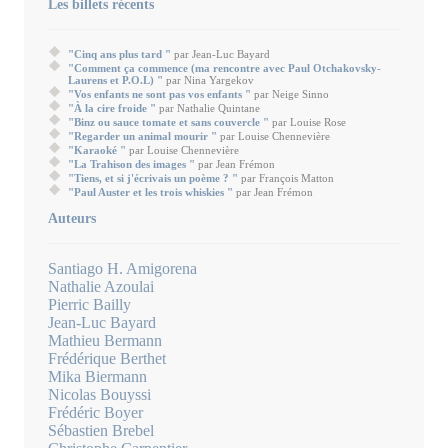
Les billets récents
"Cinq ans plus tard "
par Jean-Luc Bayard
"Comment ça commence (ma rencontre avec Paul Otchakovsky-
Laurens et P.O.L) "
par Nina Yargekov
"Vos enfants ne sont pas vos enfants "
par Neige Sinno
"À la cire froide "
par Nathalie Quintane
"Binz ou sauce tomate et sans couvercle "
par Louise Rose
"Regarder un animal mourir "
par Louise Chennevière
"Karaoké "
par Louise Chennevière
"La Trahison des images "
par Jean Frémon
"Tiens, et si j'écrivais un poème ? "
par François Matton
"Paul Auster et les trois whiskies "
par Jean Frémon
Auteurs
Santiago H. Amigorena
Nathalie Azoulai
Pierric Bailly
Jean-Luc Bayard
Mathieu Bermann
Frédérique Berthet
Mika Biermann
Nicolas Bouyssi
Frédéric Boyer
Sébastien Brebel