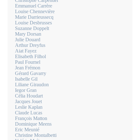
Christophe Carpentier
Emmanuel Carrère
Louise Chennevière
Marie Darrieussecq
Louise Desbrusses
Suzanne Doppelt
Mary Dorsan
Julie Douard
Arthur Dreyfus
Aiat Fayez
Elisabeth Filhol
Paul Fournel
Jean Frémon
Gérard Gavarry
Isabelle Gil
Liliane Giraudon
Iegor Gran
Célia Houdart
Jacques Jouet
Leslie Kaplan
Claude Lucas
François Matton
Dominique Meens
Eric Meunié
Christine Montalbetti