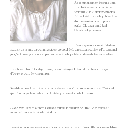
Au commencement était une lettre.
Elle disait votre roman un texte
formidable. Elle disait néanmoins
j’ai décidé de ne pas le publier. Elle
disait rencontrons-nous pour en
parler. Elle disait signé Paul
Otchakovsky-Laurens.
Dix ans après il est mort c’était un
accident de voiture pardon un accident corporel de la circulation routière je l’ai assez mal
pris j’ai trouvé que ce n’était pas très correct de la part des voitures de tuer mon éditeur.
Un si beau refus c’était déjà si beau, cela m’octroyait le droit de continuer à essayer
d’écrire, et donc de vivre un peu.
Soudain et avec brutalité nous sommes devenus les
deux cent cinquante-six
. C’est ainsi
que Dominique Fourcade dans
Deuil
désigne les auteurs de la maison.
J’avais vingt-sept ans et prenais très au sérieux la question de Rilke. Vous faudrait-il
mourir s’il vous était interdit d’écrire ?
Les autres les autres les autres savoir parler entendre rouler ruisseau fiévreux ne me laissez