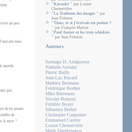
"Karaoké "
par Louise
éditeur.
Chennevière
"La Trahison des images "
par
Jean Frémon
"Tiens, et si j'écrivais un poème ?
de vivre un peu.
"
par François Matton
"Paul Auster et les trois whiskies
"
par Jean Frémon
 Fourcade dans
Auteurs
Santiago H. Amigorena
t interdit
Nathalie Azoulai
Pierric Bailly
Jean-Luc Bayard
Mathieu Bermann
Frédérique Berthet
ssez pas.
Mika Biermann
Nicolas Bouyssi
Frédéric Boyer
nce de ne jamais
Sébastien Brebel
Christophe Carpentier
possible de
Emmanuel Carrère
ur la mort ?
Louise Chennevière
Marie Darrieussecq