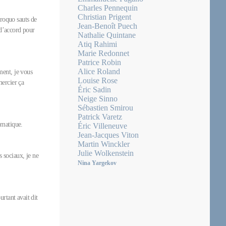
Charles Pennequin
Christian Prigent
proquo sauts de
Jean-Benoît Puech
 d’accord pour
Nathalie Quintane
Atiq Rahimi
Marie Redonnet
Patrice Robin
Alice Roland
ment, je vous
Louise Rose
mercier ça
Éric Sadin
Neige Sinno
Sébastien Smirou
Patrick Varetz
plomatique.
Éric Villeneuve
Jean-Jacques Viton
Martin Winckler
Julie Wolkenstein
s sociaux, je ne
Nina Yargekov
rtant avait dit
n.