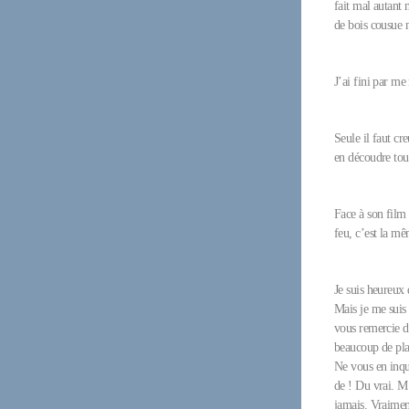
fait mal autant 
de bois cousue m
J’ai fini par me 
Seule il faut cre
en découdre tou
Face à son fil
feu, c’est la mê
Je suis heureux 
Mais je me suis 
vous remercie d
beaucoup de plai
Ne vous en inqui
de ! Du vrai. M
jamais. Vraiment