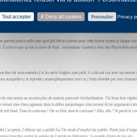
dex sur la sonnette des éditions P.O.L. Cette sonnette sur laquelle, chaque fois que je sui
Tout accepter
Deny all cookies
Personalize
Privacy p
 fait que ré-appuyer, rejouant encore et encore la scène du oui dans une sorte de palimpse
s partout justice nulle part quel joli décor cinéma pour cette fureur contre la langue sal
s. Écrire ce que ça fait la mort de Paul : reconstituer
Guernica
avec des Playmobils serait
.
s êtes sûr sous-entendu j’ai les nerfs fragiles ayez pitié, il a dit oui oui avec un sourire
ions auxquelles j’ai répondu catastrophiquement mal car j’étais obsédée par mes chaussur
 de mes textes au secours plus de maison pauvreté clochardisation. J’ai beau leur répét
s versez mes chers agneaux dans le délire paranoïaque cette terreur-là les arguments ratio
il œil blasé. Dans le caniveau ! On va finir dans le caniveau ! Allo, allo ? Je perds le con
el j’ai pensé, l’éditeur qui a publié
La Vie mode d’emploi
me publie. Petite joie d’orgu
mme bouclier contre le vertige de l’entrée en littérature : la grande affaire de ma vie.