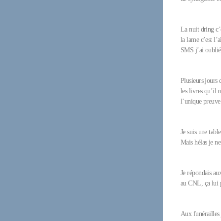
La nuit dring c’e
la lame c’est l’
SMS j’ai oublié
Plusieurs jours 
les livres qu’il
l’unique preuve 
Je suis une tabl
Mais hélas je ne
Je répondais aux
au CNL, ça lui 
Aux funérailles 