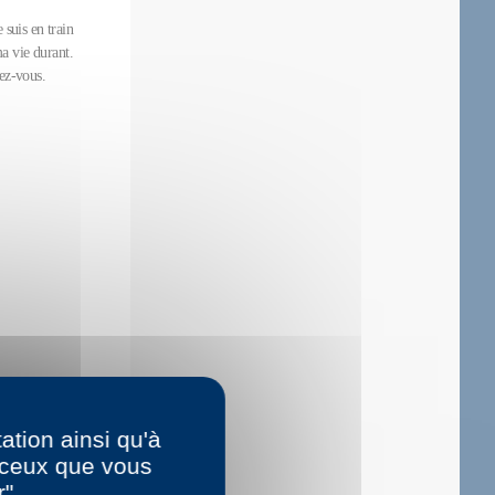
 suis en train
ma vie durant.
yez-vous.
ation ainsi qu'à
r ceux que vous
r"