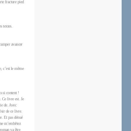
rte fracture pied
s textes.
ut ramper avancer
re, c’est le même
s si content !
 Ce livre est. Je
ie de. Avec
sir de ce livre.
re. Et pas dénué
s ne m’embêtez
 roman va être.