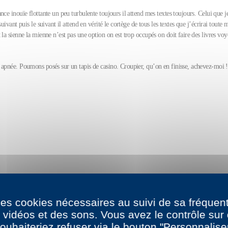
nce inouïe flottante un peu turbulente toujours il attend mes textes toujours. Celui que je
suivant puis le suivant il attend en vérité le cortège de tous les textes que j’écrirai toute 
 la sienne la mienne n’est pas une option on est trop occupés on doit faire des livres vo
 apnée. Poumons posés sur un tapis de casino. Croupier, qu’on en finisse, achevez-moi !
 des cookies nécessaires au suivi de sa fréquent
s vidéos et des sons. Vous avez le contrôle su
ouhaiteriez refuser via le bouton "Personnalise