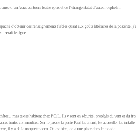
ucinée d’un
Nous
contours feutre épais et de l’étrange statut d’auteur orphelin.
apacité d’obtenir des renseignements fiables quant aux goûts littéraires de la postérité, j
ur serait le signe.
âteau, mes textes habitent chez P.O.L. Ils y sont en sécurité, protégés du vent et du froi
ccès toutes commodités. Sur le pas de la porte Paul les attend, les accueille, les installe
erre, il y a de la moquette coco. On est bien, on a une place dans le monde.