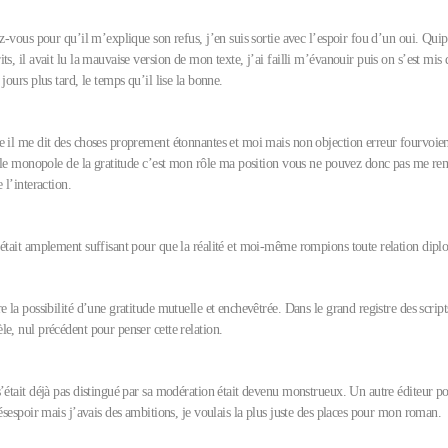
ez-vous pour qu’il m’explique son refus, j’en suis sortie avec l’espoir fou d’un oui. Qui
ts, il avait lu la mauvaise version de mon texte, j’ai failli m’évanouir puis on s’est mis
 jours plus tard, le temps qu’il lise la bonne.
e il me dit des choses proprement étonnantes et moi mais non objection erreur fourvoie
ai le monopole de la gratitude c’est mon rôle ma position vous ne pouvez donc pas me re
e l’interaction.
’était amplement suffisant pour que la réalité et moi-même rompions toute relation di
e la possibilité d’une gratitude mutuelle et enchevêtrée. Dans le grand registre des script
e, nul précédent pour penser cette relation.
’était déjà pas distingué par sa modération était devenu monstrueux. Un autre éditeur pou
désespoir mais j’avais des ambitions, je voulais la plus juste des places pour mon roma