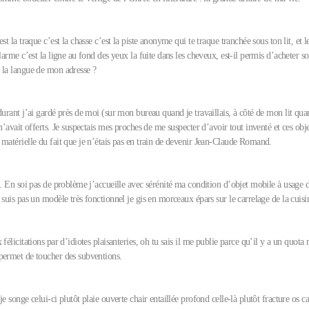
st la traque c’est la chasse c’est la piste anonyme qui te traque tranchée sous ton lit, et l
alarme c’est la ligne au fond des yeux la fuite dans les cheveux, est-il permis d’acheter s
 la langue de mon adresse ?
durant j’ai gardé près de moi (sur mon bureau quand je travaillais, à côté de mon lit qu
 m’avait offerts. Je suspectais mes proches de me suspecter d’avoir tout inventé et ces obje
matérielle du fait que je n’étais pas en train de devenir Jean-Claude Romand.
e. En soi pas de problème j’accueille avec sérénité ma condition d’objet mobile à usage
 suis pas un modèle très fonctionnel je gis en morceaux épars sur le carrelage de la cui
 félicitations par d’idiotes plaisanteries, oh tu sais il me publie parce qu’il y a un quota
permet de toucher des subventions.
je songe celui-ci plutôt plaie ouverte chair entaillée profond celle-là plutôt fracture os ca