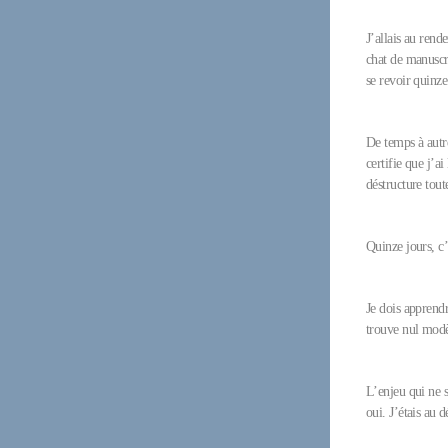
J’allais au rend
chat de manuscri
se revoir quinze
De temps à autr
certifie que j’
déstructure tout
Quinze jours, c
Je dois apprendr
trouve nul modèl
L’enjeu qui ne s
oui. J’étais au 