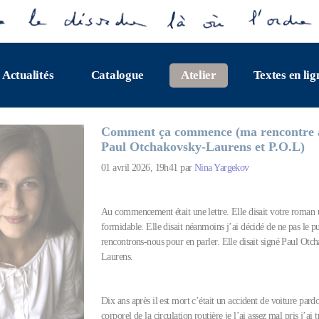
Actualités
Catalogue
Atelier
Textes en lig
Comment ça commence (ma rencontre 
Paul Otchakovsky-Laurens et P.O.L)
01 avril 2026, 19h41 par
Nina Yargekov
Au commencement était une lettre. Elle disait votre roman 
formidable. Elle disait néanmoins j’ai décidé de ne pas le pub
rencontrons-nous pour en parler. Elle disait signé Paul Otc
Laurens.
Dix ans après il est mort c’était un accident de voiture pard
corporel de la circulation routière je l’ai assez mal pris j’ai