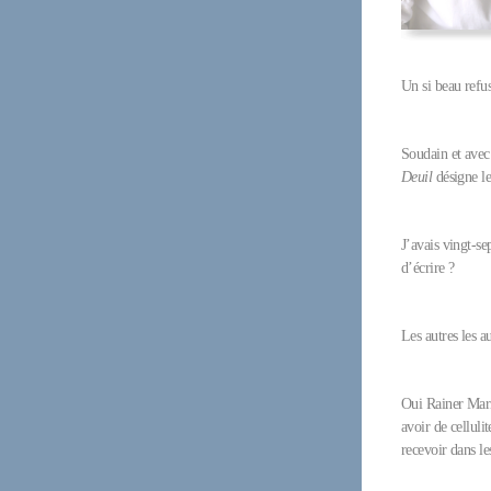
Un si beau refus
Soudain et avec
Deuil
désigne le
J’avais vingt-sep
d’écrire ?
Les autres les a
Oui Rainer Maria
avoir de cellulit
recevoir dans le