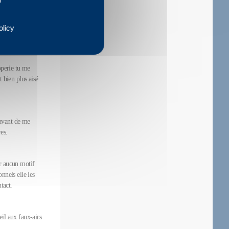
s ensuite
olicy
ste digital.
operie tu me
 bien plus aisé
 avant de me
es.
er aucun motif
nnels elle les
tact.
eil aux faux-airs