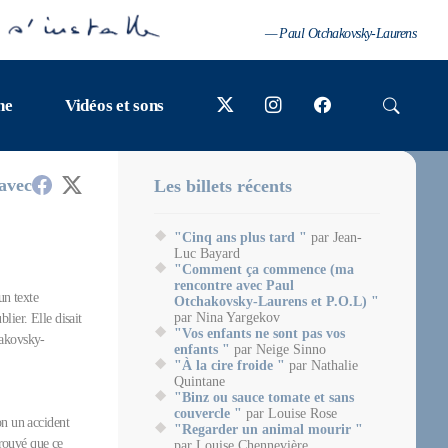
— Paul Otchakovsky-Laurens
ne
Vidéos et sons
avec
Les billets récents
"Cinq ans plus tard "
par Jean-
Luc Bayard
"Comment ça commence (ma
rencontre avec Paul
un texte
Otchakovsky-Laurens et P.O.L) "
par Nina Yargekov
lier. Elle disait
"Vos enfants ne sont pas vos
hakovsky-
enfants "
par Neige Sinno
"À la cire froide "
par Nathalie
Quintane
"Binz ou sauce tomate et sans
couvercle "
par Louise Rose
on un accident
"Regarder un animal mourir "
 trouvé que ce
par Louise Chennevière