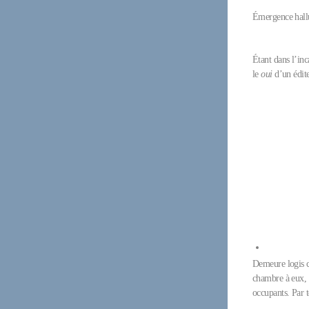
Émergence hall
Étant dans l’inc
le
oui
d’un édite
Demeure logis ch
chambre à eux, a
occupants. Par t