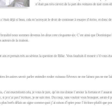
n’était pas très correct de la part des voitures de tuer mon 
 c’était déjà si beau, cela m’octroyait le droit de continuer à essayer d’écrire, et donc 
 brutalité nous sommes devenus les
deux cent cinquante-six
. C’est ainsi que Dominique
s auteurs de la maison.
t ans et prenais très au sérieux la question de Rilke. Vous faudrait-il mourir s’il vous étai
utres les autres savoir parler entendre rouler ruisseau fiévreux ne me laissez pas ne me lai
, c’est exactement cela, je vous le jure, qu’on me donne l’amour la fortune et l’assura
e, si je n’ai pas l’écriture, je ne suis rien. Du coup, sans vouloir vous brusquer, serait-il 
s plus brefs délais un signe comme quoi j’ai raison d’opter pour l’écriture plutôt que po