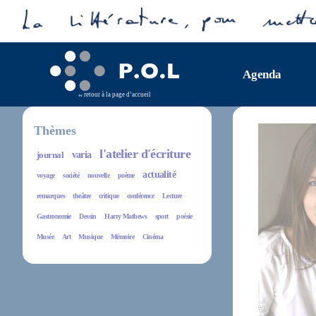
Agenda
retour à la page d’accueil
Thèmes
l'atelier d'écriture
journal
varia
actualité
voyage
société
nouvelle
poème
remarques
theâtre
critique
conférence
Lecture
Gastronomie
Dessin
Harry Mathews
sport
poésie
Musée
Art
Musique
Mémoire
Cinéma