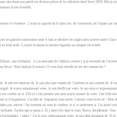
mais sans doute pas pareil ces diverses pièces de la collection deuil hiver 2018. Moi je po
arteau je suis formelle.
rendre à l’évidence : j’avais la capacité de le faire rire, de l’émouvoir, de l’épater par me
user les galeries souterraines seule il faut se déchirer les ongles dans la terre seule il fa
t au fond seule. La mort la sienne la mienne regardez un rempart est tombé.
m
Éditeur
, une révélation : il a la nécessité de l’édition comme j’ai la nécessité de l’écritu
me fièvre. Vous faudrait-il mourir s’il vous était interdit de lire des manuscrits ?
de. Je suis très heureux de. Je suis plus que content de. Combien je suis content de. Je sui
régalé. Je trouve sensationnel votre. Je suis bluffé par votre. Je suis ému et impressionné.
e me confier un si. Elle m’a fait prendre une plus exacte mesure de votre. Une folle env
sir et d’impatience. J’ai hâte de. Impatient mais serein. Comme votre texte est ! Mon dé
étez pas, surtout ! Au moment où vous le voudrez, et si, et seulement si. J’ai adoré vot
’enchante. Sachez que je pense à. Et j’adore lire dans le train. Bravo, décidément. Vou
 formidables, j’adore ! J’ai lu avec enthousiasme votre. Je suis déjà impatient de. Et le