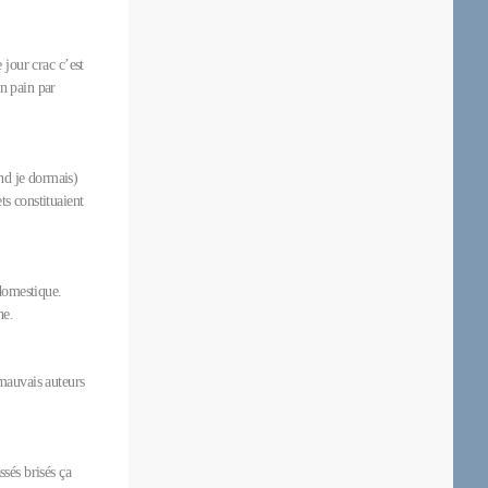
e jour crac c’est
on pain par
and je dormais)
ts constituaient
 domestique.
sine.
 mauvais auteurs
ssés brisés ça