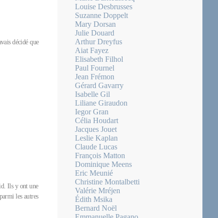
Louise Desbrusses
Suzanne Doppelt
Mary Dorsan
Julie Douard
Arthur Dreyfus
’avais décidé que
Aiat Fayez
Elisabeth Filhol
Paul Fournel
Jean Frémon
Gérard Gavarry
Isabelle Gil
Liliane Giraudon
Iegor Gran
Célia Houdart
Jacques Jouet
Leslie Kaplan
Claude Lucas
François Matton
Dominique Meens
Eric Meunié
Christine Montalbetti
d. Ils y ont une
Valérie Mréjen
 parmi les autres
Édith Msika
Bernard Noël
Emmanuelle Pagano