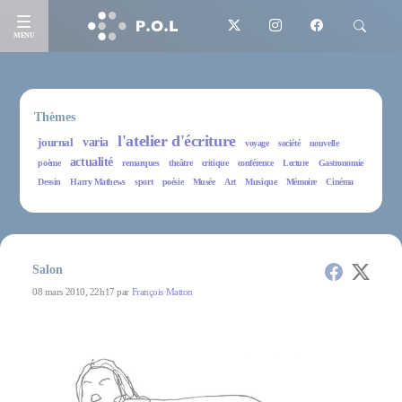
MENU
Thèmes
l'atelier d'écriture
journal
varia
voyage
société
nouvelle
actualité
poème
remarques
theâtre
critique
conférence
Lecture
Gastronomie
Dessin
Harry Mathews
sport
poésie
Musée
Art
Musique
Mémoire
Cinéma
Salon
08 mars 2010, 22h17 par
François Matton