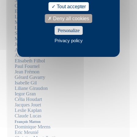
Sébastien Brebel
Christophe Carpentier
Tout accepter
Emmanuel Carrère
Louise Chennevière
Deny all cookies
Marie Darrieussecq
Louise Desbrusses
Personalize
Suzanne Doppelt
Mary Dorsan
Privacy policy
Julie Douard
Arthur Dreyfus
Aiat Fayez
Elisabeth Filhol
Paul Fournel
Jean Frémon
Gérard Gavarry
Isabelle Gil
Liliane Giraudon
Iegor Gran
Célia Houdart
Jacques Jouet
Leslie Kaplan
Claude Lucas
François Matton
Dominique Meens
Eric Meunié