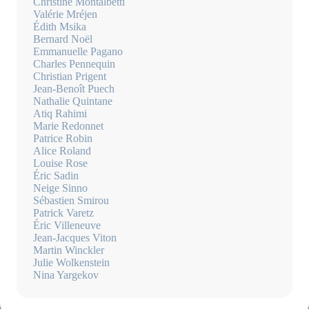
Christine Montalbetti
Valérie Mréjen
Édith Msika
Bernard Noël
Emmanuelle Pagano
Charles Pennequin
Christian Prigent
Jean-Benoît Puech
Nathalie Quintane
Atiq Rahimi
Marie Redonnet
Patrice Robin
Alice Roland
Louise Rose
Éric Sadin
Neige Sinno
Sébastien Smirou
Patrick Varetz
Éric Villeneuve
Jean-Jacques Viton
Martin Winckler
Julie Wolkenstein
Nina Yargekov