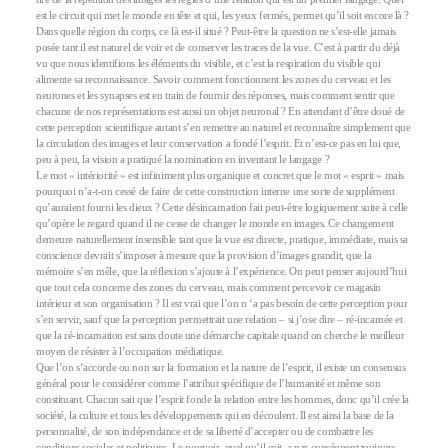
est le circuit qui met le monde en tête et qui, les yeux fermés, permet qu’il soit encore là ?
Dans quelle région du corps, ce là est-il situé ? Peut-être la question ne s’est-elle jamais
posée tant il est naturel de voir et de conserver les traces de la vue. C’est à partir du déjà
vu que nous identifions les éléments du visible, et c’est la respiration du visible qui
alimente sa reconnaissance. Savoir comment fonctionnent les zones du cerveau et les
neurones et les synapses est en train de fournir des réponses, mais comment sentir que
chacune de nos représentations est aussi un objet neuronal ? En attendant d’être doué de
cette perception scientifique autant s’en remettre au naturel et reconnaître simplement que
la circulation des images et leur conservation a fondé l’esprit. Et n’est-ce pas en lui que,
peu à peu, la vision a pratiqué la nomination en inventant le langage ?
Le mot « intériorité » est infiniment plus organique et concret que le mot « esprit » mais
pourquoi n’a-t-on cessé de faire de cette construction interne une sorte de supplément
qu’auraient fourni les dieux ? Cette désincarnation fait peut-être logiquement suite à celle
qu’opère le regard quand il ne cesse de changer le monde en images. Ce changement
demeure naturellement insensible tant que la vue est directe, pratique, immédiate, mais sa
conscience devrait s’imposer à mesure que la provision d’images grandit, que la
mémoire s’en mêle, que la réflexion s’ajoute à l’expérience. On peut penser aujourd’hui
que tout cela concerne des zones du cerveau, mais comment percevoir ce magasin
intérieur et son organisation ? Il est vrai que l’on n ‘a pas besoin de cette perception pour
s’en servir, sauf que la perception permettrait une relation – si j’ose dire – ré-incarnée et
que la ré-incarnation est sans doute une démarche capitale quand on cherche le meilleur
moyen de résister à l’occupation médiatique.
Que l’on s’accorde ou non sur la formation et la nature de l’esprit, il existe un consensus
général pour le considérer comme l’attribut spécifique de l’humanité et même son
constituant. Chacun sait que l’esprit fonde la relation entre les hommes, donc qu’il crée la
société, la culture et tous les développements qui en découlent. Il est ainsi la base de la
personnalité, de son indépendance et de sa liberté d’accepter ou de combattre les
conditions sociales et politiques. Le pouvoir, quel qu’il soit, a par conséquent toujours