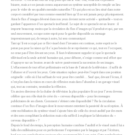
bizarre, mais a-t-on jamais connu auparavant un système susceptible de remplir un lieu
pour le vider de ses qualités mentales naturelles ? Et qui plus est un lieu situé dans notre
corps et considéré par tous comme essentiel bien qu’il ne soit jamais perçu physiquement.
Ainsi le flux d’images déversé dans nos yeux devient notre activité « spirituelle » tout en
gardant l’apparence d’un spectacle inoffensif. Le sujet de ce spectacle est un leurre : il
importe beaucoup moins que la circulation du flux d’images qu’il produit et qui, par son
seul mouvement, occupe notre esprit pour le garder disponible au message
impressionnant qui, de temps à autre, lui sera communiqué.
Tant qu’il est occupé par ce flot visuel dont l’invasion est continue, notre esprit ne le
pense pas pour la raison qu’il n’a pas besoin de se représenter ce qui, tout en l’occupant,
ne cesse pas d’être devant ses yeux. Il faut évidemment rappeler ici que le spectacle
télévisuel est la seule activité humaine qui, pour débuter, n’exige comme seul effort que
d’appuyer sur un bouton avant de suivre passivement la succession de ses images.
L’effacement de tout effort préliminaire est la base de l’attrait de la télévision : il suffit de
l’allumer et d’ouvrir les yeux. Cette situation replace peut-être l’esprit dans une position
originelle : celle où il lui suffisait de voir pour être comblé… Sauf que, devant l’écran, il
n’est plus dans la vision en cours de réflexion mais dans l’abandon à un gavage visuel
qui, tout au contraire, neutralise la réflexion.
Un ancien directeur de la chaîne de télévision la plus populaire fit un jour l’aveu devenu
célèbre que son rôle était de créer du « cerveau disponible » pour les messages
publicitaires de ses clients. Comment s’obtient cette disponibilité ? Par la circulation
continue d’un flux d’images dont le mouvement entretient la passivité de sa réception. À
cette mobilisation du système visuel s’ajoute bien sûr celle du circuit auditif par des mots
et des sons complétant la séduction mais cela suffit-il à expliquer la fabrication du «
cerveau disponible » ?
Depuis le fond des temps, la perception humaine combine l’auditif et le visuel mais il lui a
fallu des millénaires pour en perfectionner l’expression par le langage et par l’écriture,
bref par une symbolisation toujours plus exactement liée à son sujet. Cette symbolisation