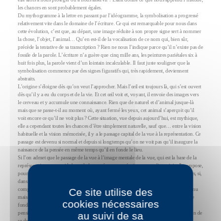
les chances en sont probablement égales.
Du mythogramme à la lettre en passant par l’idéogramme, la symbolisation a progressé
relativement vite dans le domaine de l’écriture. Ce qui est remarquable pour nous dans
cette évolution, c’est que, au départ, une image réduite à son propre signe sert à nommer
la chose, l’objet, l’animal… Qu’en est-il de la vocalisation de ce nom qui, bien sûr,
précède la tentative de sa transcription ? Rien ne nous l’indique parce qu’il n’existe pas de
fossile de la parole. L’écriture n’a guère que cinq mille ans, les peintures pariétales six à
huit fois plus, la parole vient d’un lointain incalculable. Il faut juste souligner que la
symbolisation commence par des signes figuratifs qui, très rapidement, deviennent
abstraits.
L’origine s’éloigne dès qu’on veut l’approcher. Mais l’œil est toujours là, qui s’est ouvert
dès qu’il y a eu du corps et de la vie. Et cet œil voit et, voyant, il envoie des images vers
le cerveau et y accumule une connaissance. Rien que de naturel et d’animal jusque-là
mais que se passe-t-il au moment où, ayant fermé les yeux, cet animal s’aperçoit qu’il
voit encore ce qu’il ne voit plus ? Cette situation, vue depuis aujourd’hui, est mythique,
elle a cependant toutes les chances d’être simplement naturelle, sauf que… entre la vision
habituelle et la vision mémorisée, il y a le passage capital de la vue à la représentation. Ce
passage est devenu si normal et depuis si longtemps qu’on ne voit pas qu’il inaugure la
naissance de la pensée en même temps qu’il en fonde le lieu.
Si l’on admet que le passage de la vue à l’image mentale de la vue, qui est la base de la
représentation, est aussi la base de la pensée, cette opération autant dire originelle suppose,
pour se développer, un effort constant de réflexion générateur d’intelligence. Dès lors, si,
dans un premier temps, il a pu suffire de voir, il a fallu bien vite savoir ce qu’on voit,
comparer, déduire, projeter et même articuler sa vue. Il ne s’agit pas de rêver l’inconnu
Ce site utilise des
mais d’agiter du probable dans la mesure où l’œil, et lui seul, paraît bien être l’unique
cookies nécessaires
fondateur de l’humain pensif même si l’on n’oublie pas l’apport de l’oreille. Et si le
pensif est attaqué par une agression mentale qui passe par l’œil, n’est-ce pas une raison de
au suivi de sa
se demander ce qui fait de lui l’entrée principale de cette région intime?