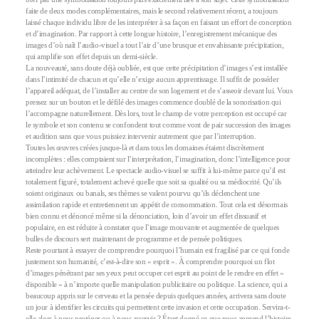
faite de deux modes complémentaires, mais le second relativement récent, a toujours
laissé chaque individu libre de les interpréter à sa façon en faisant un effort de conception
et d’imagination. Par rapport à cette longue histoire, l’enregistrement mécanique des
images d’où naît l’audio-visuel a tout l’air d’une brusque et envahissante précipitation,
qui amplifie son effet depuis un demi-siècle.
La nouveauté, sans doute déjà oubliée, est que cette précipitation d’images s’est installée
dans l’intimité de chacun et qu’elle n’exige aucun apprentissage. Il suffit de posséder
l’appareil adéquat, de l’installer au centre de son logement et de s’asseoir devant lui. Vous
pressez sur un bouton et le défilé des images commence doublé de la sonorisation qui
l’accompagne naturellement. Dès lors, tout le champ de votre perception est occupé car
le symbole et son contenu se confondent tout comme vont de pair succession des images
et audition sans que vous puissiez intervenir autrement que par l’interruption.
Toutes les œuvres créées jusque-là et dans tous les domaines étaient discrètement
incomplètes : elles comptaient sur l’interprétation, l’imagination, donc l’intelligence pour
atteindre leur achèvement. Le spectacle audio-visuel se suffit à lui-même parce qu’il est
totalement figuré, totalement achevé quelle que soit sa qualité ou sa médiocrité. Qu’ils
soient originaux ou banals, ses thèmes se valent pourvu qu’ils déclenchent une
assimilation rapide et entretiennent un appétit de consommation. Tout cela est désormais
bien connu et dénoncé même si la dénonciation, loin d’avoir un effet dissuasif et
populaire, en est réduite à constater que l’image mouvante et augmentée de quelques
bulles de discours sert maintenant de programme et de pensée politiques.
Reste pourtant à essayer de comprendre pourquoi l’humain est fragilisé par ce qui fonde
justement son humanité, c’est-à-dire son « esprit ». À comprendre pourquoi un flot
d’images pénétrant par ses yeux peut occuper cet esprit au point de le rendre en effet «
disponible » à n’importe quelle manipulation publicitaire ou politique. La science, qui a
beaucoup appris sur le cerveau et la pensée depuis quelques années, arrivera sans doute
un jour à identifier les circuits qui permettent cette invasion et cette occupation. Servira-t-
elle alors à nous protéger ou à nous asservir ? Étant donné ce que nous apprend l’histoire,