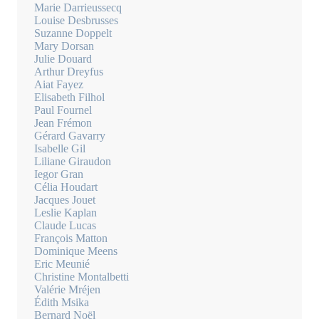
Marie Darrieussecq
Louise Desbrusses
Suzanne Doppelt
Mary Dorsan
Julie Douard
Arthur Dreyfus
Aiat Fayez
Elisabeth Filhol
Paul Fournel
Jean Frémon
Gérard Gavarry
Isabelle Gil
Liliane Giraudon
Iegor Gran
Célia Houdart
Jacques Jouet
Leslie Kaplan
Claude Lucas
François Matton
Dominique Meens
Eric Meunié
Christine Montalbetti
Valérie Mréjen
Édith Msika
Bernard Noël