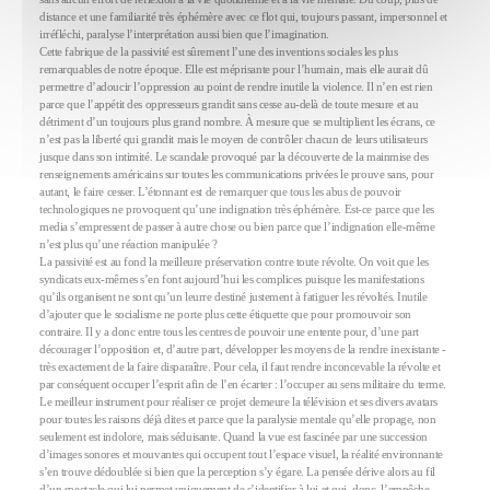
distance et une familiarité très éphémère avec ce flot qui, toujours passant, impersonnel et
irréfléchi, paralyse l’interprétation aussi bien que l’imagination.
Cette fabrique de la passivité est sûrement l’une des inventions sociales les plus
remarquables de notre époque. Elle est méprisante pour l’humain, mais elle aurait dû
permettre d’adoucir l’oppression au point de rendre inutile la violence. Il n’en est rien
parce que l’appétit des oppresseurs grandit sans cesse au-delà de toute mesure et au
détriment d’un toujours plus grand nombre. À mesure que se multiplient les écrans, ce
n’est pas la liberté qui grandit mais le moyen de contrôler chacun de leurs utilisateurs
jusque dans son intimité. Le scandale provoqué par la découverte de la mainmise des
renseignements américains sur toutes les communications privées le prouve sans, pour
autant, le faire cesser. L’étonnant est de remarquer que tous les abus de pouvoir
technologiques ne provoquent qu’une indignation très éphémère. Est-ce parce que les
media s’empressent de passer à autre chose ou bien parce que l’indignation elle-même
n’est plus qu’une réaction manipulée ?
La passivité est au fond la meilleure préservation contre toute révolte. On voit que les
syndicats eux-mêmes s’en font aujourd’hui les complices puisque les manifestations
qu’ils organisent ne sont qu’un leurre destiné justement à fatiguer les révoltés. Inutile
d’ajouter que le socialisme ne porte plus cette étiquette que pour promouvoir son
contraire. Il y a donc entre tous les centres de pouvoir une entente pour, d’une part
décourager l’opposition et, d’autre part, développer les moyens de la rendre inexistante -
très exactement de la faire disparaître. Pour cela, il faut rendre inconcevable la révolte et
par conséquent occuper l’esprit afin de l’en écarter : l’occuper au sens militaire du terme.
Le meilleur instrument pour réaliser ce projet demeure la télévision et ses divers avatars
pour toutes les raisons déjà dites et parce que la paralysie mentale qu’elle propage, non
seulement est indolore, mais séduisante. Quand la vue est fascinée par une succession
d’images sonores et mouvantes qui occupent tout l’espace visuel, la réalité environnante
s’en trouve dédoublée si bien que la perception s’y égare. La pensée dérive alors au fil
d’un spectacle qui lui permet uniquement de s’identifier à lui et qui, donc, l’empêche