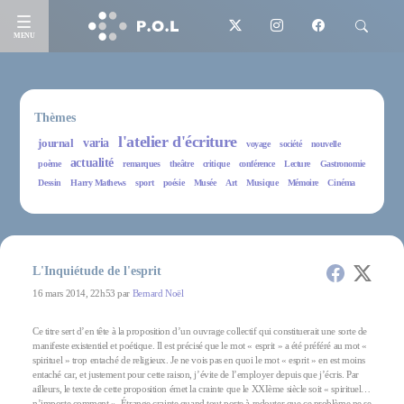
MENU
Thèmes
l'atelier d'écriture
journal
varia
voyage
société
nouvelle
actualité
poème
remarques
theâtre
critique
conférence
Lecture
Gastronomie
Dessin
Harry Mathews
sport
poésie
Musée
Art
Musique
Mémoire
Cinéma
L'Inquiétude de l'esprit
16 mars 2014, 22h53 par
Bernard Noël
Ce titre sert d’en tête à la proposition d’un ouvrage collectif qui constituerait une sorte de
manifeste existentiel et poétique. Il est précisé que le mot « esprit » a été préféré au mot «
spirituel » trop entaché de religieux. Je ne vois pas en quoi le mot « esprit » en est moins
entaché car, et justement pour cette raison, j’évite de l’employer depuis que j’écris. Par
ailleurs, le texte de cette proposition émet la crainte que le XXIème siècle soit « spirituel…
n’importe comment ». Étrange crainte quand tout porte à redouter que ce problème ne se