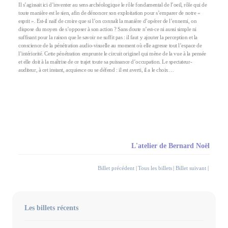
Il s’agissait ici d’inventer au sens archéologique le rôle fondamental de l’oeil, rôle qui de
toute manière est le sien, afin de dénoncer son exploitation pour s’emparer de notre «
esprit ». Est-il naïf de croire que si l’on connaît la manière d’opérer de l’ennemi, on
dispose du moyen de s’opposer à son action ? Sans doute n’est-ce ni aussi simple ni
suffisant pour la raison que le savoir ne suffit pas : il faut y ajouter la perception et la
conscience de la pénétration audio-visuelle au moment où elle agresse tout l’espace de
l’intériorité. Cette pénétration emprunte le circuit originel qui mène de la vue à la pensée
et elle doit à la maîtrise de ce trajet toute sa puissance d’occupation. Le spectateur-
auditeur, à cet instant, acquiesce ou se défend : il est averti, il a le choix…
L'atelier de Bernard Noël
Billet précédent
|
Tous les billets
|
Billet suivant
|
Les billets récents