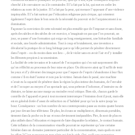
cherché à le convaincre ou à le contraindre. Il l’a fait par la loi, qui met en ordre les
relations au nom de la justice. Il l’a fait par la peur, qui menace l’opposant d’une violence
impitoyable. Il l’a fait surtout par l’éducation religieuse puis civique, qui orientent
également l’esprit dans le bon sens de la nécessité du pouvoir et de l’acquiescement à sa
domination.
Façonner la conviction de cette nécessité est plus rentable que de l’imposer et sans doute,
après des siècles et des siècles de cet exercice, n’imaginait-on pas que l’on pourrait, un
jour, se passer d’une formation qui exige un long enseignement, une hiérarchie familiale
et sociale, une lourde administration. Tout à coup et brutalement, une invention a
dévalorisé la pratique de ce long héritage parce qu’elle permet de pénétrer directement
dans l’esprit – ou du moins dans son lieu - , de le violer sans en avoir l’air et d’y installer
les éléments propices à sa soumission.
La facilité de cette invasion et le naturel de l’occupation qui s’en suit surprennent dès
qu’on réfléchit au processus de leur mise en place. On découvre ainsi qu’il suffit de tenir
les yeux et d’y déverser des images pour que l’espace de l’esprit s’abandonne à leur flux
comme s’il en était l’auteur et non pas la victime. Jamais dans le passé, une machine
n’avait eu la capacité de pénétrer dans la région la plus intime des humains, de l’envahir
et de l’occuper au moyen d’un spectacle qui, sous prétexte d’informer, d’instruire ou de
distraire, ne laisse aucune marge au moindre recul critique. Bien sûr, chacun garde le
contrôle de l’appareil et peut à tout moment interrompre l’émission dont il jouit, mais elle
est en général dotée d’assez de séduction ou d’habileté pour qu’on la suive jusqu’au
bout. Conséquence : un bon nombre de nos contemporains passe au moins quatre heures
par jour devant leur téléviseur. De plus, les écrans se multiplient et, désormais portables,
tiennent dans la poche ou le sac et nous deviennent inséparables. Pire, ils sont de plus en
plus utilisés dans l’éducation et risquent de faire disparaître la relation , le contact humain.
Cette inflation de la consommation visuelle pourrait ne représenter qu’une certaine
frénésie dans un domaine justement particulier de la consommation, mais quels en sont
les effets ? C’est avant tout un trop plein qui fait le vide. Oui, voilà une expression