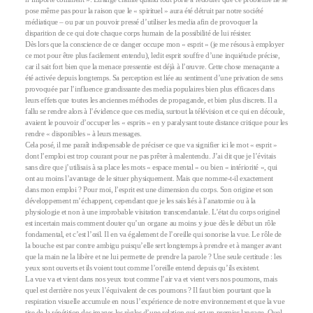
pose même pas pour la raison que le « spirituel » aura été détruit par notre société
médiatique – ou par un pouvoir pressé d’utiliser les media afin de provoquer la
disparition de ce qui dote chaque corps humain de la possibilité de lui résister.
Dès lors que la conscience de ce danger occupe mon « esprit » (je me résous à employer
ce mot pour être plus facilement entendu), ledit esprit souffre d’une inquiétude précise,
car il sait fort bien que la menace pressentie est déjà à l’œuvre. Cette chose menaçante a
été activée depuis longtemps. Sa perception est liée au sentiment d’une privation de sens
provoquée par l’influence grandissante des media populaires bien plus efficaces dans
leurs effets que toutes les anciennes méthodes de propagande, et bien plus discrets. Il a
fallu se rendre alors à l’évidence que ces media, surtout la télévision et ce qui en découle,
avaient le pouvoir d’occuper les « esprits » en y paralysant toute distance critique pour les
rendre « disponibles » à leurs messages.
Cela posé, il me paraît indispensable de préciser ce que va signifier ici le mot « esprit »
dont l’emploi est trop courant pour ne pas prêter à malentendu. J’ai dit que je l’évitais
sans dire que j’utilisais à sa place les mots « espace mental » ou bien « intériorité », qui
ont au moins l’avantage de le situer physiquement. Mais que nomme-t-il exactement
dans mon emploi ? Pour moi, l’esprit est une dimension du corps. Son origine et son
développement m’échappent, cependant que je les sais liés à l’anatomie ou à la
physiologie et non à une improbable visitation transcendantale. L’état du corps originel
est incertain mais comment douter qu’un organe au moins y joue dès le début un rôle
fondamental, et c’est l’œil. Il en va également de l’oreille qui sonorise la vue. Le rôle de
la bouche est par contre ambigu puisqu’elle sert longtemps à prendre et à manger avant
que la main ne la libère et ne lui permette de prendre la parole ? Une seule certitude : les
yeux sont ouverts et ils voient tout comme l’oreille entend depuis qu’ils existent.
La vue va et vient dans nos yeux tout comme l’air va et vient vers nos poumons, mais
quel est derrière nos yeux l’équivalent de ces poumons ? Il faut bien pourtant que la
respiration visuelle accumule en nous l’expérience de notre environnement et que la vue
tire de la répétition des images les règles d’une relation qui est un premier langage. Quel