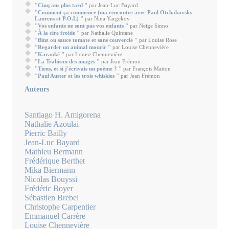
"Cinq ans plus tard "
par Jean-Luc Bayard
"Comment ça commence (ma rencontre avec Paul Otchakovsky-
Laurens et P.O.L) "
par Nina Yargekov
"Vos enfants ne sont pas vos enfants "
par Neige Sinno
"À la cire froide "
par Nathalie Quintane
"Binz ou sauce tomate et sans couvercle "
par Louise Rose
"Regarder un animal mourir "
par Louise Chennevière
"Karaoké "
par Louise Chennevière
"La Trahison des images "
par Jean Frémon
"Tiens, et si j'écrivais un poème ? "
par François Matton
"Paul Auster et les trois whiskies "
par Jean Frémon
Auteurs
Santiago H. Amigorena
Nathalie Azoulai
Pierric Bailly
Jean-Luc Bayard
Mathieu Bermann
Frédérique Berthet
Mika Biermann
Nicolas Bouyssi
Frédéric Boyer
Sébastien Brebel
Christophe Carpentier
Emmanuel Carrère
Louise Chennevière