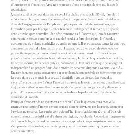
d’interpréter et d’imaginer. Ainsi ne progresse qu’une privation de sens qui facilite la
soumission.
Quand a surgi la comparaison entre travail à la chaîne et spectacle télévisé, j’aurais dû
m’attacher au fait que l’un et l’autre entraînent une perte de l’autonomie individuelle,
donc de l’engagement et de l’implication physiques qui font, depuis toujours, que
l’invention passe par le corps. C’est ce lien entre l’intelligence et la main qui disparaît
dans les techniques nouvelles. Une désincarnation est à l’œuvre qui, loin de favoriser
comme on le croyait autrefois la spiritualité, tend à la faire disparaître. Il n’est plus
question que de valeurs matérielles et, tandis qu’une faillite les menace, toutes les autorités
annoncent au contraire leur retour, et qu’il sera sauveur. L’entretien de cette légende
productiviste passe par une obstination suicidaire et une oppression d’une violence
jusqu’ici inconnue qui détruit les équilibres naturels, le climat, la qualité de la nourriture,
les acquis sociaux, les services publics, l’éducation. Il faut faire croire que ce saccage est
indispensable à un progrès futur, donc rendre les cerveaux disponibles à cette « vérité ».
En attendant, nos corps sont atteints par cette dégradation générale en même temps que
les conditions de vie, mais le spectacle à domicile nous en distrait. Les nouvelles
s’enchaînent de manière à s’user l’une par l’autre de telle sorte que les responsabilités sont
toujours reportées ou annulées. Le tout est de s’emparer de nos yeux et d’y déverser la
potion d’images qui bonifie la vision de l’actualité – laquelle est désormais la seule
dimension du monde.
Pourquoi s’emparer de nos yeux est-il si décisif ? C’est la question qui a motivé la
tentative très risquée d’interroger une origine dont ne survivent pas les traces, sinon peut-
être dans notre corps. Les études sont aujourd’hui innombrables qui tâchent d’éclaircir
notre construction cellulaire et d’y situer des régions, des circuits. Cependant l’urgence est
de trouver la façon de ranimer une résistance corporelle à ce qui méprise notre corps et
s’empare de notre seul espace mental pour y semer une soumission qui agira en nous
comme un réflexe.