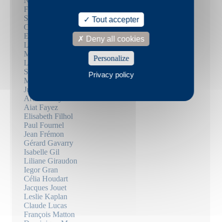
Nicolas Bouyssi
Frédéric Boyer
Sébastien Brebel
Tout accepter
Christophe Carpentier
Emmanuel Carrère
Deny all cookies
Louise Chennevière
Marie Darrieussecq
Personalize
Louise Desbrusses
Suzanne Doppelt
Privacy policy
Mary Dorsan
Julie Douard
Arthur Dreyfus
Aiat Fayez
Elisabeth Filhol
Paul Fournel
Jean Frémon
Gérard Gavarry
Isabelle Gil
Liliane Giraudon
Iegor Gran
Célia Houdart
Jacques Jouet
Leslie Kaplan
Claude Lucas
François Matton