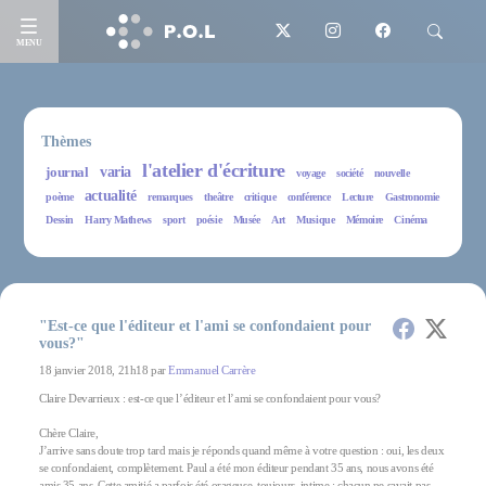
MENU
Thèmes
l'atelier d'écriture
journal
varia
voyage
société
nouvelle
actualité
poème
remarques
theâtre
critique
conférence
Lecture
Gastronomie
Dessin
Harry Mathews
sport
poésie
Musée
Art
Musique
Mémoire
Cinéma
"Est-ce que l'éditeur et l'ami se confondaient pour
vous?"
18 janvier 2018, 21h18 par
Emmanuel Carrère
Claire Devarrieux : est-ce que l’éditeur et l’ami se confondaient pour vous?
Chère Claire,
J’arrive sans doute trop tard mais je réponds quand même à votre question : oui, les deux
se confondaient, complètement. Paul a été mon éditeur pendant 35 ans, nous avons été
amis 35 ans. Cette amitié a parfois été orageuse, toujours intime : chacun ne savait pas