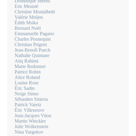
Dominique Meens
Eric Meunié
Christine Montalbetti
Valérie Mréjen
Édith Msika
Bernard Noël
Emmanuelle Pagano
Charles Pennequin
Christian Prigent
Jean-Benoît Puech
Nathalie Quintane
Atiq Rahimi
Marie Redonnet
Patrice Robin
Alice Roland
Louise Rose
Éric Sadin
Neige Sinno
Sébastien Smirou
Patrick Varetz
Éric Villeneuve
Jean-Jacques Viton
Martin Winckler
Julie Wolkenstein
Nina Yargekov