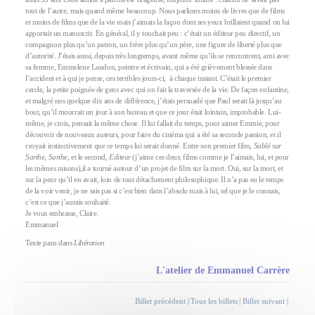
tout de l’autre, mais quand même beaucoup. Nous parlions moins de livres que de films
et moins de films que de la vie mais j’aimais la façon dont ses yeux brillaient quand on lui
apportait un manuscrit. En général, il y touchait peu : c’était un éditeur peu directif, un
compagnon plus qu’un patron, un frère plus qu’un père, une figure de liberté plus que
d’autorité. J’étais aussi, depuis très longtemps, avant même qu’ils se rencontrent, ami avec
sa femme, Emmelene Landon, peintre et écrivain, qui a été grièvement blessée dans
l’accident et à qui je pense, ces terribles jours-ci, à chaque instant. C’était le premier
cercle, la petite poignée de gens avec qui on fait la traversée de la vie. De façon enfantine,
et malgré nos quelque dix ans de différence, j’étais persuadé que Paul serait là jusqu’au
bout, qu’il mourrait un jour à son bureau et que ce jour était lointain, improbable. Lui-
même, je crois, pensait la même chose. Il lui fallait du temps, pour aimer Emmie, pour
découvrir de nouveaux auteurs, pour faire du cinéma qui a été sa seconde passion, et il
croyait instinctivement que ce temps lui serait donné. Entre son premier film,
Sablé sur
Sarthe, Sarthe
, et le second,
Editeur
(j’aime ces deux films comme je l’aimais, lui, et pour
les mêmes raisons),il a tourné autour d’un projet de film sur la mort. Oui, sur la mort, et
sur la peur qu’il en avait, loin de tout détachement philosophique. Il n’a pas eu le temps
de la voir venir, je ne sais pas si c’est bien dans l’absolu mais à lui, tel que je le connais,
c’est ce que j’aurais souhaité.
Je vous embrasse, Claire.
Emmanuel
Texte paru dans
Libération
L'atelier de Emmanuel Carrère
Billet précédent
|
Tous les billets
|
Billet suivant
|