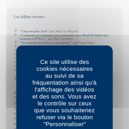
Les billets récents
"Cinq ans plus tard "
par Jean-Luc Bayard
"Comment ça commence (ma rencontre avec Paul Otchakovsky-
Laurens et P.O.L) "
par Nina Yargekov
"Vos enfants ne sont pas vos enfants "
par Neige Sinno
"À la cire froide "
par Nathalie Quintane
"Binz ou sauce tomate et sans couvercle "
par Louise Rose
"Regarder un animal mourir "
par Louise Chennevière
"Karaoké "
par Louise Chennevière
Ce site utilise des
"La Trahison des images "
par Jean Frémon
"Tiens, et si j'écrivais un poème ? "
par François Matton
cookies nécessaires
"Paul Auster et les trois whiskies "
par Jean Frémon
au suivi de sa
Auteurs
fréquentation ainsi qu'à
l'affichage des vidéos
Santiago H. Amigorena
et des sons. Vous avez
Nathalie Azoulai
le contrôle sur ceux
Pierric Bailly
Jean-Luc Bayard
que vous souhaiteriez
Mathieu Bermann
refuser via le bouton
Frédérique Berthet
"Personnaliser"
Mika Biermann