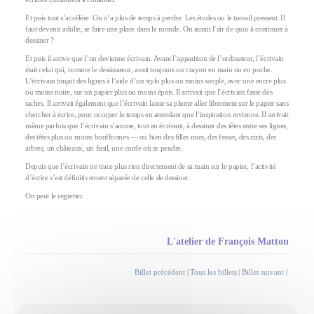
Et puis tout s’accélère. On n’a plus de temps à perdre. Les études ou le travail pressent. Il
faut devenir adulte, se faire une place dans le monde. On aurait l’air de quoi à continuer à
dessiner ?
Et puis il arrive que l’on devienne écrivain. Avant l’apparition de l’ordinateur, l’écrivain
était celui qui, comme le dessinateur, avait toujours un crayon en main ou en poche.
L’écrivain traçait des lignes à l’aide d’un stylo plus ou moins souple, avec une encre plus
ou moins noire, sur un papier plus ou moins épais. Il arrivait que l’écrivain fasse des
taches. Il arrivait également que l’écrivain laisse sa plume aller librement sur le papier sans
chercher à écrire, pour occuper le temps en attendant que l’inspiration revienne. Il arrivait
même parfois que l’écrivain s’amuse, tout en écrivant, à dessiner des têtes entre ses lignes,
des têtes plus ou moins bouffonnes — ou bien des filles nues, des fesses, des zizis, des
arbres, un châteaux, un fusil, une corde où se pendre.
Depuis que l’écrivain ne trace plus rien directement de sa main sur le papier, l’activité
d’écrire s’est définitivement séparée de celle de dessiner.
On peut le regretter.
L'atelier de François Matton
Billet précédent
|
Tous les billets
|
Billet suivant
|