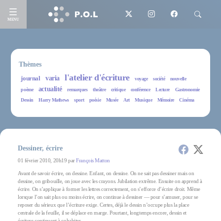
MENU
Thèmes
l'atelier d'écriture
journal
varia
voyage
société
nouvelle
actualité
poème
remarques
theâtre
critique
conférence
Lecture
Gastronomie
Dessin
Harry Mathews
sport
poésie
Musée
Art
Musique
Mémoire
Cinéma
Dessiner, écrire
01 février 2010, 20h19 par
François Matton
Avant de savoir écrire, on dessine. Enfant, on dessine. On ne sait pas dessiner mais on
dessine, on gribouille, on joue avec les crayons. Jubilation extrême. Ensuite on apprend à
écrire. On s’applique à former les lettres correctement, on s’efforce d’écrire droit. Même
lorsque l’on sait plus ou moins écrire, on continue à dessiner — pour s’amuser, pour se
reposer du sérieux que l’écriture exige. Certes, déjà le dessin n’occupe plus la place
centrale de la feuille, il se déplace en marge. Pourtant, longtemps encore, dessin et
écriture continuent à cohabiter.