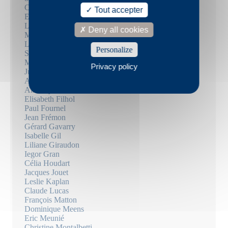
Christophe Carpentier
Tout accepter
Emmanuel Carrère
Louise Chennevière
Deny all cookies
Marie Darrieussecq
Louise Desbrusses
Personalize
Suzanne Doppelt
Mary Dorsan
Privacy policy
Julie Douard
Arthur Dreyfus
Aiat Fayez
Elisabeth Filhol
Paul Fournel
Jean Frémon
Gérard Gavarry
Isabelle Gil
Liliane Giraudon
Iegor Gran
Célia Houdart
Jacques Jouet
Leslie Kaplan
Claude Lucas
François Matton
Dominique Meens
Eric Meunié
Christine Montalbetti