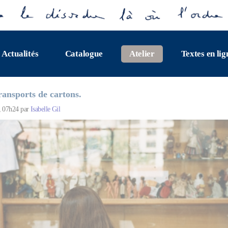
Actualités
Catalogue
Atelier
Textes en lig
ransports de cartons.
, 07h24 par
Isabelle Gil