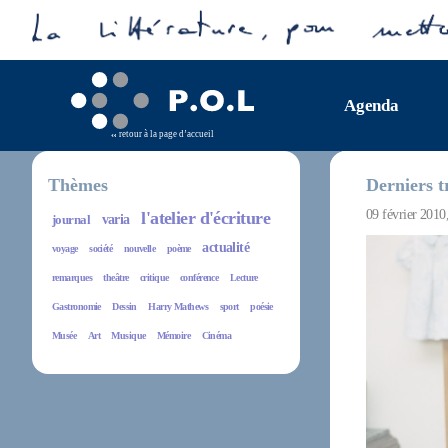
Agenda
retour à la page d’accueil
Thèmes
Derniers t
09 février 2010
l'atelier d'écriture
journal
varia
actualité
voyage
société
nouvelle
poème
remarques
theâtre
critique
conférence
Lecture
Gastronomie
Dessin
Harry Mathews
sport
poésie
Musée
Art
Musique
Mémoire
Cinéma