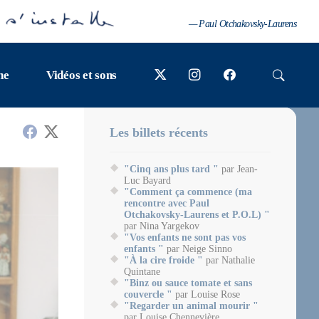
— Paul Otchakovsky-Laurens
ne
Vidéos et sons
Les billets récents
"Cinq ans plus tard "
par Jean-
Luc Bayard
"Comment ça commence (ma
rencontre avec Paul
Otchakovsky-Laurens et P.O.L) "
par Nina Yargekov
"Vos enfants ne sont pas vos
enfants "
par Neige Sinno
"À la cire froide "
par Nathalie
Quintane
"Binz ou sauce tomate et sans
couvercle "
par Louise Rose
"Regarder un animal mourir "
par Louise Chennevière