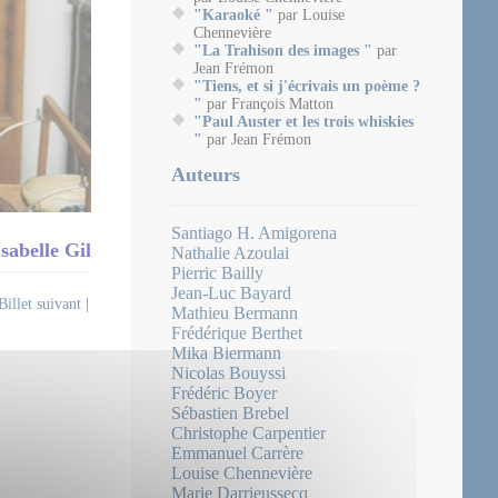
"Karaoké "
par Louise
Chennevière
"La Trahison des images "
par
Jean Frémon
"Tiens, et si j'écrivais un poème ?
"
par François Matton
"Paul Auster et les trois whiskies
"
par Jean Frémon
Auteurs
Santiago H. Amigorena
Isabelle Gil
Nathalie Azoulai
Pierric Bailly
Jean-Luc Bayard
Billet suivant
|
Mathieu Bermann
Frédérique Berthet
Mika Biermann
Nicolas Bouyssi
Frédéric Boyer
Sébastien Brebel
Christophe Carpentier
Emmanuel Carrère
Louise Chennevière
Marie Darrieussecq