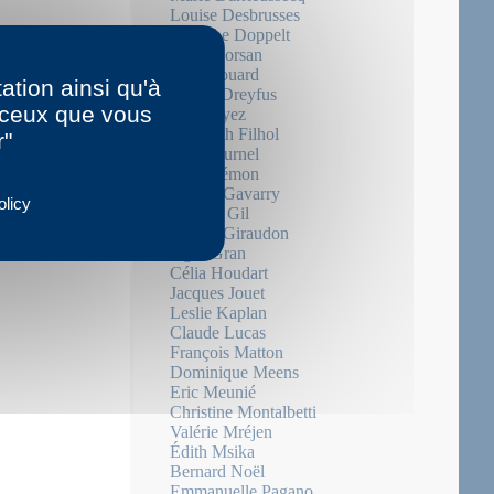
Louise Desbrusses
Suzanne Doppelt
Mary Dorsan
Julie Douard
ation ainsi qu'à
Arthur Dreyfus
r ceux que vous
Aiat Fayez
Elisabeth Filhol
r"
Paul Fournel
Jean Frémon
Gérard Gavarry
olicy
Isabelle Gil
Liliane Giraudon
Iegor Gran
Célia Houdart
Jacques Jouet
Leslie Kaplan
Claude Lucas
François Matton
Dominique Meens
Eric Meunié
Christine Montalbetti
Valérie Mréjen
Édith Msika
Bernard Noël
Emmanuelle Pagano