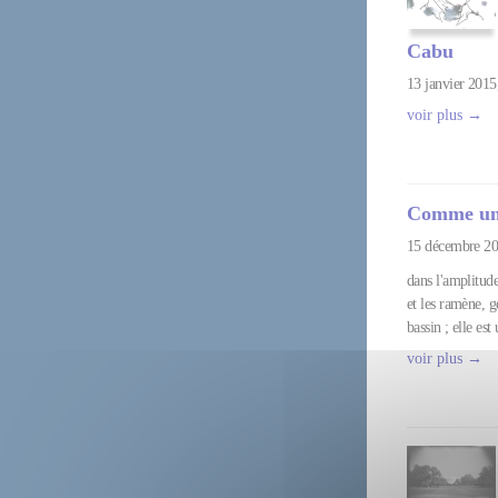
Cabu
13 janvier 2015
voir plus →
Comme un
15 décembre 20
dans l'amplitud
et les ramène, gé
bassin ; elle est
voir plus →