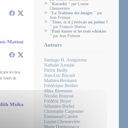
"Karaoké "
par Louise
Chennevière
"La Trahison des images "
par
Jean Frémon
"Tiens, et si j'écrivais un poème ?
"
par François Matton
"Paul Auster et les trois whiskies
"
par Jean Frémon
çois Matton
Auteurs
Santiago H. Amigorena
Nathalie Azoulai
Pierric Bailly
carte les bras
Jean-Luc Bayard
aux bords du
Mathieu Bermann
Frédérique Berthet
Mika Biermann
Nicolas Bouyssi
Frédéric Boyer
Édith Msika
Sébastien Brebel
Christophe Carpentier
Emmanuel Carrère
Louise Chennevière
Marie Darrieussecq