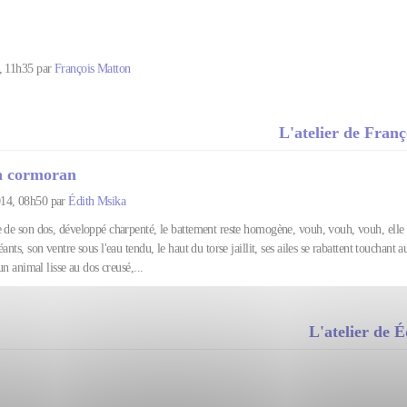
, 11h35 par
François Matton
L'atelier de Fran
 cormoran
14, 08h50 par
Édith Msika
e de son dos, développé charpenté, le battement reste homogène, vouh, vouh, vouh, elle é
ants, son ventre sous l'eau tendu, le haut du torse jaillit, ses ailes se rabattent touchant 
 un animal lisse au dos creusé,...
L'atelier de 