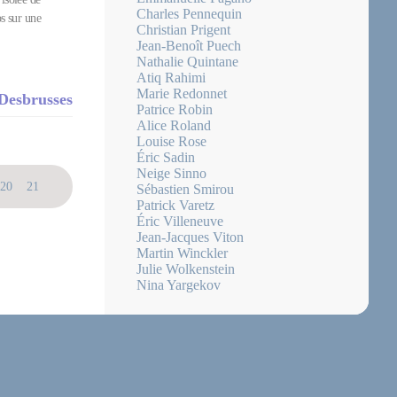
Charles Pennequin
os sur une
Christian Prigent
Jean-Benoît Puech
Nathalie Quintane
Atiq Rahimi
Marie Redonnet
 Desbrusses
Patrice Robin
Alice Roland
Louise Rose
Éric Sadin
Neige Sinno
20
21
22
23
24
25
26
27
28
29
30
31
32
33
34
Sébastien Smirou
Patrick Varetz
Éric Villeneuve
Jean-Jacques Viton
Martin Winckler
Julie Wolkenstein
Nina Yargekov