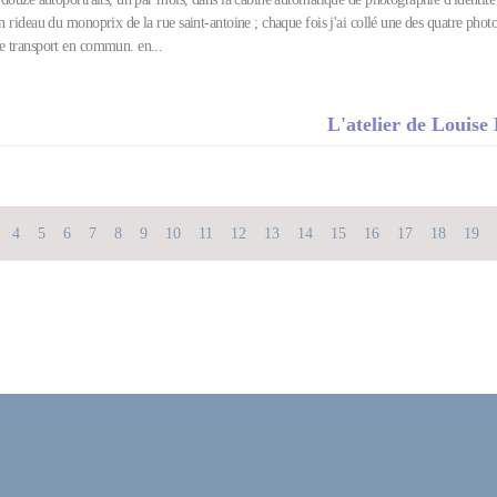
un rideau du monoprix de la rue saint-antoine ; chaque fois j'ai collé une des quatre phot
de transport en commun. en...
L'atelier de Louise
4
5
6
7
8
9
10
11
12
13
14
15
16
17
18
19