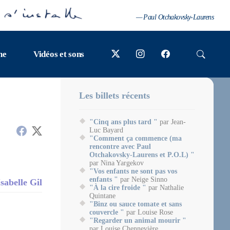
— Paul Otchakovsky-Laurens
ne
Vidéos et sons
Les billets récents
"Cinq ans plus tard "
par Jean-
Luc Bayard
"Comment ça commence (ma
rencontre avec Paul
Otchakovsky-Laurens et P.O.L) "
par Nina Yargekov
"Vos enfants ne sont pas vos
enfants "
par Neige Sinno
Isabelle Gil
"À la cire froide "
par Nathalie
Quintane
"Binz ou sauce tomate et sans
couvercle "
par Louise Rose
"Regarder un animal mourir "
par Louise Chennevière