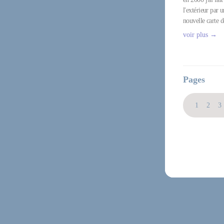
l'extérieur par 
nouvelle carte 
voir plus →
Pages
1
2
3