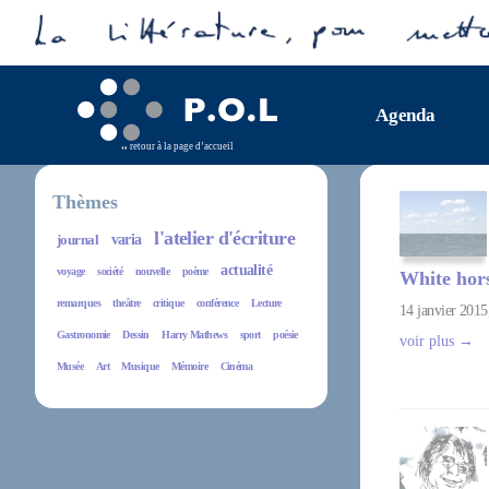
Agenda
retour à la page d’accueil
Thèmes
l'atelier d'écriture
journal
varia
actualité
voyage
société
nouvelle
poème
White hor
remarques
theâtre
critique
conférence
Lecture
14 janvier 201
Gastronomie
Dessin
Harry Mathews
sport
poésie
voir plus →
Musée
Art
Musique
Mémoire
Cinéma