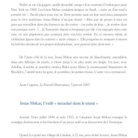
Perdre sa vie à la gagner, quelle absurdité, songe-t-il au moment d’embarquer pour
New York en 1949. Les frères Mekas voulaient émigrer en Israël, «
aider un État neuf à
prendre vie
». Pas de place pour eux en Terre promise mais on leur tend deux passeports
pour le rêve américain. Jonas Mekas n’est pas chaud. «
Rien que de penser à tous ces
gens qui travaillent dans des bureaux ou des usines – ces asiles de fous –, je sombre dans
une panique noire.
[…]
L’humanité, depuis si longtemps qu’elle s’est engagée dans cette
voie, ne sait simplement pas comment faire machine arrière. En ce moment même, la
civilisation figure dans la colonne « stade critique ». Elle progresse en rampant à travers
les brèches étroites de son propre industrialisme, sans pouvoir faire demi-tour.
»
De l’autre côté de la mer, Jonas Mekas sera ouvrier de blanchisserie, assembleur
dans une fabrique de jouets, à trimer jusqu’à ne plus sentir ses doigts. Un jour, avec
Adolfas, il achète sa première caméra Bolex pour filmer la communauté lituanienne de
Brooklyn, l’amitié entre les gens, le quotidien, les petites choses. L’autre vie a commencé.
Anne Crignon,
Le Nouvel Observateur
, 3 janvier 2005
Jonas Mekas, l’exilé « enraciné dans le néant »
Journal. Entre juillet 1944 et août 1955, le Lituanien Jonas Mekas consigne la
nostalgie douloureuse et les émotions d’un jeune exilé et sa découverte de l’Amérique.
Quand il a quitté son village de Lituanie, à 22 ans, pour éviter la mort, Jonas Mekas