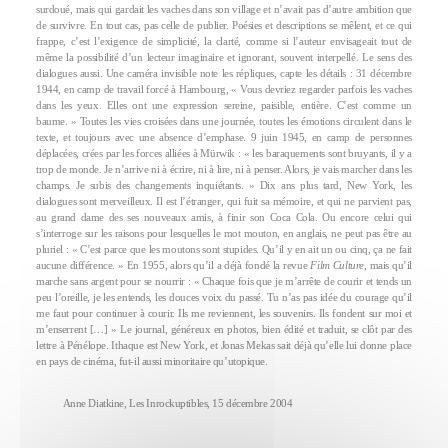
surdoué, mais qui gardait les vaches dans son village et n’avait pas d’autre ambition que
de survivre. En tout cas, pas celle de publier. Poésies et descriptions se mêlent, et ce qui
frappe, c’est l’exigence de simplicité, la clarté, comme si l’auteur envisageait tout de
même la possibilité d’un lecteur imaginaire et ignorant, souvent interpellé. Le sens des
dialogues aussi. Une caméra invisible note les répliques, capte les détails : 31 décembre
1944, en camp de travail forcé à Hambourg, « Vous devriez regarder parfois les vaches
dans les yeux. Elles ont une expression sereine, paisible, entière. C’est comme un
baume. » Toutes les vies croisées dans une journée, toutes les émotions circulent dans le
texte, et toujours avec une absence d’emphase. 9 juin 1945, en camp de personnes
déplacées, crées par les forces alliées à Mürwik : « les baraquements sont bruyants, il y a
trop de monde. Je n’arrive ni à écrire, ni à lire, ni à penser. Alors, je vais marcher dans les
champs. Je subis des changements inquiétants. » Dix ans plus tard, New York, les
dialogues sont merveilleux. Il est l’étranger, qui fuit sa mémoire, et qui ne parvient pas,
au grand dame des ses nouveaux amis, à finir son Coca Cola. Ou encore celui qui
s’interroge sur les raisons pour lesquelles le mot mouton, en anglais, ne peut pas être au
pluriel : « C’est parce que les moutons sont stupides. Qu’il y en ait un ou cinq, ça ne fait
aucune différence. » En 1955, alors qu’il a déjà fondé la revue
Film Culture
, mais qu’il
marche sans argent pour se nourrir : « Chaque fois que je m’arrête de courir et tends un
peu l’oreille, je les entends, les douces voix du passé. Tu n’as pas idée du courage qu’il
me faut pour continuer à courir. Ils me reviennent, les souvenirs. Ils fondent sur moi et
m’enserrent […] » Le journal, généreux en photos, bien édité et traduit, se clôt par des
lettre à Pénélope. Ithaque est New York, et Jonas Mekas sait déjà qu’elle lui donne place
en pays de cinéma, fut-il aussi minoritaire qu’utopique.
Anne Diatkine, Les Inrockuptibles, 15 décembre 2004