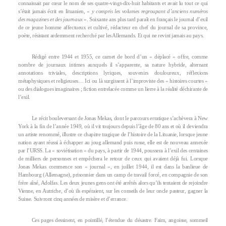
connaissait par cœur le nom de ses quatre-vingt-dix-huit habitants et avait lu tout ce qui
s’était jamais écrit en lituanien, «
y compris les volumes regroupant d’anciens numéros
des magazines et des journaux
». Soixante ans plus tard paraît en français le journal d’exil
de ce jeune homme affectueux et cultivé, rédacteur en chef du journal de sa province,
poète, résistant ardemment recherché par les Allemands. Et qui ne revint jamais au pays.
Rédigé entre 1944 et 1955, ce carnet de bord d’un « déplacé » offre, comme
nombre de journaux intimes auxquels il s’apparente, sa nature hybride, alternant
annotations triviales, descriptions lyriques, souvenirs douloureux, réflexions
métaphysiques et religieuses… Ici ou là surgissent à l’improviste des « histoires courtes »
ou des dialogues imaginaires ; fiction entrelacée comme un lierre à la réalité déchirante de
l’exil.
Le récit bouleversant de Jonas Mekas, dont le parcours erratique s’achèvera à New
York à la fin de l’année 1949, où il vit toujours depuis l’âge de 80 ans et où il deviendra
un artiste renommé, illustre ce chapitre tragique de l’histoire de la Lituanie, lorsque jeune
nation ayant réussi à échapper au joug allemand puis russe, elle est de nouveau annexée
par l’URSS. La « soviétisation » du pays, à partir de 1944, poussera à l’exil des centaines
de milliers de personnes et empêchera le retour de ceux qui avaient déjà fui. Lorsque
Jonas Mekas commence son « journal », en juillet 1944, il est dans la banlieue de
Hambourg (Allemagne), prisonnier dans un camp de travail forcé, en compagnie de son
frère aîné, Adolfas. Les deux jeunes gens ont été arrêtés alors qu’ils tentaient de rejoindre
Vienne, en Autriche, d’où ils espéraient, sur les conseils de leur oncle pasteur, gagner la
Suisse. Suivront cinq années de misère et d’errance.
Ces pages dessinent, en pointillé, l’étendue du désastre. Faim, angoisse, sommeil