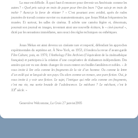
La mue est difficile. À quoi faut-il renoncer pour devenir un Américain comme les
autres ? «
Quel prix suis-je en train de payer pour être des leurs ? Que suis-je en train de
trahir ? Aurai-je la force de résister ?
» C’est pourtant avec avidité, après de rudes
journées de travail comme ouvrier ou manutentionnaire, que Jonas Mekas fréquentera les
musées. Et surtout, les salles de cinéma. Il achète une caméra légère et, désormais,
poursuit son journal en images, inventant ainsi une nouvelle écriture, le «
ciné-journal
»,
dicté par les sensations immédiates, sans souci des règles techniques ou esthétiques.
Jonas Mekas est ainsi devenu un cinéaste rare et respecté, défendant les approches
expérimentales du septième art. À New-York, en 1953, il fondera la revue d’avant-garde
Film Culture
, puis, en 1970, l’
Anthology Film Archives
(l’équivalent de la cinémathèque
française) et participera à la création d’une coopérative de réalisateurs indépendants. Des
années qui ont vu son destin changer de cours restent ces feuilles familières et nobles. «
Je
vous invite à lire cela comme les fragments de la vie d’un homme. Ou comme la lettre
d’un exilé qui se languit de son pays. Ou alors comme un roman, une pure fiction. Oui, je
vous invite à y voir une fiction. Le sujet, l’intrigue qui relie cela comme ces fragments,
c’est ma vie, ma sortie brutale de l’adolescence. Le méchant ? Le méchant, c’est le
e
XX
siècle.
»
Geneviève Welcomme,
La Croix
27 janvier2005