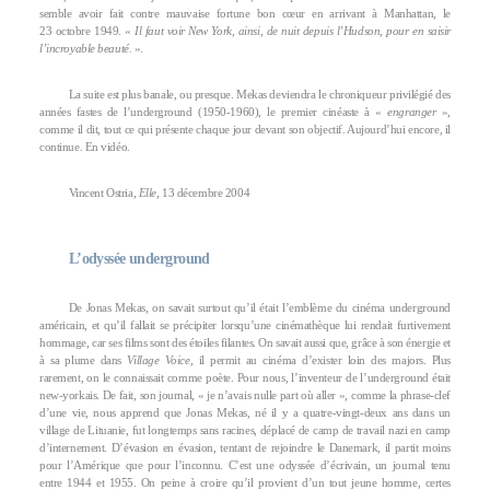
semble avoir fait contre mauvaise fortune bon cœur en arrivant à Manhattan, le
23 octobre 1949. «
Il faut voir New York, ainsi, de nuit depuis l’Hudson, pour en saisir
l’incroyable beauté.
».
La suite est plus banale, ou presque. Mekas deviendra le chroniqueur privilégié des
années fastes de l’underground (1950-1960), le premier cinéaste à «
engranger
»,
comme il dit, tout ce qui présente chaque jour devant son objectif. Aujourd’hui encore, il
continue. En vidéo.
Vincent Ostria,
Elle
, 13 décembre 2004
L’odyssée underground
De Jonas Mekas, on savait surtout qu’il était l’emblème du cinéma underground
américain, et qu’il fallait se précipiter lorsqu’une cinémathèque lui rendait furtivement
hommage, car ses films sont des étoiles filantes. On savait aussi que, grâce à son énergie et
à sa plume dans
Village Voice
, il permit au cinéma d’exister loin des majors. Plus
rarement, on le connaissait comme poète. Pour nous, l’inventeur de l’underground était
new-yorkais. De fait, son journal, « je n’avais nulle part où aller », comme la phrase-clef
d’une vie, nous apprend que Jonas Mekas, né il y a quatre-vingt-deux ans dans un
village de Lituanie, fut longtemps sans racines, déplacé de camp de travail nazi en camp
d’internement. D’évasion en évasion, tentant de rejoindre le Danemark, il partit moins
pour l’Amérique que pour l’inconnu. C’est une odyssée d’écrivain, un journal tenu
entre 1944 et 1955. On peine à croire qu’il provient d’un tout jeune homme, certes