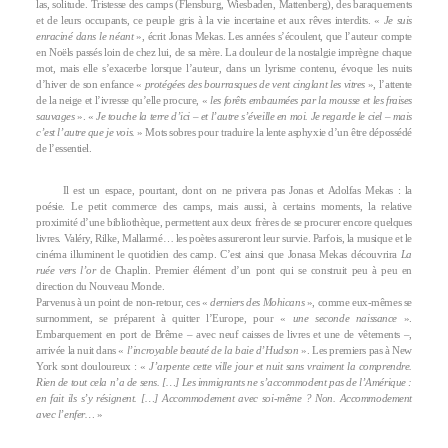
las, solitude. Tristesse des camps (Flensburg, Wiesbaden, Mattenberg), des baraquements
et de leurs occupants, ce peuple gris à la vie incertaine et aux rêves interdits. «
Je suis
enraciné dans le néant
», écrit Jonas Mekas. Les années s’écoulent, que l’auteur compte
en Noëls passés loin de chez lui, de sa mère. La douleur de la nostalgie imprègne chaque
mot, mais elle s’exacerbe lorsque l’auteur, dans un lyrisme contenu, évoque les nuits
d’hiver de son enfance «
protégées des bourrasques de vent cinglant les vitres
», l’attente
de la neige et l’ivresse qu’elle procure, «
les forêts embaumées par la mousse et les fraises
sauvages
». «
Je touche la terre d’ici – et l’autre s’éveille en moi. Je regarde le ciel – mais
c’est l’autre que je vois.
» Mots sobres pour traduire la lente asphyxie d’un être dépossédé
de l’essentiel.
Il est un espace, pourtant, dont on ne privera pas Jonas et Adolfas Mekas : la
poésie. Le petit commerce des camps, mais aussi, à certains moments, la relative
proximité d’une bibliothèque, permettent aux deux frères de se procurer encore quelques
livres. Valéry, Rilke, Mallarmé… les poètes assureront leur survie. Parfois, la musique et le
cinéma illuminent le quotidien des camp. C’est ainsi que Jonasa Mekas découvrira
La
ruée vers l’or
de Chaplin. Premier élément d’un pont qui se construit peu à peu en
direction du Nouveau Monde.
Parvenus à un point de non-retour, ces «
derniers des Mohicans
», comme eux-mêmes se
surnomment, se préparent à quitter l’Europe, pour «
une seconde naissance
».
Embarquement en port de Brême – avec neuf caisses de livres et une de vêtements –,
arrivée la nuit dans «
l’incroyable beauté de la baie d’Hudson
». Les premiers pas à New
York sont douloureux : «
J’arpente cette ville jour et nuit sans vraiment la comprendre.
Rien de tout cela n’a de sens. […] Les immigrants ne s’accommodent pas de l’Amérique :
en fait ils s’y résignent. […] Accommodement avec soi-même ? Non. Accommodement
avec l’enfer…
»