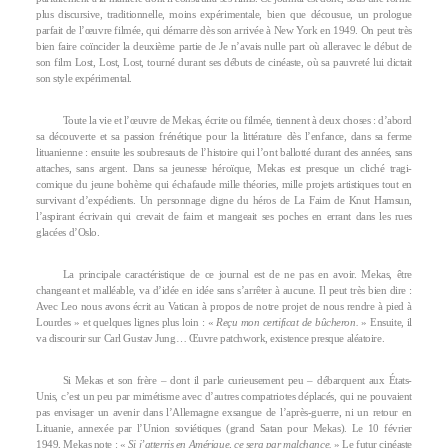
plus discursive, traditionnelle, moins expérimentale, bien que décousue, un prologue
parfait de l’œuvre filmée, qui démarre dès son arrivée à New York en 1949. On peut très
bien faire coïncider la deuxième partie de Je n’avais nulle part où alleravec le début de
son film Lost, Lost, Lost, tourné durant ses débuts de cinéaste, où sa pauvreté lui dictait
son style expérimental.
Toute la vie et l’œuvre de Mekas, écrite ou filmée, tiennent à deux choses : d’abord
sa découverte et sa passion frénétique pour la littérature dès l’enfance, dans sa ferme
lituanienne : ensuite les soubresauts de l’histoire qui l’ont ballotté durant des années, sans
attaches, sans argent. Dans sa jeunesse héroïque, Mekas est presque un cliché tragi-
comique du jeune bohème qui échafaude mille théories, mille projets artistiques tout en
survivant d’expédients. Un personnage digne du héros de La Faim de Knut Hamsun,
l’aspirant écrivain qui crevait de faim et mangeait ses poches en errant dans les rues
glacées d’Oslo.
La principale caractéristique de ce journal est de ne pas en avoir. Mekas, être
changeant et malléable, va d’idée en idée sans s’arrêter à aucune. Il peut très bien dire :
Avec Leo nous avons écrit au Vatican à propos de notre projet de nous rendre à pied à
Lourdes » et quelques lignes plus loin : «
Reçu mon certificat de bûcheron.
» Ensuite, il
va discourir sur Carl Gustav Jung… Œuvre patchwork, existence presque aléatoire.
Si Mekas et son frère – dont il parle curieusement peu – débarquent aux États-
Unis, c’est un peu par mimétisme avec d’autres compatriotes déplacés, qui ne pouvaient
pas envisager un avenir dans l’Allemagne exsangue de l’après-guerre, ni un retour en
Lituanie, annexée par l’Union soviétiques (grand Satan pour Mekas). Le 10 février
1949, Mekas note : «
Si j’atterris en Amérique, ce sera par malchance.
» Le futur cinéaste