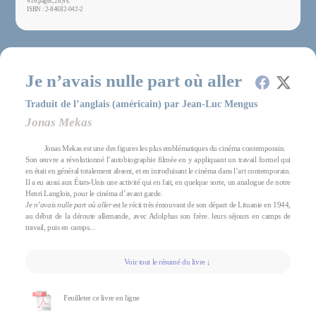
416 pages, 28,4 €
ISBN : 2-84682-042-2
Je n’avais nulle part où aller
Traduit de l’anglais (américain) par Jean-Luc Mengus
Jonas Mekas
Jonas Mekas est une des figures les plus emblématiques du cinéma contemporain.
Son œuvre a révolutionné l’autobiographie filmée en y appliquant un travail formel qui
en était en général totalement absent, et en introduisant le cinéma dans l’art contemporain.
Il a eu aussi aux États-Unis une activité qui en fait, en quelque sorte, un analogue de notre
Henri Langlois, pour le cinéma d’avant garde.
Je n’avais nulle part où aller
est le récit très émouvant de son départ de Lituanie en 1944,
au début de la déroute allemande, avec Adolphas son frère. leurs séjours en camps de
travail, puis en camps...
Voir tout le résumé du livre ↓
Feuilleter ce livre en ligne