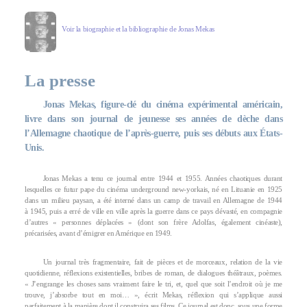
Voir la biographie et la bibliographie de Jonas Mekas
La presse
Jonas Mekas, figure-clé du cinéma expérimental américain,
livre dans son journal de jeunesse ses années de dèche dans
l’Allemagne chaotique de l’après-guerre, puis ses débuts aux États-
Unis.
Jonas Mekas a tenu ce journal entre 1944 et 1955. Années chaotiques durant
lesquelles ce futur pape du cinéma underground new-yorkais, né en Lituanie en 1925
dans un milieu paysan, a été interné dans un camp de travail en Allemagne de 1944
à 1945, puis a erré de ville en ville après la guerre dans ce pays dévasté, en compagnie
d’autres « personnes déplacées » (dont son frère Adolfas, également cinéaste),
précarisées, avant d’émigrer en Amérique en 1949.
Un journal très fragmentaire, fait de pièces et de morceaux, relation de la vie
quotidienne, réflexions existentielles, bribes de roman, de dialogues théâtraux, poèmes.
« J’engrange les choses sans vraiment faire le tri, et, quel que soit l’endroit où je me
trouve, j’absorbe tout en moi… », écrit Mekas, réflexion qui s’applique aussi
parfaitement à la manière dont il construira ses films. Ce journal est donc, sous une forme