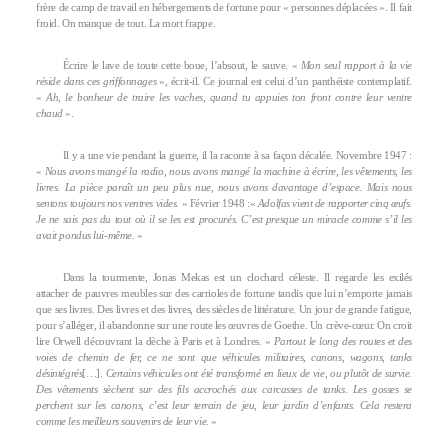
frère de camp de travail en hébergements de fortune pour « personnes déplacées ». Il fait
froid. On manque de tout. La mort frappe.
Écrire le lave de toute cette boue, l’absout, le sauve. «
Mon seul rapport à la vie
réside dans ces griffonnages
», écrit-il. Ce journal est celui d’un panthéiste contemplatif.
«
Ah, le bonheur de traire les vaches, quand tu appuies ton front contre leur ventre
chaud
».
Il y a une vie pendant la guerre, il la raconte à sa façon décalée. Novembre 1947 :
«
Nous avons mangé la radio, nous avons mangé la machine à écrire, les vêtements, les
livres. La pièce paraît un peu plus nue, nous avons davantage d’espace. Mais nous
sentons toujours nos ventres vides.
» Février 1948 :«
Adolfas vient de rapporter cinq œufs.
Je ne sais pas du tout où il se les est procurés. C’est presque un miracle comme s’il les
avait pondus lui-même.
»
Dans la tourmente, Jonas Mekas est un clochard céleste. Il regarde les exilés
attacher de pauvres meubles sur des carrioles de fortune tandis que lui n’emporte jamais
que ses livres. Des livres et des livres, des siècles de littérature. Un jour de grande fatigue,
pour s’alléger, il abandonne sur une route les œuvres de Goethe. Un crève-cœur. On croit
lire Orwell découvrant la dèche à Paris et à Londres. «
Partout le long des routes et des
voies de chemin de fer, ce ne sont que véhicules militaires, canons, wagons, tanks
désintégrés
[…].
Certains véhicules ont été transformé en lieux de vie, ou plutôt de survie.
Des vêtements sèchent sur des fils accrochés aux carcasses de tanks. Les gosses se
perchent sur les canons, c’est leur terrain de jeu, leur jardin d’enfants. Cela restera
comme les meilleurs souvenirs de leur vie.
»