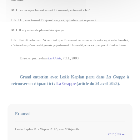
une table.
MD
: Je crois que fou est le mot. Comment peut-on être là ?
LK
: Oui, exactement. Et quand on y est, qu’est-ce qui se passe ?
MD
: Il n’y a rien de plus asilaire que ça.
LK
: Oui. Absolument. Si ce n’est que l’usine est recouverte de cette espèce de banalité,
c’est-à-dire qu’on ne dit jamais ça justement. On ne dit jamais à quel point c’est extrême.
Entretien publié dans
Les Outils
, P.O.L, 2003.
Grand entretien avec Leslie Kaplan paru dans
La Grappe
à
retrouver en cliquant ici :
La Grappe
(article du 24 avril 2023).
Et aussi
Leslie Kaplan Prix Wepler 2012 pour
Millefeuille
voir plus →