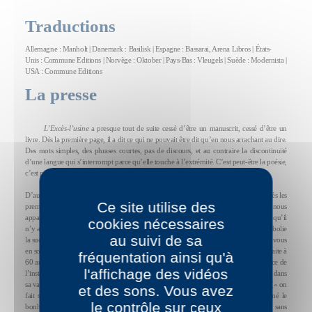
Traductions
Allemagne : Manholt | Danemark : Basilisk | Espagne : Bassarai, Arena Libros | États-
Unis : Commune Editions | Norvège : Oktober | Pays-Bas : Vleugels | Suède : Modernista |
USA : Commune Editions
La presse
L’Excès-l’usine
a presque tout de suite cessé d’être un manuscrit, cessé d’être un
livre. Dès la première page, il a dit ce qui ne pouvait être dit qu’en nous arrachant au dire.
Des mots simples, des phrases courtes, pas de discours, et au contraire la discontinuité
d’une langue qui s’interrompt parce qu’elle touche à l’extrémité. C’est peut-être la poésie,
c’est peut-être plus que la poésie.
D’autres livres remarquables, ont décrit le travail de l’usine et à l’usine. Mais, ici et dès les
Ce site utilise des
premiers mots, nous comprenons que, si en travaillant, nous entrons dans l’usine, nous
appartiendrons désormais à l’immensité de l’univers (« la grande usine univers »), qu’il
cookies nécessaires
n’y aura jamais plus d’autre monde, qu’il n’y en a jamais eu d’autre : fini le temps, abolie
au suivi de sa
la succession, « les choses existent ensemble, simultanées ». Il n’y a plus de dehors – vous
en sortez ? Vous n’en sortez pas. Nuit, jour, c’est sans différence, et, sachez-le, la retraite à
fréquentation ainsi qu'à
60 ans, la mort à 70 ans ne vous libéreront pas. Le long temps, comme la fulgurance de
l'affichage des vidéos
l’instantané se perdent l’un et l’autre. C’est la « structure » de l’être, de l’être jusque dans
sa vacance. C’est peut-être l’il y a. Oui, sachez-le, quoi que vous fassiez, vous faites (« on
et des sons. Vous avez
fait sans arrêt »). C’est l’incessant : l’éternité qui a une fois pour toutes supprimé le
le contrôle sur ceux
bonheur de la fin. Vous êtes les misérables dieux condamnés à une immortalité sans