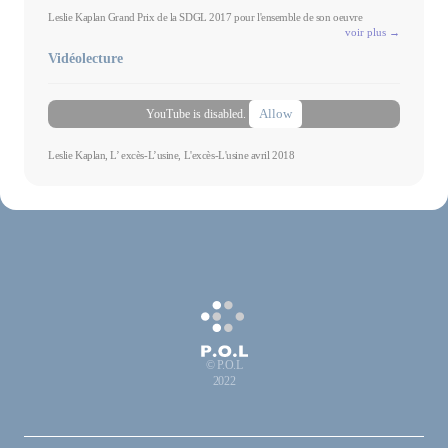
Leslie Kaplan Grand Prix de la SDGL 2017 pour l'ensemble de son oeuvre
voir plus →
Vidéolecture
Allow
YouTube is disabled.
Leslie Kaplan, L’ excès-L’usine, L'excès-L'usine avril 2018
© P.O.L
2022