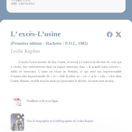
112 pages, 12,15 €
ISBN : 2-86744-078-5
L’ excès-L’usine
(Première édition : Hachette / P.O.L, 1982)
Leslie Kaplan
L’excès-l’usine
montre de face l’usine, le travail à l’usine et le devenir de ceux qui
y vivent, leur enfermement dans cet espace immense, dans « la grande usine univers »,
infini en morceaux. L’usine est vécue au féminin, ce qui rend son impersonnalité
d’autant plus impersonnelle (le « je » cède la place au « on ») et le « cela » vécu dans
l’usine dépasse, excède tous les mots qui pourraient le décrire, ces mots sont en trop.
Feuilleter ce livre en ligne
Voir la biographie et la bibliographie de Leslie Kaplan