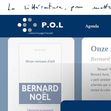
Agenda
retour à la page d’accueil
Onze 
Bernard
Bernard No
Bernard Ascal, 
a parlé pendant 
achevées que sur
mental de celui 
Télécharger la couverture