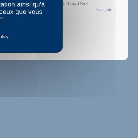
ation ainsi qu'à
La mort de Bernard Noël
voir plus →
r ceux que vous
r"
olicy