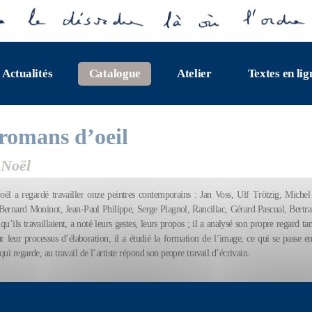
Actualités
Catalogue
Atelier
Textes en lig
romans d’oeil
 Noël
ël a regardé travailler onze peintres contemporains : Jan Voss, Ulf Trötzig, Michel 
Bernard Moninot, Jean-Paul Philippe, Serge Plagnol, Rancillac, Gérard Pascual, Bertran
qu’ils travaillaient, a noté leurs gestes, leurs propos ; il a analysé son propre regard ta
 leur processus d’élaboration, il a étudié la formation de l’image, ce qui se passe ent
qui regarde, au travail de l’artiste répond son propre travail d’écrivain.