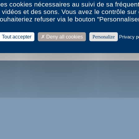
 des cookies nécessaires au suivi de sa fréquent
leter ce livre en ligne
s vidéos et des sons. Vous avez le contrôle su
ouhaiteriez refuser via le bouton "Personnalise
la biographie et la bibliographie de Bernard Noël
Tout accepter
Deny all cookies
Personalize
Privacy p