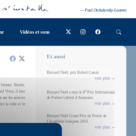
— Paul Otchakovsky-Laurens
ne
Vidéos et sons
Et aussi
Bernard Noël, prix Robert Ganzo
voir plus →
Steiner, Rustin,
e
d Vivin, il leur
Bernard Noël a reçu le 8
Prix International
de Poésie Gabriel d'Annunzio
nt sur les œuvres
voir plus →
re la toile et le
Bernard Noël Grand Prix de Poésie de
l'Académie française 2016
voir plus →