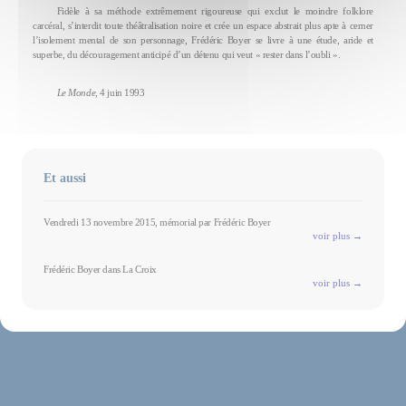
Fidèle à sa méthode extrêmement rigoureuse qui exclut le moindre folklore
carcéral, s’interdit toute théâtralisation noire et crée un espace abstrait plus apte à cerner
l’isolement mental de son personnage, Frédéric Boyer se livre à une étude, aride et
superbe, du découragement anticipé d’un détenu qui veut « rester dans l’oubli ».
Le Monde
, 4 juin 1993
Et aussi
Vendredi 13 novembre 2015, mémorial par Frédéric Boyer
voir plus →
Frédéric Boyer dans La Croix
voir plus →