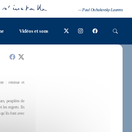
— Paul Otchakovsky-Laurens
ne
Vidéos et sons
te : retenue et
ues, peuplées de
 les regrets. Ils
 qu’ils font avec