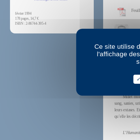
Feuil
février 1994
178 pages, 14,7 €
ISBN : 2-86744-395-4
Voir 
Ce site utilise
l'affichage de
Tradu
s
Russie : Champ
La pr
Millet mon
sang, sanies, ur
leurs extases. E
qu’elle les décri
L’Humani