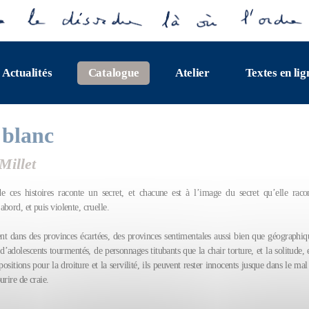
Actualités
Catalogue
Atelier
Textes en lig
blanc
Millet
 ces histoires raconte un secret, et chacune est à l’image du secret qu’elle racon
bord, et puis violente, cruelle.
ent dans des provinces écartées, des provinces sentimentales aussi bien que géographiq
’adolescents tourmentés, de personnages titubants que la chair torture, et la solitude, et
positions pour la droiture et la servilité, ils peuvent rester innocents jusque dans le mal
urire de craie.