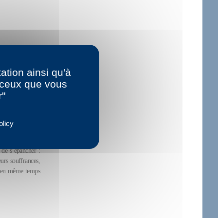
ation ainsi qu'à
r ceux que vous
r"
olicy
 de s’épancher :
eurs souffrances,
nt, en même temps