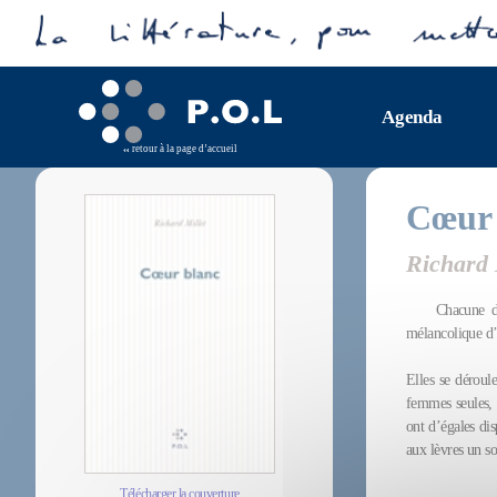
Agenda
retour à la page d’accueil
Cœur 
Richard 
Chacune de
mélancolique d’a
Elles se déroul
femmes seules, d
ont d’égales dis
aux lèvres un so
Télécharger la couverture