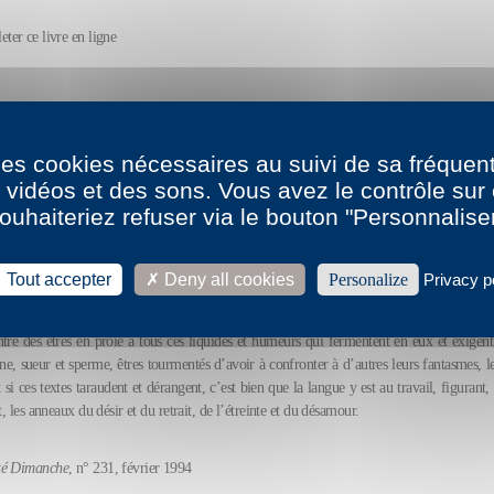
leter ce livre en ligne
la biographie et la bibliographie de Richard Millet
 des cookies nécessaires au suivi de sa fréquent
s vidéos et des sons. Vous avez le contrôle su
ctions
ouhaiteriez refuser via le bouton "Personnalise
s Elysées
Tout accepter
Deny all cookies
Personalize
Privacy p
esse
tre des êtres en proie à tous ces liquides et humeurs qui fermentent en eux et exigent
ine, sueur et sperme, êtres tourmentés d’avoir à confronter à d’autres leurs fantasmes, l
t si ces textes taraudent et dérangent, c’est bien que la langue y est au travail, figura
t, les anneaux du désir et du retrait, de l’étreinte et du désamour.
té Dimanche
, n° 231, février 1994