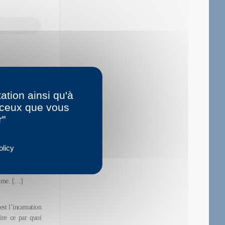
ation ainsi qu'à
r ceux que vous
r"
olicy
 figure aimable,
té, sa finitude,
ffirme, comme le
omme. […]
est l’incarnation
dire ce par quoi