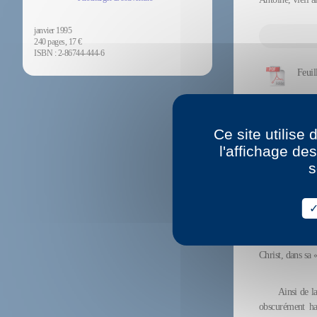
janvier 1995
240 pages, 17 €
ISBN : 2-86744-444-6
Feuil
Voir 
Ce site utilise
l'affichage de
s
La pr
L’amour, c
caressante, dou
sa déchéance mê
Christ, dans sa
Ainsi de la
obscurément hab