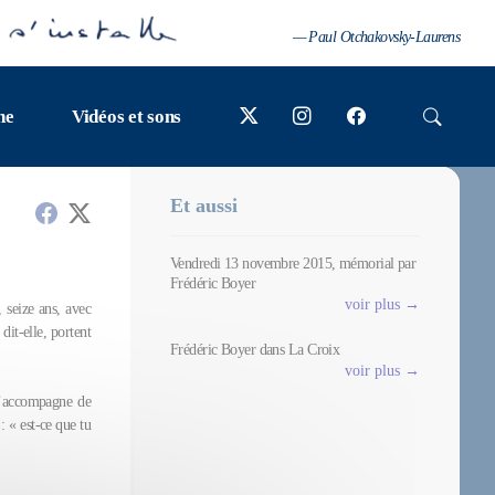
— Paul Otchakovsky-Laurens
ne
Vidéos et sons
Et aussi
Vendredi 13 novembre 2015, mémorial par
Frédéric Boyer
voir plus →
 seize ans, avec
dit-elle, portent
Frédéric Boyer dans La Croix
voir plus →
 l’accompagne de
: « est-ce que tu