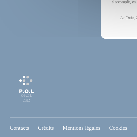
s’accomplit, en
La Croix
, 
© P.O.L
2022
Contacts
Crédits
Mentions légales
Cookies