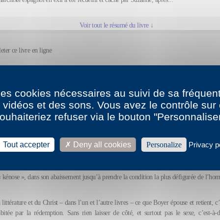
Voir tout le résumé du livre ↓
leter ce livre en ligne
la biographie et la bibliographie de Frédéric Boyer
 des cookies nécessaires au suivi de sa fréquent
s vidéos et des sons. Vous avez le contrôle su
ouhaiteriez refuser via le bouton "Personnalise
esse
Tout accepter
Deny all cookies
Personalize
Privacy p
omme la personne de Jésus telle que l’envisage Boyer, n’est pas à proprement dire une
cereuse. L’amour n’existe que dans l’épaisseur de l’humain, avec sa pesanteur, son opaci
me. Si l’amour est un héros, c’est un héros bafoué. En d’autres termes, l’amour s’a
 « kénose », dans son abaissement jusqu’à prendre la condition la plus défigurée de l’h
 littérature et du Christ – dans l’un et l’autre livres – ce que Boyer épouse et retient, c’
itée par la rédemption. Sans rien laisser de côté, et surtout pas le sexe, c’est-à-