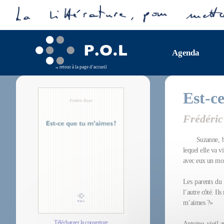
Agenda
retour à la page d’accueil
Est-c
Frédéric
Suzanne, b
lequel elle va v
avec eux un mon
Les parents du 
l’autre côté. Il
m’aimes ?»
Télécharger la couverture
Antoine, vieil a