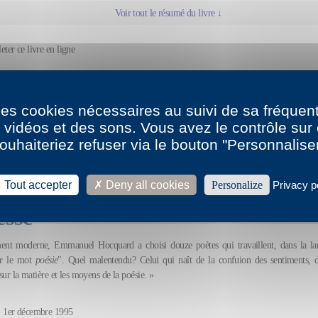
Voir tout le résumé du livre ↓
leter ce livre en ligne
la biographie et la bibliographie de Emmanuel Hocquard
 des cookies nécessaires au suivi de sa fréquent
s vidéos et des sons. Vous avez le contrôle su
ouhaiteriez refuser via le bouton "Personnalise
ctions
Tout accepter
Deny all cookies
Personalize
Privacy p
esse
ent moderne, Emmanuel Hocquard a choisi douze poètes qui travaillent, dans la lan
ur le mot
poésie
". Quel malentendu? Celui qui naît de la confuion des sentiments, d
 sur la matière et les moyens de la poésie. »
, 1er décembre 1995