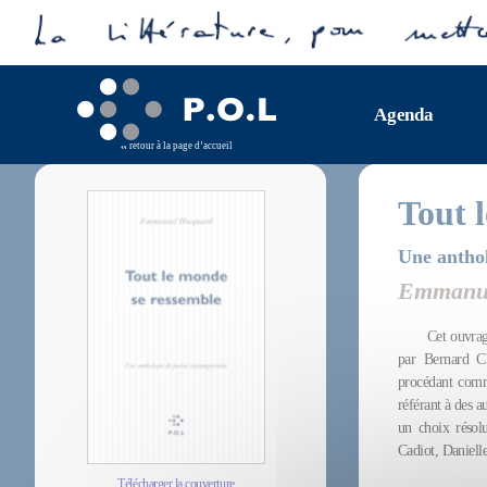
Agenda
retour à la page d’accueil
Tout 
Une anthol
Emmanue
Cet ouvrag
par Bernard Ch
procédant comm
référant à des 
un choix résol
Cadiot, Daniell
Télécharger la couverture