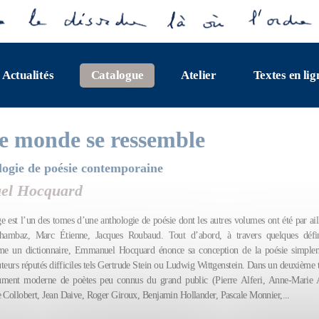
Actualités
Catalogue
Atelier
Textes en lig
le monde se ressemble
ogie de poésie contemporaine
l Hocquard
e est l’un des tomes d’une anthologie de poésie dont les autres volumes ont été par ail
ambaz, Marc Étienne, Jacques Roubaud. Tout d’abord, à travers quelques défini
e un dictionnaire, Emmanuel Hocquard énonce sa conception de la poésie simplem
auteurs réputés difficiles tels Gertrude Stein ou Ludwig Wittgenstein. Dans un deuxième 
ument moderne de poètes peu connus du grand public (Pierre Alferi, Anne-Marie A
e Collobert, Jean Daive, Roger Giroux, Benjamin Hollander, Pascale Monnier,...