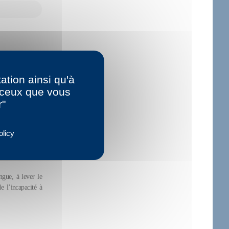
ation ainsi qu'à
r ceux que vous
r"
olicy
gue, à lever le
e l’incapacité à