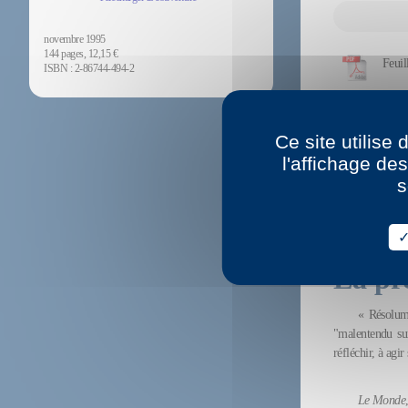
novembre 1995
144 pages, 12,15 €
Feuil
ISBN : 2-86744-494-2
Voir 
Ce site utilise
l'affichage de
s
Tradu
Russie : OGI
La pr
« Résolum
"malentendu s
réfléchir, à agir
Le Monde