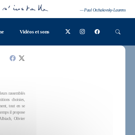
— Paul Otchakovsky-Laurens
ne
Vidéos et sons
leurs rassemblés
tions choisies,
ent, tout en se
temps il propose
lbiach, Olivier