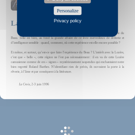
Voir la biographie et la bibliographie de Renaud Camus
Personalize
Privacy policy
La presse
En Lozère, l’âme a encore ses chances et, avec elle, une expérience possible du
Beau. Telle est bien, au fond la grande affaire de ce livre merveilleux de drôlerie et
d’intelligence sensible : quand, comment, où cette expérience est-elle encore possible ?
Et même, et surtout, qu’est-ce que faire l’expérience du Beau ? L’intérêt avec la Lozère,
c’est que « belle », cette région ne l’est pas nécessairement : il en va de cette Lozère
camusienne comme de ces « signes » mystérieusement suspendus qui enchantaient notre
bien regretté Roland Barthes. N’identifiant rien de précis, ils ouvraient la porte à la
rêverie, à l’âme et par conséquent à la littérature.
La Croix
, 2-3 juin 1996