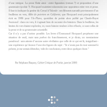
d’une intrigue. La prose flotte ainsi : entre figuration (roman ?) et proposition d’une
grammaire (poésie ?). Hocquard maintient néanmoins une opposition entre vers et prose.
Il faut ici indiquer la genèse du
Consul d’Islande
: ses éléments narratifs proviennent d’un
feuilleton en vers,
Allée de poivriers en Californie
, que Hocquard avait principalement
écrit en 1986 pour l’
In-Plano,
quotidien de poésie alors publié par Claude-Royet
Journoud : dans ces vers, il s’agissait bien de raconter des histoires. Dans le feuilleton, les
limites du vers étaient explorées, ici, toute histoire tendent à être effacée, ce sont celles de
la prose et de sa grrammaire actantielle.
Car il n’y a pas d’action possible. Les livres d’Emmanuel Hocquard perpétuent une
situation de seuil, mais sans
pathos
du franchissement, et je dirais, un messianisme
paradoxal : sans attente d’aucune autre révélation que celle de ce qui est là, insignifiant -
une expérience qu’énonce l’une des figures du sujet : "Je n’avais pas du tout sommeil à
présent, je me sentais détendue, vide de conclusions, entre deux quelque chose."
Par Stéphane Baquey,
Cahier Critique de Poésie
, janvier 2000