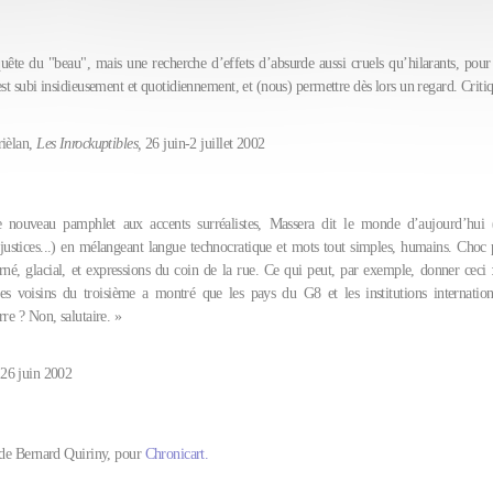
uête du "beau", mais une recherche d’effets d’absurde aussi cruels qu’hilarants, pou
est subi insidieusement et quotidiennement, et (nous) permettre dès lors un regard. Criti
ièlan,
Les Inrockuptibles,
26 juin-2 juillet 2002
 nouveau pamphlet aux accents surréalistes, Massera dit le monde d’aujourd’hui (
justices...) en mélangeant langue technocratique et mots tout simples, humains. Choc
rné, glacial, et expressions du coin de la rue. Ce qui peut, par exemple, donner ceci
les voisins du troisième a montré que les pays du G8 et les institutions internation
rre ? Non, salutaire. »
26 juin 2002
 de Bernard Quiriny, pour
Chronicart.