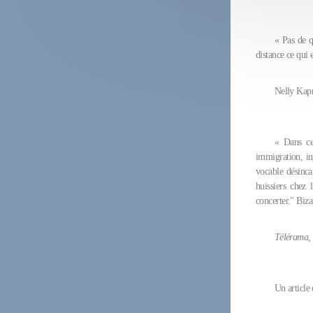
« Pas de q
distance ce qui 
Nelly Kapr
« Dans ce
immigration, in
vocable désinca
huissiers chez 
concerter." Biza
Télérama,
Un article