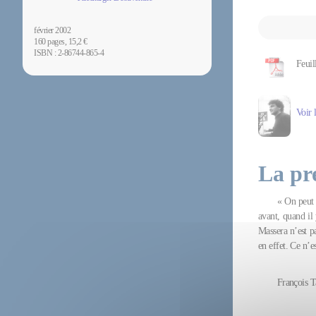
février 2002
160 pages, 15,2 €
ISBN : 2-86744-865-4
Feuil
Voir 
La pr
« On peut 
avant, quand il 
Massera n’est pa
en effet. Ce n’es
François T