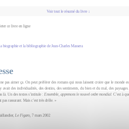
Voir tout le résumé du livre ↓
leter ce livre en ligne
la biographie et la bibliographie de Jean-Charles Massera
esse
ne pas aimer ça. On peut préférer des romans qui nous laissent croire que le monde 
y avait des individualités, des destins, des sentiments, du bien et du mal, des paysages
s là. Un des textes s’intitule :
Ensemble, apprenons le nouvel ordre mondial.
C’est à quo
t pas rassurant. Mais c’est très drôle. »
aillandier,
Le Figaro,
7 mars 2002