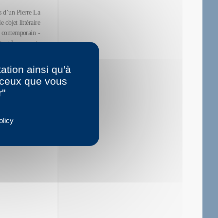
s d’un Pierre La
 objet littéraire
rt contemporain -
ant les rapports
e critique aussi
ation ainsi qu'à
r ceux que vous
r"
olicy