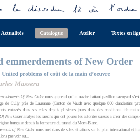
Actualités
Catalogue
Atelier
Textes en lig
d emmerdements of New Order
 United problems of coût de la main d’oeuvre
arles Massera
merdements Of New Order
nous apprend qu’un navire battant pavillon savoyard s’est
lage de Cully près de Lausanne (Canton de Vaud) avec quelque 800 clandestins tyr
nts entassés dans ses cales depuis plusieurs jours dans des conditions inhumain
Of New Order
analyse les raisons qui ont poussé les autorités suisses à créer des camps
origine française depuis la fermeture du tunnel du Mont-Blanc.
ements of New Order
nous met dans de sales situations sur le plan international et hu
lons pas voir ou...