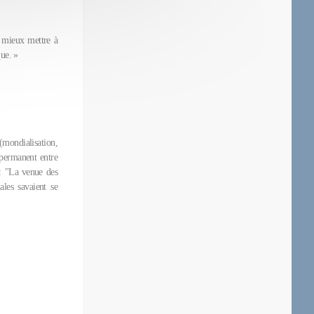
r mieux mettre à
que. »
mondialisation,
 permanent entre
 : "La venue des
ales savaient se