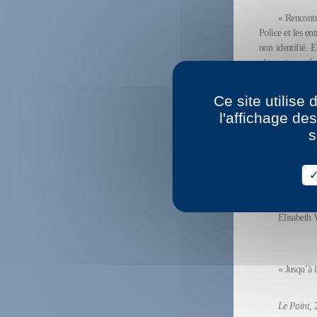
« Rencontr
Police et les en
non identifié. E
n’en est pas sû
profanes au pol
puissante et san
Ce site utilise
l'affichage de
Sylvain B
s
« Un texte
Elisabeth 
« Jusqu’à l
Le Point,
2