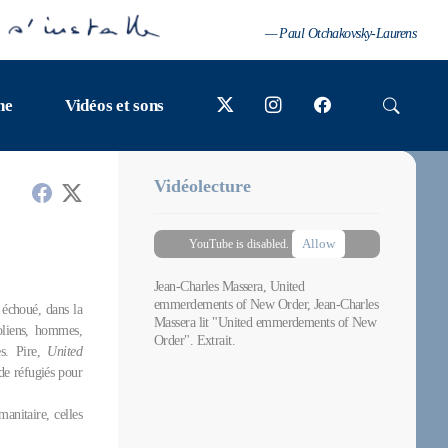
— Paul Otchakovsky-Laurens
ne
Vidéos et sons
Vidéolecture
Allow
YouTube is disabled.
Jean-Charles Massera, United
emmerdements of New Order, Jean-Charles
 échoué, dans la
Massera lit "United emmerdements of New
oliens, hommes,
Order". Extrait.
es. Pire,
United
 de réfugiés pour
manitaire, celles