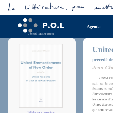
Agenda
retour à la page d’accueil
Unite
précédé de
Jean-Ch
United Em
nuit, sur la p
femmes et enfa
Emmerdements 
les touristes d’
United Emmerd
que nous ne vou
Télécharger la couverture