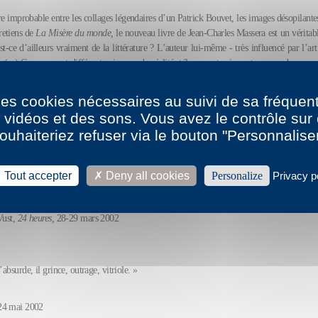
e improbable entre les collages légendaires d’un Patrick Bouvet, les images désopilante
tretiens de
La Misère du monde,
le nouveau livre de Jean-Charles Massera est un véritable
st-ce d’ailleurs vraiment de la littérature ? L’auteur lui-même - très influencé par l’a
r. (...) Compressant différents niveaux de réalité, télescopant micro et macro, document
itique et à l’économique, Massera produit en quelques pages de fiction une analys
s doute plus subversive que celles des meilleurs sociologues. »
 des cookies nécessaires au suivi de sa fréquent
s vidéos et des sons. Vous avez le contrôle su
ourmeau,
Les Inrockuptibles,
19 mars 2002
ouhaiteriez refuser via le bouton "Personnalise
Tout accepter
Deny all cookies
Personalize
Privacy p
 subversif qui concilie engagement politique et invention poétique. »
Vust,
24 heures,
28-29 mars 2002
’absurde, il grince, outrage, vitriole. »
4 mai 2002