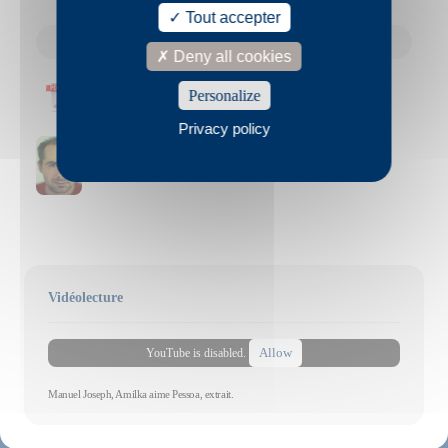
Tout accepter
Voir tout le résumé du livre ↓
Deny all cookies
Feuilleter ce livre en ligne
Personalize
Privacy policy
Voir la biographie et la bibliographie de Manuel Joseph
Vidéolecture
Allow
YouTube is disabled.
Manuel Joseph, Amilka aime Pessoa, extrait.