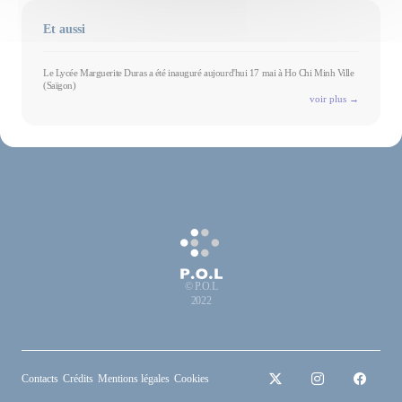
Et aussi
Le Lycée Marguerite Duras a été inauguré aujourd'hui 17 mai à Ho Chi Minh Ville
(Saïgon)
voir plus →
© P.O.L
2022
Contacts
Crédits
Mentions légales
Cookies