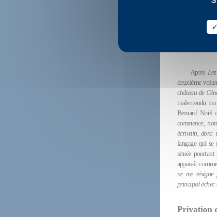
Cyril Ant
Bernard
Après
Les
deuxième volu
château de Cèn
malentendu mult
Bernard Noël c
commence, non 
écrivain, donc 
langage qui se 
située pourtant
apparaît comme 
ne me résigne 
principal échec 
Privation 