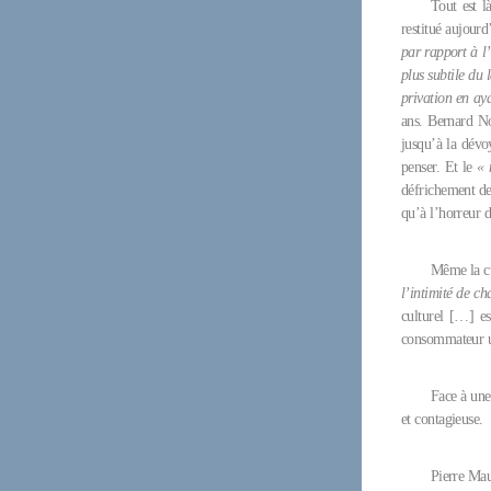
Tout est l
restitué aujourd
par rapport à l’
plus subtile du 
privation en ay
ans. Bernard Noë
jusqu’à la dévo
penser. Et le
« 
défrichement de 
qu’à l’horreur d
Même la cul
l’intimité de c
culturel […] e
consommateur un
Face à une
et contagieuse.
Pierre Ma