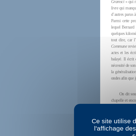
Gramsci
« qui n
livre qui manqu
d’autres parus à
Parmi cette pr
lequel Bernard 
quelques kilomèt
tout dire, car l
Commune
revie
actes et les éc
balayé. Il écri
nécessité de so
la généralisatio
ondes afin que j
On dit souv
chapelle et enco
langue étrangè
Philippe Anes,
grille de lectu
Ce site utilise
peut les délivrer
l'affichage de
s