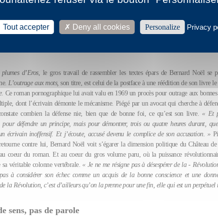
on,
Cahier critique de Poésie
, 2012
Tout accepter
Deny all cookies
Personalize
Privacy p
 Noël, le sens plutôt que la « sensure »
 plumes d’Eros
, le gros travail de rassembler les textes épars de Bernard Noël se 
me.
L’outrage aux mots,
son titre, est celui de la postface à une réédition de son livre l
e
. Ce roman pornographique lui avait valu en 1969 un procès pour outrage aux bonne
iple, dont l’écrivain démonte le mécanisme. Piégé par un avocat qui cherche à défen
onstate combien la défense nie, bien que de bonne foi, ce qu’est son livre.
« Et 
pour défendre un principe, mais pour démontrer, trois ou quatre heures durant, que
un écrivain inoffensif. Et j’écoute, accusé devenu le complice de son accusation. »
Pi
retourne contre lui, Bernard Noël voit s’égarer la dimension politique du Château de
 au coeur du roman. Et au coeur du gros volume paru, où la puissance révolutionna
sa véritable colonne vertébrale.
« Je ne me résigne pas à désespérer de la - Révolution
pas à considérer son échec comme un acquis de la bonne conscience et une donnée
de la Révolution, c’est d’ailleurs qu’on la prenne pour une fin, elle qui est un perpétue
de sens, pas de parole