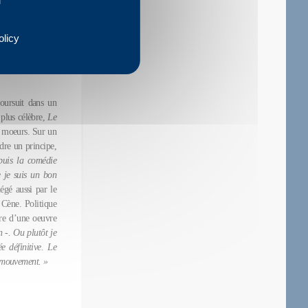
olicy
poursuit dans un
e plus célèbre,
Le
s moeurs. Sur un
dre un principe,
puis la comédie
 je suis un bon
égé aussi par le
 Cène. Politique
ire d’une oeuvre
 -. Ou plutôt je
 définitive. Le
l mouvement. »