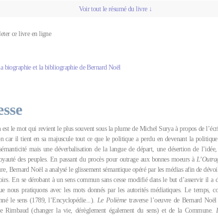
Voir tout le résumé du livre ↓
leter ce livre en ligne
la biographie et la bibliographie de Bernard Noël
esse
 est le mot qui revient le plus souvent sous la plume de Michel Surya à propos de l’écr
 car il tient en sa majuscule tout ce que le politique a perdu en devenant la politique
émanticité mais une déverbalisation de la langue de départ, une désertion de l’idée,
 royauté des peuples. En passant du procès pour outrage aux bonnes moeurs à
L’Outra
re, Bernard Noël a analysé le glissement sémantique opéré par les médias afin de dévoi
irs. En se dérobant à un sens commun sans cesse modifié dans le but d’asservir il a d
ue nous pratiquons avec les mots donnés par les autorités médiatiques. Le temps, c
nné le sens (1789, l’Encyclopédie...).
Le Polième
traverse l’oeuvre de Bernard Noël 
de Rimbaud (changer la vie, dérèglement également du sens) et de la Commune.