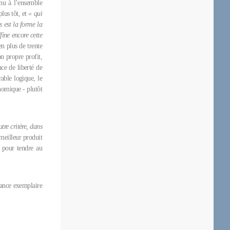
enu à l’ensemble
plus tôt, et
« qui
s est la forme la
fine encore cette
en plus de trente
on propre profit,
ce de liberté de
able logique, le
onomique - plutôt
utre critère, dans
 meilleur produit
 pour tendre au
tance exemplaire