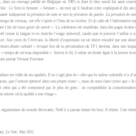
à, dans un ouvrage publié en Belgique en 1985 et dont le titre aurait lui aussi conv
’hui :
Le Sens la Sensure
.
« Sensure »
, un mot qu’il faudrait créer, expliquait-il dix ans 
autre indiquerait la privation de sens et non la privation de parole. La privation de sen
lavage de cerveau, car elle s’opère à l’insu de sa victime. Et le culte de l’information raf
ant l’air de nous gaver de savoir »
. La cohérence est manifeste, dans des pages écrites 
l creuse la langue et en cherche l’usage subversif, tandis que le pouvoir l’utilise à s
yer. Aux yeux de l’écrivain, la liberté d’expression est un leurre encadré par une absen
mieux-disant culturel »
évoqué lors de la privatisation de TF1 devient, dans une impar
« temps de cerveau disponible ». Suivez le fil, il mène en droite ligne à la terreur éc
ont parlait Viviane Forrester.
ture est vidée de ses qualités. Il ne s’agit plus de
« dire que la valeur culturelle n’a d’a
hacun, que l’amour éprouvé dans son propre coeur »
, mais de nous faire croire que « le
st celui qui a été consommé par le plus de gens : on comptabilise la consommation
 miroir où la qualité a son visage ».
 organisation du monde décevante, Noël n’a jamais baissé les bras. Il résiste. Une résis
ury,
Le Soir
, Mai 2011