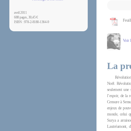
avril 2011
688 pages, 30,45 €
Feuil
ISBN : 978-2-8180-1364-9
Voir 
La pr
Révolution
Noël. Révolution
seulement une s
l’espoir, de la
Censure à Sensu
enjeux de pouvo
monde, celui q
Surya a arraiso
Lautréamont, 