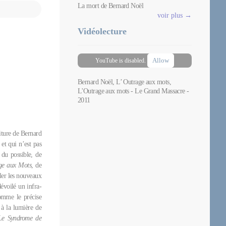
La mort de Bernard Noël
voir plus →
Vidéolecture
Allow
YouTube is disabled.
Bernard Noël, L’ Outrage aux mots,
L'Outrage aux mots - Le Grand Massacre -
2011
iture de Bernard
 et qui n’est pas
 du possible, de
ge aux Mots
, de
ler les nouveaux
évoilé un infra-
omme le précise
à la lumière de
Le Syndrome de