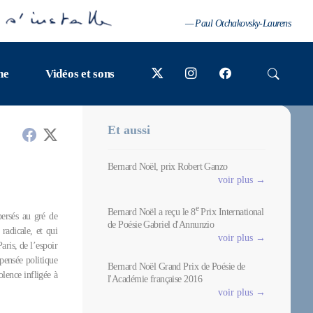
— Paul Otchakovsky-Laurens
ne
Vidéos et sons
Et aussi
Bernard Noël, prix Robert Ganzo
voir plus →
e
Bernard Noël a reçu le 8
Prix International
ersés au gré de
de Poésie Gabriel d'Annunzio
radicale, et qui
voir plus →
ris, de l’espoir
pensée politique
Bernard Noël Grand Prix de Poésie de
olence infligée à
l'Académie française 2016
voir plus →