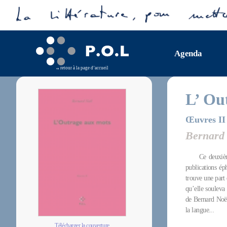
Agenda
retour à la page d’accueil
L’ Ou
Œuvres II
Bernard
Ce deuxi
publications ép
trouve une part
qu’elle souleva
de Bernard Noël 
la langue...
Télécharger la couverture