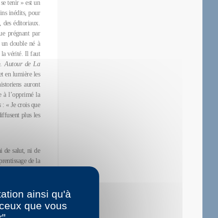
se tenir » est un
ins inédits, pour
, des éditoriaux.
gue prégnant par
u un double né à
a vérité. Il faut
e.
Autour de La
et en lumière les
istoriens auront
e à l’opprimé la
s
: « Je crois que
iffusent plus les
i de salut, ni de
prentissage de la
 ceux qui comme
 à proposer une
me, comment elle
ation ainsi qu'à
r ceux que vous
r"