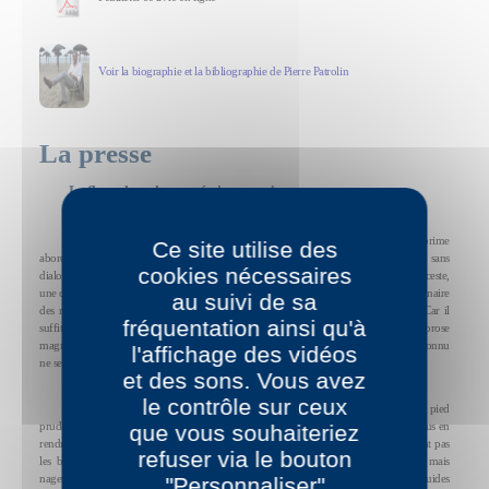
Voir la biographie et la bibliographie de Pierre Patrolin
La presse
Le flot calme de cette écriture majestueuse.
Lecteur, attention ! Le texte de Pierre Patrolin risque de déclencher, de prime
Ce site utilise des
abord, des réactions auxquelles il ne faut pas s’arrêter. Quoi ? Un livre si gros et sans
cookies nécessaires
dialogues ? Sans autre action que cette étrange fluctuation ? Sans un meurtre, un inceste,
une crise de la cinquantaine, enfin quelques-uns des ingrédients qui pimentent l’ordinaire
au suivi de sa
des romans ? Et puis tous ces paysages, quel ennui, n’est-ce pas ? Eh bien non. Car il
fréquentation ainsi qu'à
suffit d’entrer sans crainte dans ce courant limpide pour être convaincu que cette prose
magnifique est tout sauf ennuyeuse. Et que le récit singulier de cet auteur encore inconnu
l'affichage des vidéos
ne se limite absolument pas au simple défilement d’un paysage, si mouvant soit-il.
et des sons. Vous avez
le contrôle sur ceux
Comme le baigneur entrant dans l’eau froide, vous avancerez un doigt de pied
prudent, puis un mollet frileux, avant de vous retrouver immergé, presque sans vous en
que vous souhaiteriez
rendre compte, dans le flot calme de cette écriture majestueuse. Pourtant, ce ne sont pas
refuser via le bouton
les beautés du paysage qui vous retiendront. Patrolin n’est pas tour-opérateur, mais
nageur en eaux claires. Il vogue là où le courant le porte, c’est tout. Et comme les liquides
"Personnaliser"