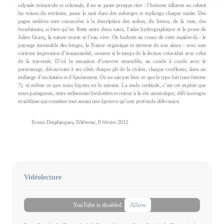
odyssée minuscule et colossale, il ne se passe presque rien : l’homme sillonne au ralenti
les veines du territoire, passe la nuit dans des auberges et replonge chaque matin. Des
pages entières sont consacrées à la description des aulnes, du limon, de la vase, des
frondaisons, si bien qu’on flotte entre deux eaux, l’atlas hydrographique et la prose de
Julien Gracq, la nature morte et l’eau vive. On barbote au coeur de cette matière-là - le
paysage immuable des berges, la France organique et terreuse de nos aïeux - avec une
curieuse impression d’instantanéité, comme si le temps de la lecture coïncidait avec celui
de la traversée. D’où la sensation d’oeuvrer ensemble, au coude à coude avec le
personnage, découvrant à ses côtés chaque pli de la rivière, chaque confluent, dans un
mélange d’excitation et d’épuisement. On ne sait pas bien ce que le type fuit (une femme
?), ni même ce que nous fuyons en le suivant. La seule certitude, c’est cet exploit que
nous partageons, entre enlisement beckettien et retour à la vie amniotique, défi incongru
et sublime qui constitue tout autant une épreuve qu’une profonde délivrance.
Erwan Desplanques,
Télérama
, 8 février 2012
Vidéolecture
Allow
YouTube is disabled.