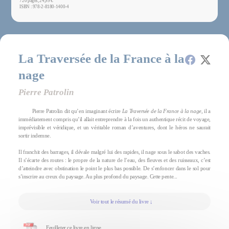
720 pages, 24,99 €
ISBN : 978-2-8180-1400-4
La Traversée de la France à la
nage
Pierre Patrolin
Pierre Patrolin dit qu’en imaginant écrire
La Traversée de la France à la nage
, il a
immédiatement compris qu’il allait entreprendre à la fois un authentique récit de voyage,
imprévisible et véridique, et un véritable roman d’aventures, dont le héros ne saurait
sortir indemne.
Il franchit des barrages, il dévale malgré lui des rapides, il nage sous le sabot des vaches.
Il s’écarte des routes : le propre de la nature de l’eau, des fleuves et des ruisseaux, c’est
d’atteindre avec obstination le point le plus bas possible. De s’enfoncer dans le sol pour
s’inscrire au creux du paysage. Au plus profond du paysage. Cette pente...
Voir tout le résumé du livre ↓
Feuilleter ce livre en ligne