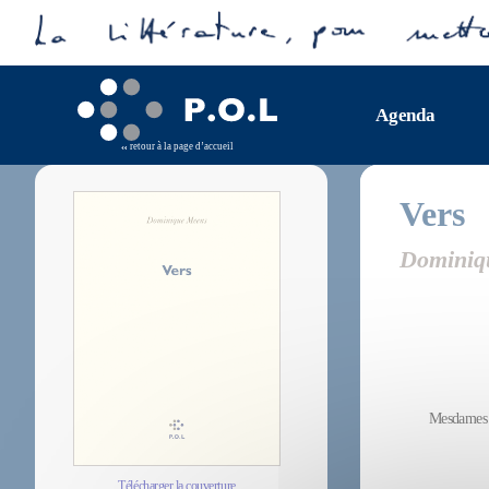
Agenda
retour à la page d’accueil
Vers
Dominiq
Mesdames e
Télécharger la couverture