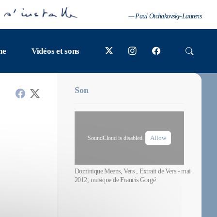
— Paul Otchakovsky-Laurens
ne
Vidéos et sons
Son
Allow
SoundCloud is disabled.
Dominique Meens, Vers , Extrait de Vers - mai
2012, musique de Francis Gorgé