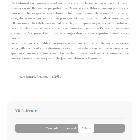
Parallèlement aux durées enchevêtrées qui confèrent à
Heures creuses
un faux rythme en
adéquation subtile avec ses péripéties, Elsa Boyer réussit à élaborer une topographie qui
associe aux lignes géométriques claires un brouillage incessant de repères. D’un côté, en
effet, des avenues qui renvoient au plan géométrique d’une métropole américaine que
sillonne une voiture de la marque Lotus : « Dolphin Express Way » ou « W. Thunderbird
Road » ; de l’autre, un espace hors coordonnées qui résulte de l’invasion des heures
creuses, où l’on passe d’un « quartier à angles droits » à un « quartier troué d’angles
morts ».
Si la disparition inéluctable d’un monde se fait jour à l’intérieur de ces failles spatio-
temporelles, apparaît corrélativement le désir d’une autre vision – non-humaine plutôt
que post-humaine –, d’une autre mémoire des choses et des êtres : « se constituer une
mémoire neuve, limer ces pics où [les] pensées viennent s’éventrer ».
Zoé Renard,
Artpress
, mai 2013
Vidéolecture
Allow
YouTube is disabled.