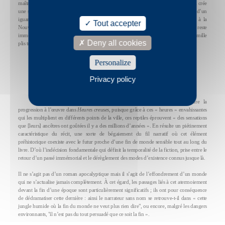
maîtrisent pas. Par ailleurs, se manifeste au fil du livre un art du portrait animalier qui crée
une sensation de gros plan cinématographique, comme en témoigne la description d’un
iguane paraissant tout droit sorti du
Bad Lieutenant
de Werner Herzog tourné à la
Tout accepter
Nouvelle-Orléans en 2009 : « Un iguane entre dans le bar, s’arrête au seuil, reste
immobile, la tête bien droite », puis « il fait lentement bouger la peau de son cou, mille
Deny all cookies
plis très réguliers ».
Personalize
Failles spatio-temporelles
Privacy policy
Les iguanes servent d’ailleurs de vecteurs temporels pour comprendre la
progression à l’œuvre dans
Heures creuses
, puisque grâce à ces « heures » envahissantes
qui les multiplient en différents points de la ville, ces reptiles éprouvent « des sensations
que [leurs] ancêtres ont goûtées il y a des millions d’années ». En résulte un piétinement
caractéristique du récit, une sorte de bégaiement du fil narratif où cet élément
préhistorique coexiste avec le futur proche d’une fin de monde sensible tout au long du
livre. D’où l’indécision fondamentale qui définit la temporalité de la fiction, prise entre le
retour d’un passé immémorial et le dérèglement des modes d’existence connus jusque là.
Il ne s’agit pas d’un roman apocalyptique mais il s’agit de l’effondrement d’un monde
qui ne s’actualise jamais complètement. À cet égard, les passages liés à cet atermoiement
devant la fin d’une époque sont particulièrement significatifs ; ils ont pour conséquence
de dédramatiser cette dernière : ainsi le narrateur sans nom se retrouve-t-il dans « cette
jungle humide où la fin du monde ne veut plus rien dire", ou encore, malgré les dangers
environnants, "il n’est pas du tout persuadé que ce soit la fin ».