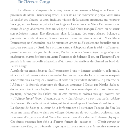
De Clèves au Congo
La référence s’impose dès le titre, formule empruntée à Marguerite Duras. La
proximité de Marie Darrieussecq avec I’auteur de
La Vie matérielle
se perçoit aussi dans
la tonalité des phrases, courtes, incisives, vibrant de la passion amoureuse qui emporte
Solange, actrice française qui vit a Los Angeles. Les lecteurs de Marie Darrieussecq ont
connu Solange adolescente dans un village du Sud-Ouest français Clèves, ou se situait
son précèdent roman. Elle découvrait alors le langage des corps adultes. Solange a
poursuivi sa route et accompli une certaine forme de rêve américain. Mais Marie
Darrieussecq ne s’encombre pas de retours en arrière ni d’explications factuelles sur ce
parcours étonnant : «
Seuls les gens sans vision s’échappent dans le réel
», affirme un
proverbe zoulou cité par Kouhouesso, I’acteur noir «
charismatique, énigmatique
»,
irradiant un champ de forces qui aspire I’existence de Solange. II est, lui, l’homme d’une
grande idée une nouvelle adaptation d’
Au coeur des ténèbres
de Conrad au bord du
fleuve Congo.
Auprès de cet amant Solange fait I’expérience d’une « distance tangible », celle qui la
sépare de Kouhouesso, cette « mesure du blanc au noir », et des lieux communs auxquels
sont confrontés les couples « mixtes » et ceux qui prétendent aborder « le problème de
l’Afrique » la formule récurrente du discours prononcé à Dakar par Nicolas Sarkozy
donne son titre à un chapitre du roman. Le texte revendique ainsi une dimension
politique, dénonçant les clichés aux relents racistes et colonialistes qui courent sur
«
I’Afrique [cette] fiction d’ethnologue
». «
Les Africains ne sont pas noirs, déclare
Kouhouesso. Ils sont bantous et bakas, nilotes et mandingues, khoikhois et swahilis.
»
La plongée de Solange au cœur de la forêt primaire où s’enfonce l’équipe du film, les
longs moments d’attente dans des villages dépourvus de tout confort occidental sont
I’occasion d’expériences dont Marie Darrieussecq excelle à décrire I’intensité physique.
Ces émois puissants font écho à d’autres formes de jouissance : «
C’était comme se
respirer soi-même, cet air humide, organique. La limite entre soi et le monde s’estompait,