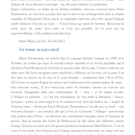
Afrique-là, où se déroule le tournage – est, elle aussi, restituée à la perfection.
Quant à déterminer, au milieu de ces thèmes multiples, celui qui a surtout retenu Marie
Darrieussecq, ne cherchez pas plus loin que le titre et son prolongement dans la citation
complète de Marguerite Duras placée en épigraphe ainsi que, plus loin, quand Solange
tombe dessus et l’envoie par texto : «
II faut beaucoup aimer les hommes. Beaucoup les
aimer pour les aimer. Sans cela, ce n’est pas possible, on ne peut pas les
supporter.
&nbsp;» Cela explique peut-être tout.
Pierre Maury,
Le Soir
, 24 août 2013
Un retour au pays natal
Marie Darrieussecq est arrivée dans le paysage littéraire français en 1996 avec
Truismes
, un roman qui reçut un accueil critique unanime et un succès populaire qui la
placèrent d’emblée parmi les écrivains de premier plan. Par la suite, l’auteur confirma son
talent avec des livres naviguant entre autofiction, réflexion sur la mort, sur la perte d’un
être cher ou encore sur le sexe et le corps féminin – notamment dans
Clèves
(P.O.L,
2011) avec un regard éloigné des tabous sur l’adolescence et la transformation du corps.
Son nouveau roman,
Il faut beaucoup aimer les hommes
, montre un écrivain qui
bouscule l’imaginaire dans une confrontation de « races » et de classes sociales.
L’Afrique est présente – et c’est une réjouissance de voir enfin la littérature « franco-
française » porter un autre regard sur le continent noir, hors des lisières du « sanglot de
l’homme blanc » décrié par Pascal Bruckner. Darrieussecq n’est-elle pas, au fond, « une
écrivaine africaine » par ricochet, elle qui a vécu au Cameroun ? Solange – personnage
déjà présent dans
Clèves
– est devenue une comédienne française, sinon la Française de
service, dans le monde très fermé de Hollywood où elle côtoie des célébrités comme
George Clooney et tourne avec de grosses pointures (notamment Matt Damon). C’est au
cours d’une soirée chez Clooney que Solange rencontre Kouhouesso, un acteur noir qui