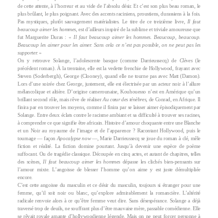
de cette attente, à l’horreur et au vide de l’absolu désir. Et c’est son plus beau roman, le
plus brûlant, le plus poignant. Avec des accents raciniens, proustiens, durassiens à la fois.
Pas mystiques, plutôt sauvagement matérialistes. Le titre de ce treizième livre,
Il faut
beaucoup aimer les hommes
, est d’ailleurs inspiré de la sublime et triviale amoureuse que
fut Marguerite Duras : «
Il faut beaucoup aimer les hommes. Beaucoup, beaucoup.
Beaucoup les aimer pour les aimer. Sans cela ce n’est pas possible, on ne peut pas les
supporter.
»
On y retrouve Solange, l’adolescente basque (comme Darrieussecq) de
Clèves
(le
précédent roman). À la trentaine, elle est la vedette frenchie de Hollywood, frayant avec
Steven (Soderbergh), George (Clooney), quand elle ne tourne pas avec Matt (Damon).
Lors d’une soirée chez George, justement, elle est électrisée par un acteur noir à l’allure
mélancolique et altière. D’origine camerounaise, Kouhouesso n’est en Amérique qu’un
brillant second rôle, mais rêve de réaliser
Au cœur des ténèbres
, de Conrad, en Afrique. Il
finira par en trouver les moyens, comme il finira par se laisser aimer épisodiquement par
Solange. Entre deux éclats contre le racisme ambiant et sa difficulté à trouver ses racines,
à comprendre ce que signifie être africain. Histoire d’amour choquante entre une Blanche
et un Noir au royaume de l’image et de l’apparence ? Racontant Hollywood, puis le
tournage — façon
Apocalypse now
—, Marie Darrieussecq se joue du roman à clé, mêle
fiction et réalité. La fiction domine pourtant. Jusqu’à devenir une espèce de poème
suffocant. Ou de tragédie classique. Découpée en cinq actes, et autant de chapitres, telles
des scènes,
Il faut beaucoup aimer les hommes
dépasse les clichés bien-pensants sur
l’amour mixte. L’angoisse de blesser l’homme qu’on aime y est juste démultipliée
encore.
C’est cette angoisse du masculin et ce désir du masculin, toujours si étranger pour une
femme, qu’il soit noir ou blanc, qu’explore admirablement la romancière. L’altérité
radicale renvoie alors à ce qu’être femme veut dire. Sans désespérance. Solange a déjà
traversé trop de deuils, ne souffrant plus d’être mauvaise mère, passable comédienne. Elle
se rêvait royale amante d’hollywoodienne légende. Mais on ne peut forcer personne à