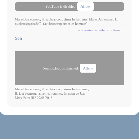
Allow
YouTube is disabled.
Marie Darrieussecq, Il faut beaucoup aimer les hommes, Marie Darrieussecq lit
quelques pages de ''Il faut beaucoup aimer les hommes''
voir toutes les vidéos du livre →
Son
Allow
SoundCloud is disabled.
Marie Darrieussecq, Il faut beaucoup aimer les hommes ,
IL faut beaucoup aimer les hommes, émission de Jean-
Marie Félix RTS 27/08/2013