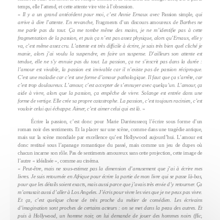
temps, elle l’attend, et cette attente vire vite à l’obsession.
«
Il y a un grand antécédent pour moi, c’est Annie Ernaux avec
Passion simple
, qui
arrive à dire l’attente. En revanche,
Fragments d’un discours amoureux
de Barthes ne
me parle pas du tout. Ça me tombe même des mains, je ne m’identifie pas à cette
fragmentation de la passion, et puis ça n’est pas assez physique, alors qu’Ernaux, elle y
va, c’est même assez cru. L’attente est très difficile à écrire, je sais très bien quel cliché je
manie, alors j’ai voulu la suspendre, en faire un suspense. D’ailleurs son attente est
tendue, elle ne s’y ennuie pas du tout. La passion, ça ne s’inscrit pas dans la durée :
l’amour est vivable, la passion est invivable car il n’existe pas de passion réciproque.
C’est une maladie car c’est une forme d’amour pathologique. Il faut que ça s’arrête, car
c’est trop douloureux. L’amour, c’est accepter de s’ennuyer avec quelqu’un. L’amour, ça
aide à vivre, alors que la passion, ça empêche de vivre. Solange est entrée dans une
forme de vertige. Elle crée sa propre catastrophe. La passion, c’est toujours racinien, c’est
vouloir celui qui échappe. Aimer, c’est aimer celui qui est là.
»
Écrire la passion, c’est donc pour Marie Darrieussecq l’écrire sous forme d’un
roman noir des sentiments. Et la placer sur une scène, comme dans une tragédie antique,
mais sur la scène mondiale par excellence qu’est Hollywood aujourd’hui. L’amour est
donc restitué sous l’apanage romantique du passé, mais comme un jeu de dupes où
chacun incarne son rôle. Pas de sentiments amoureux sans cette projection, cette image de
l’autre « idéalisée », comme au cinéma.
«
Peut-être, mais ne sous-estimez pas la dimension d’amusement que j’ai à écrire mes
livres. Je suis retournée en Afrique pour écrire la partie de mon livre qui se passe là-bas,
pour que les détails soient exacts, mais aussi parce que j’avais très envie d’y retourner. Ça
m’amusait aussi d’aller à Los Angeles. J’écris pour vivre les vies que je ne peux pas vivre.
Et ça, c’est quelque chose de très proche du métier de comédien. Les écrivains
d’imagination sont proches de certains acteurs : on se met dans la peau des autres. Et
puis à Hollywood, un homme noir, on lui demande de jouer des hommes noirs (flic,