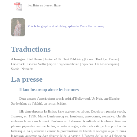
Feuilleter ce livre en ligne
Voir la biographie et la bibliographie de Marie Darrieussecq
Traductions
Allemagne : Carl Hanser | Australie/UK : Text Publishing | Corée : The Open Books |
Danemark : Tiderne Skifter | Japon : Fujiwara Shoten | Pays-Bas : De Arbeiderspers |
Suède : Norstedts
La presse
Il faut beaucoup aimer les hommes
Deux amants s’apprivoisent sous le soleil d’Hollywood. Un Noir, une Blanche.
Sur le thème de l’altérité, un roman brûlant.
Elle aime depasser les limites, faire exploser les tabous. Depuis son premier succès,
Truismes
, en 1996, Marie Darrieussecq est frondeuse, provocante, excessive. Qu’elle
embrasse le sexe ou la mort, l’enfance ou l’absence, la solitude et le silence. Avec ses
phrases piquantes comme le feu, et cette énergie, cette radicalité parfois proches du
fantastique. La quarantaine venant, la pourfendeuse de littérature se cogne aujourd’hui à
la passion, au temps soudain désarticulé de la passion, à l’attente de l’autre, à l’obsession