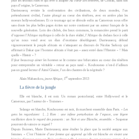
joue les seconds rôles et qui rêve d’adapter
Au coeur des ténèbres
, de Conrad, dans son
pays d’origine, le Cameroun.
Darrieussecq revisite la confrontation des civilisations, de deux mondes, l’un
prétendument civilisé, l’autre plongé au coeur des ténèbres, avec en arrière plan les
moeurs hollywoodiennes. Et ce tournage qui se déroule enfin au Cameroun nous offre
sans doute les plus belles pages écrites sur notre continent par un auteur français de la
nouvelle génération. Loin des clichés, des lieux communs, la romancière prend le parti
d’opposer l’Afrique mythique à celle de la dure réalité, l’Afrique du dedans face à celle
qu’on nous vend avec un élan d’exotisme désobligeant. Darrieussecq défend
vigoureusement le peuple africain en s’attaquant au discours de Nicolas Sarkozy qui
affirmait à Dakar que l’homme africain n’était pas « assez entré dans l’Histoire » ! Mais
quelle « Histoir » ?
Il faut beaucoup aimer les hommes
se lit comme une bifurcation au coeur des ténèbres
pour entreprendre un véritable « retour au pays natal ». Kouhouesso n’est-il d’ailleurs
pas un grand lecteur d’Aimé Césaire, l’un des chantres de la négritude ?
er
Alain Mabanckou,
jeune Afrique
, 1
septembre 2013
La fièvre de la jungle
Elle est blanche, il est noir. Un roman postcolonial, entre Hollywood et le
Cameroun, par l’auteur de « Truismes »
Solange est blanche, Kouhouesso est noir, ils marchent ensemble dans Paris. «
Les
gens les regardaient
[…]
Rien : une infime perturbation de l’espace, une légere
vacillation dans le regard des passants : un Noir et une Blanche, ensemble.
» Suspense
pourront-ils vaincre ce regard ?
Depuis
Truismes
, Marie Darrieussecq aime étudier la place que la société assigne aux
femmes. «
C’est l’histoire d’une femme qui apprend qu’elle est blanche en vivant une
histoire d’amour avec un Noir
, explique-t-elle à propos de son nouveau roman.
Les