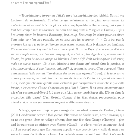
on écrire l’amour aujourd’hui ?
«
Toute histoire d’amour est difficile car c’est une histoire de l’altérité. Donc il y a
forcément du malentendu. Et c’est ce qui m’intéresse sur le plan romanesque. Le
malentendu est souvent le lien le plus solide
», explique Marie Darrieussecq, qui signe
Il
faut beaucoup aimer les hommes
, au beau titre emprunté à Marguerite Duras («
Il faut
beaucoup aimer les hommes. Beaucoup, beaucoup. Beaucoup les aimer pour les aimer.
Sans cela, ce n’est pas possible, on ne peut pas les supporter.
»). «
Ce n’est pas la
première fois que je traite de l’amour, mais avant, comme dans
Naissance des fantômes
,
l’homme était absent quand le livre commençait. Dans
Le Pays
, j’avais essayé d’écrire
sur un couple marié, sur l’amour conjugual, et c’est le plus difficile car, comme dirait
l’autre, les gens heureux n’ont pas d’histoires. J’avais déjà écrit sur la rupture, l’absence,
mais pas sur la passion. Là, c’est l’histoire d’une femme qui attend dans la passion, et
c’est intemporel, sauf que l’attente, aujourd’hui, ce sont les textos. C’est pourquoi j’écris
à un moment “Elle connut l’humiliation des textos sans réponse”
(rires).
Si le texto arrive
quinze jours après, ce n’est plus une réponse de la part de l’autre. Ce qui est intéressant
aussi, c’est que l’homme qu’elle aime est habité par complètement autre chose que cette
femme, c’est comme s’ils ne s’adressaient pas l’un à l’autre. Il est assez amoureux mais
elle n’est pas son problème à lui, alors que lui, il est son problème à elle. Elle est dans la
projection. Elle attend. C’est féminin. Comme si les filles étaient programmées pour
attendre, et je ne sais pas comment on peut se débarrasser de ça.
»
Solange, qui était déjà le personnage du précédent roman de l’auteur,
Clèves
(2011), est devenue actrice à Hollywood. Elle rencontre Kouhouesso, acteur lui aussi, qui
est né et a grandi dans un village africain, dans une fête chez George (Clooney) – plus
tard ils tourneront en Afrique avec Vincent (Cassel) – et elle en tombe amoureuse. Sauf
qu’il est occupé parce que Darrieussecq appelle «
une grande idée
», celle de mettre en
scène
Au cœur des ténèbres
de Joseph Conrad et de retourner au Congo. Bref, il n’a pas le