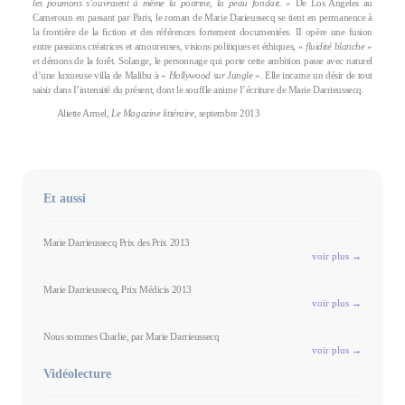
les poumons s’ouvraient à même la poitrine, la peau fondait.
» De Los Angeles au
Cameroun en passant par Paris, le roman de Marie Darieussecq se tient en permanence à
la frontière de la fiction et des références fortement documentées. II opère une fusion
entre passions créatrices et amoureuses, visions politiques et éthiques, «
fluidité blanche
»
et démons de la forêt. Solange, le personnage qui porte cette ambition passe avec naturel
d’une luxueuse villa de Malibu à «
Hollywood sur Jungle
». Elle incarne un désir de tout
saisir dans I’intensité du présent, dont le souffle anime I’écriture de Marie Darrieussecq.
Aliette Armel,
Le Magazine littéraire
, septembre 2013
Et aussi
Marie Darrieussecq Prix des Prix 2013
voir plus →
Marie Darrieussecq, Prix Médicis 2013
voir plus →
Nous sommes Charlie, par Marie Darrieussecq
voir plus →
Vidéolecture