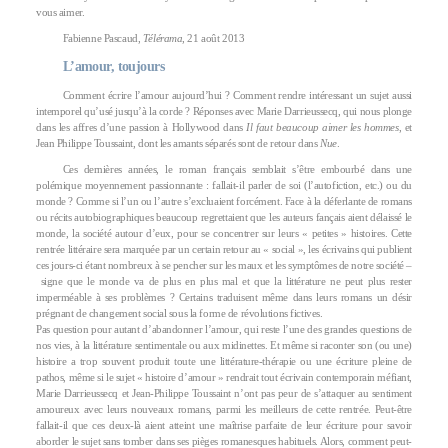
vous aimer.
Fabienne Pascaud,
Télérama
, 21 août 2013
L’amour, toujours
Comment écrire l’amour aujourd’hui ? Comment rendre intéressant un sujet aussi
intemporel qu’usé jusqu’à la corde ? Réponses avec Marie Darrieussecq, qui nous plonge
dans les affres d’une passion à Hollywood dans
Il faut beaucoup aimer les hommes
, et
Jean Philippe Toussaint, dont les amants séparés sont de retour dans
Nue
.
Ces dernières années, le roman français semblait s’être embourbé dans une
polémique moyennement passionnante : fallait-il parler de soi (l’autofiction, etc.) ou du
monde ? Comme si l’un ou l’autre s’excluaient forcément. Face à la déferlante de romans
ou récits autobiographiques beaucoup regrettaient que les auteurs fançais aient délaissé le
monde, la société autour d’eux, pour se concentrer sur leurs « petites » histoires. Cette
rentrée littéraire sera marquée par un certain retour au « social », les écrivains qui publient
ces jours-ci étant nombreux à se pencher sur les maux et les symptômes de notre société –
signe que le monde va de plus en plus mal et que la littérature ne peut plus rester
imperméable à ses problèmes ? Certains traduisent même dans leurs romans un désir
prégnant de changement social sous la forme de révolutions fictives.
Pas question pour autant d’abandonner l’amour, qui reste l’une des grandes questions de
nos vies, à la littérature sentimentale ou aux midinettes. Et même si raconter son (ou une)
histoire a trop souvent produit toute une littérature-thérapie ou une écriture pleine de
pathos, même si le sujet « histoire d’amour » rendrait tout écrivain contemporain méfiant,
Marie Darrieussecq et Jean-Philippe Toussaint n’ont pas peur de s’attaquer au sentiment
amoureux avec leurs nouveaux romans, parmi les meilleurs de cette rentrée. Peut-être
fallait-il que ces deux-là aient atteint une maîtrise parfaite de leur écriture pour savoir
aborder le sujet sans tomber dans ses pièges romanesques habituels. Alors, comment peut-