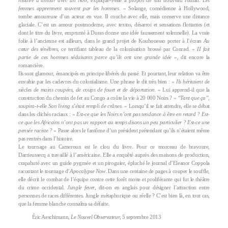
femmes apprennent souvent par les hommes.
» Solange, comédienne à Hollywood,
tombe amoureuse d’un acteur en vue. II couche avec elle, mais conserve une distance
glaciale. C’est un amour postmoderne, avec textos, désarroi et sensations flottantes (et
dont le titre du livre, emprunté à Duras donne une idée faussement solennelle). La vraie
folie à l’ancienne est ailleurs, dans le grand projet de Kouhouesso porter à l’écran
Au
cœur des ténèbres
, ce terrifiant tableau de la colonisation brossé par Conrad. «
II fait
partie de ces hommes séduisants parce qu’ils ont une grande idée
», dit encore la
romancière.
Ils sont glamour, émancipés en principe libérés du passé. Et pourtant, leur relation va être
envahie par les cadavres du colonialisme. Une phrase le dit très bien : «
Ils héritaient de
siècles de mains coupées, de coups de fouet et de déportation.
» Lui apprend-il que la
construction du chemin de fer au Congo a coûte la vie à 20 000 Noirs ? «
“Tant que ça”,
soupira-t-elle Son living s’était rempli de crânes.
» Lorsqu’il se fait attendre, elle se débat
dans les clichés raciaux : «
Est-ce que les Noirs n’ont pas tendance à être en retard ? Est-
ce que les Africains n’ont pas un rapport au temps disons un peu particulier ? Est-ce une
pensée raciste ?
» Passe alors le fantôme d’un président prétendant qu’ils n’étaient même
pas rentrés dans l’histoire.
Le tournage au Cameroun est le clou du livre. Pour ce morceau de bravoure,
Darrieussecq a travaillé à l’américaine. Elle a enquêté auprès des maisons de production,
crapahuté avec un guide pygmée et un piroguier, épluché le journal d’Eleanor Coppola
racontant le tournage d’
Apocalypse Now
. Dans une centaine de pages à couper le souffle,
elle décrit le combat de l’équipe contre cette forêt moite et proliférante qui fut le théâtre
du crime occidental.
Jungle fever
, dit-on en anglais pour désigner l’attraction entre
personnes de races différentes. Jungle métaphorique ou réelle ? C’est bien là, en tout cas,
que la femme blanche connaîtra sa défaite.
Éric Aeschimann,
Le Nouvel Observateur
, 5 septembre 2013