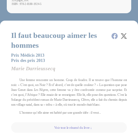
320 pages, 18 €
ISBN : 978-2-8180-1924-5
Il faut beaucoup aimer les
hommes
Prix Médicis 2013
Prix des prix 2013
Marie Darrieussecq
Une femme rencontre un homme. Coup de foudre. Il se trouve que l’homme est
noir. « C’est quoi, un Noir ? Et d’abord, c’est de quelle couleur ? » La question que pose
Jean Genet dans
Les Nègres
, cette femme va y être confrontée comme par surprise. Et
c’est quoi, l’Afrique ? Elle essaie de se renseigner. Elle lit, elle pose des questions. C’est la
Solange du précédent roman de Marie Darrieussecq,
Clèves
, elle a fait du chemin depuis
son village natal, dans sa « tribu » à elle, où tout le monde était blanc.
L’homme qu’elle aime est habité par une grande idée : il veut...
Voir tout le résumé du livre ↓