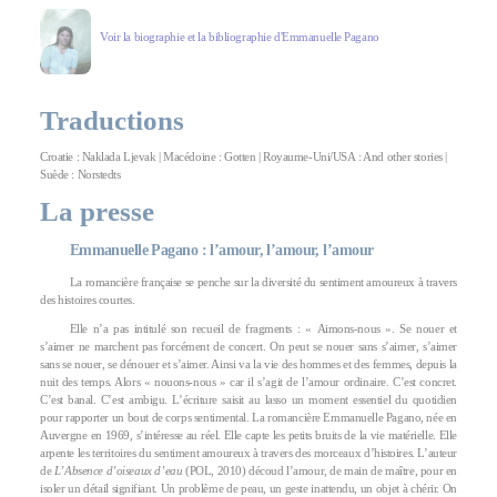
Voir la biographie et la bibliographie d'Emmanuelle Pagano
Traductions
Croatie : Naklada Ljevak | Macédoine : Gotten | Royaume-Uni/USA : And other stories |
Suède : Norstedts
La presse
Emmanuelle Pagano : l’amour, l’amour, l’amour
La romancière française se penche sur la diversité du sentiment amoureux à travers
des histoires courtes.
Elle n’a pas intitulé son recueil de fragments : « Aimons-nous ». Se nouer et
s’aimer ne marchent pas forcément de concert. On peut se nouer sans s’aimer, s’aimer
sans se nouer, se dénouer et s’aimer. Ainsi va la vie des hommes et des femmes, depuis la
nuit des temps. Alors « nouons-nous » car il s’agit de l’amour ordinaire. C’est concret.
C’est banal. C’est ambigu. L’écriture saisit au lasso un moment essentiel du quotidien
pour rapporter un bout de corps sentimental. La romancière Emmanuelle Pagano, née en
Auvergne en 1969, s’intéresse au réel. Elle capte les petits bruits de la vie matérielle. Elle
arpente les territoires du sentiment amoureux à travers des morceaux d’histoires. L’auteur
de
L’Absence d’oiseaux d’eau
(POL, 2010) découd l’amour, de main de maître, pour en
isoler un détail signifiant. Un problème de peau, un geste inattendu, un objet à chérir. On