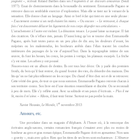
joignent
», écrivait Roland Barthes dans ses
Fragments d un discours amoureux
(Seuil
1977). Essai de cheminements dans la broussaille du sentiment. Emmanuelle Pagano se
retrouve dans un semblable exercice d’exploration. Mais elle se tient sur le versant de la
sensation. Elle donne chair au langage. Ainsi ce bref éclat qui tient en une seule phrase :
«
Exactement comme si ses nerfs étaient les miens.
» Ou encore : «
Le retrouver, à chaque
fois c’est doucement délacer les ligaments de nos corps dégrafer nos articulations.
»
L’arrachement à l’autre est violent. La désunion tenace. Le passé laisse sa marque. II fait
des cicatrices. On n’efface rien, jamais. D’aussi loing qu’on se tourne chez Emmanuelle
Pagano, après huit textes parus en un peu plus de dix ans, les douleurs d’avant, les
méprises ou les malentendus, les bonheurs arrêtés dans l’élan tracent les courbes
intérieures des paysages de la vie d’aujourd’hui. Dans la topographie intime de son
œuvre, ils font les bosses, les creux, les pentes à vertige, les plateaux escarpés. La friche
s’y est mise. Les arbres y ont poussé.
Nouons-nous
est un album de destins. Ils ont tous leur décor. On y parle des premiers
froids, du bois qu’il faut rentrer, du grand foutoir des vies, du désordre des maisons. Des
lits qu’on ne fait plus tellement on les occupe. Du chaud d’être chez soi et de se retrouver.
Cette vérité des gens, de tout ce que nous sommes. Emmanuelle Pagano renvoie chacun à
son territoire connu. Son livre est d’une émotion ressemblante et discrète. On se reconnaît
à peu de mots. Elle s’y reflète aussi. Avec sa solitude et ses peurs d’écrivain. «
Plus il me
lit, moins il m’aime.
» Allons, il faut tenir ferme. Surtout ne pas perdre la main.
er
Xavier Houssin,
Le Monde
, 1
novembre 2013
Amours, etc.
Une porcelaine dans un magasin d’éléphants. À l’heure où, à la remorque des
écrivains anglo-saxons, certains romanciers français s’essaient avec plus ou moins de
bonheur au gros et gras roman épique, Emmanuelle Pagano écrit en apesanteur. Non sans
« gravity », mais avec grâce. Rien que les titres de ses livres sont enchanteurs :
L’Absence