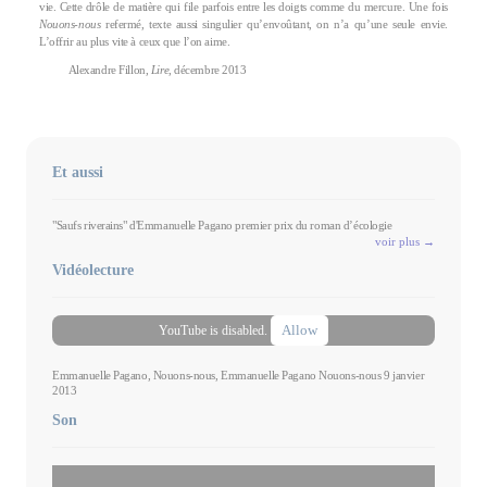
vie. Cette drôle de matière qui file parfois entre les doigts comme du mercure. Une fois
Nouons-nous
refermé, texte aussi singulier qu’envoûtant, on n’a qu’une seule envie.
L’offrir au plus vite à ceux que l’on aime.
Alexandre Fillon,
Lire
, décembre 2013
Et aussi
"Saufs riverains" d'Emmanuelle Pagano premier prix du roman d’écologie
voir plus →
Vidéolecture
Allow
YouTube is disabled.
Emmanuelle Pagano, Nouons-nous, Emmanuelle Pagano Nouons-nous 9 janvier
2013
Son