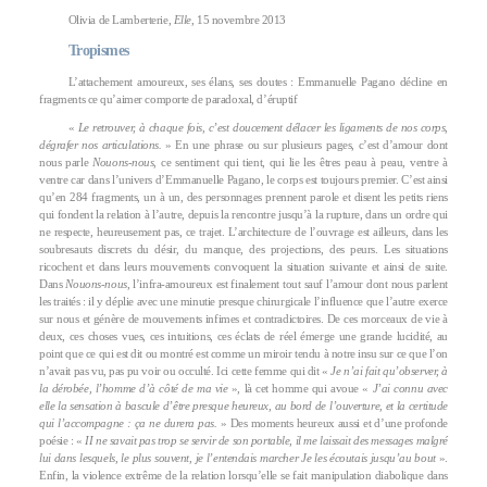
Olivia de Lamberterie,
Elle
, 15 novembre 2013
Tropismes
L’attachement amoureux, ses élans, ses doutes : Emmanuelle Pagano décline en
fragments ce qu’aimer comporte de paradoxal, d’éruptif
«
Le retrouver, à chaque fois, c’est doucement délacer les ligaments de nos corps,
dégrafer nos articulations.
» En une phrase ou sur plusieurs pages, c’est d’amour dont
nous parle
Nouons-nous
, ce sentiment qui tient, qui lie les êtres peau à peau, ventre à
ventre car dans l’univers d’Emmanuelle Pagano, le corps est toujours premier. C’est ainsi
qu’en 284 fragments, un à un, des personnages prennent parole et disent les petits riens
qui fondent la relation à l’autre, depuis la rencontre jusqu’à la rupture, dans un ordre qui
ne respecte, heureusement pas, ce trajet. L’architecture de l’ouvrage est ailleurs, dans les
soubresauts discrets du désir, du manque, des projections, des peurs. Les situations
ricochent et dans leurs mouvements convoquent la situation suivante et ainsi de suite.
Dans
Nouons-nous
, l’infra-amoureux est finalement tout sauf l’amour dont nous parlent
les traités : il y déplie avec une minutie presque chirurgicale l’influence que l’autre exerce
sur nous et génère de mouvements infimes et contradictoires. De ces morceaux de vie à
deux, ces choses vues, ces intuitions, ces éclats de réel émerge une grande lucidité, au
point que ce qui est dit ou montré est comme un miroir tendu à notre insu sur ce que l’on
n’avait pas vu, pas pu voir ou occulté. Ici cette femme qui dit «
Je n’ai fait qu’observer, à
la dérobée, l’homme d’à côté de ma vie
», là cet homme qui avoue «
J’ai connu avec
elle la sensation à bascule d’être presque heureux, au bord de l’ouverture, et la certitude
qui l’accompagne : ça ne durera pas.
» Des moments heureux aussi et d’une profonde
poésie : «
II ne savait pas trop se servir de son portable, il me laissait des messages malgré
lui dans lesquels, le plus souvent, je l’entendais marcher Je les écoutais jusqu’au bout
».
Enfin, la violence extrême de la relation lorsqu’elle se fait manipulation diabolique dans