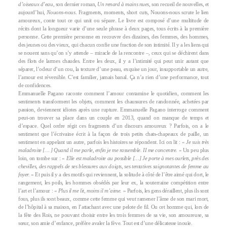
d’oiseaux d’eau
, son dernier roman,
Un renard à mains nues
, son recueil de nouvelles, et
aujourd’hui,
Nouons-nous
. Fragments, moments, short cuts, Nouons-nous scrute le lien
amoureux, conte tout ce qui unit ou sépare. Le livre est composé d’une multitude de
récits dont la longueur varie d’une seule phrase à deux pages, tous écrits à la première
personne. Cette première personne en recouvre des dizaines, des femmes, des hommes,
des jeunes ou des vieux, qui chacun confie une fraction de son intimité. Il y a les liens qui
se nouent sans qu’on s’y attende – miracle de la rencontre –, ceux qui se déchirent dans
des flots de larmes chaudes. Entre les deux, il y a l’intimité qui peut unir autant que
séparer, l’odeur d’un cou, la texture d’une peau, exquise un jour, insupportable un autre,
l’amour est réversible. C’est familier, jamais banal. Ça n’a rien d’une performance, tout
de confidences.
Emmanuelle Pagano raconte comment l’amour contamine le quotidien, comment les
sentiments transforment les objets, comment les chaussures de randonnée, achetées par
passion, deviennent idiotes après une rupture. Emmanuelle Pagano interroge comment
peut-on trouver sa place dans un couple en 2013, quand on manque de temps et
d’espace. Quel ordre régit ces fragments d’un discours amoureux ? Parfois, on a le
sentiment que l’écrivaine écrit à la façon de trois petits chats-chapeaux de paille, un
sentiment en appelant un autre, parfois les histoires se répondent. Ici on lit : «
Je suis très
maladroite [… ] Quand il me parle, enfin je me rassemble. II me concentre.
» Un peu plus
loin, on tombe sur : «
Elle est maladroite au possible […] Je porte à mes ourlets, près des
chevilles, des rappels de ses blessures aux doigts, ses tentatives saignotantes de femme au
foyer.
» Et puis il y a des motifs qui reviennent, la solitude à côté de l’être aimé qui dort, le
rangement, les poils, les hommes obsédés par leur ex, la souterraine compétition entre
l’art et l’amour : «
Plus il me lit, moins il m’aime.
» Parfois, les gens déraillent, plus ils sont
fous, plus ils sont beaux, comme cette femme qui veut ramener l’âme de son mari mort,
de l’hôpital à sa maison, en l’attachant avec une pelote de fil. Ou cet homme qui, lors de
la fête des Rois, ne pouvant choisir entre les trois femmes de sa vie, son amoureuse, sa
sœur, son amie d’enfance, préfère avaler la fève. Tout est d’une délicatesse inouïe.