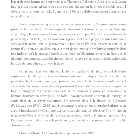
le récit de cette femme qui pour vivre avec l’homme qu’elle aime s’installe chez lui à son
insu et à son retour lui fait croire que cela fait dix ans qu’ils vivent ensemble et qu’il
devrait consulter pour amnésie. Ce qu’il fera ! Point de dérive extrême où l’attachement
se fait dévoration.
Précisons également que la forme discontinue et éclatée de
Nouons-nous
offre une
place de choix au lecteur. On se surprend, nous aussi, à ricocher, à poursuivre l’ouvrage
au point que le texte pourrait alors ne jamais s’interrompre. Pourtant si le lecteur est le
point aveugle du texte, il en est néanmoins, préexistant à tout projet, l’instance nécessaire
sans laquelle aucun livre ne pourrait voir le jour. Aussi très belle est cette histoire de la
femme d’un écrivain qui découvre à la mort de son mari que des lettres consignées dans
une malle et qu’elle croyait destinée à une autre qu’elle-même ne sont, in fine, que le
dispositif dont son mari avait besoin pour écrire : à savoir s’inventer un destinataire fictif,
horizon de toute adresse, fut-elle littéraire.
On pourra alors voir derrière la forme impérative du titre, le souhait d’une
expérience chorale qui excède le discours amoureux puisque c’est la condition de
possibilité du dire qui s’inscrit, en premier lieu, dans toute la matière profondément
vibratile de l’ouvrage. Le vivant y est permanent et se ramifie bien au-delà de l’espace du
livre, à l’image de ces oiseaux qui à la toute fin, viennent se poser sur les mains d’un
homme dessinant un arbre puis une forêt : paysage alentour et dessin du paysage se
confondant en un chant magnifique. On repense alors à la clôture de
L’Absence
d’oiseaux d’eau
(P.O.L, 2010) qui, inversement, s’achevait sur un profond silence et un
aveu d’impuissance («
C’est juste une carte postale, juste un décor de livre
») face au
manque de l’être aimé. On se dit – et c’est merveilleux d’en être le témoin – que peut-être
l’écriture, avant d’être une affaire de mot, est peut-être davantage celle d’un désir
demeure intact.
Christine Plantec,
Le Matricule des anges
, novembre 2013