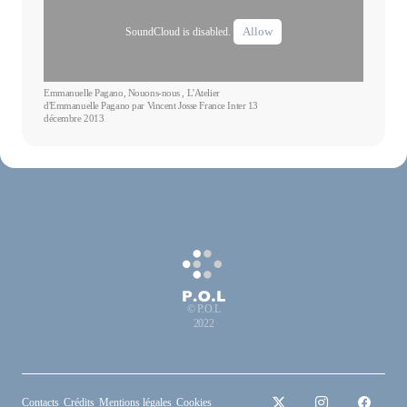
Allow
SoundCloud is disabled.
Emmanuelle Pagano, Nouons-nous , L'Atelier
d'Emmanuelle Pagano par Vincent Josse France Inter 13
décembre 2013
© P.O.L
2022
Contacts
Crédits
Mentions légales
Cookies