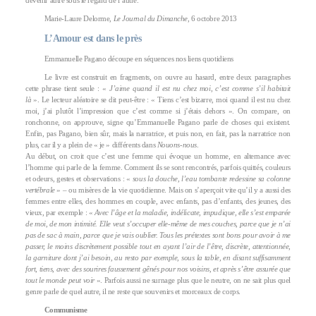
devenir autre sous le regard de l’autre.
Marie-Laure Delorme,
Le Journal du Dimanche
, 6 octobre 2013
L’Amour est dans le près
Emmanuelle Pagano découpe en séquences nos liens quotidiens
Le livre est construit en fragments, on ouvre au hasard, entre deux paragraphes
cette phrase tient seule : «
J’aime quand il est nu chez moi, c’est comme s’il habitait
là
». Le lecteur aléatoire se dit peut-être : « Tiens c’est bizarre, moi quand il est nu chez
moi, j’ai plutôt l’impression que c’est comme si j’étais dehors ». On compare, on
ronchonne, on approuve, signe qu’Emmanuelle Pagano parle de choses qui existent.
Enfin, pas Pagano, bien sûr, mais la narratrice, et puis non, en fait, pas la narratrice non
plus, car il y a plein de « je » différents dans
Nouons-nous
.
Au début, on croit que c’est une femme qui évoque un homme, en alternance avec
l’homme qui parle de la femme. Comment ils se sont rencontrés, parfois quittés, couleurs
et odeurs, gestes et observations : «
sous la douche, l’eau tombante redessine sa colonne
vertébrale
» – ou misères de la vie quotidienne. Mais on s’aperçoit vite qu’il y a aussi des
femmes entre elles, des hommes en couple, avec enfants, pas d’enfants, des jeunes, des
vieux, par exemple : «
Avec l’âge et la maladie, indélicate, impudique, elle s’est emparée
de moi, de mon intimité. Elle veut s’occuper elle-même de mes couches, parce que je n’ai
pas de sac à main, parce que je vais oublier. Tous les prétextes sont bons pour avoir à me
passer, le moins discrètement possible tout en ayant l’air de l’être, discrète, attentionnée,
la garniture dont j’ai besoin, au resto par exemple, sous la table, en disant suffisamment
fort, tiens, avec des sourires faussement gênés pour nos voisins, et après s’être assurée que
tout le monde peut voir
». Parfois aussi ne surnage plus que le neutre, on ne sait plus quel
genre parle de quel autre, il ne reste que souvenirs et morceaux de corps.
Communisme