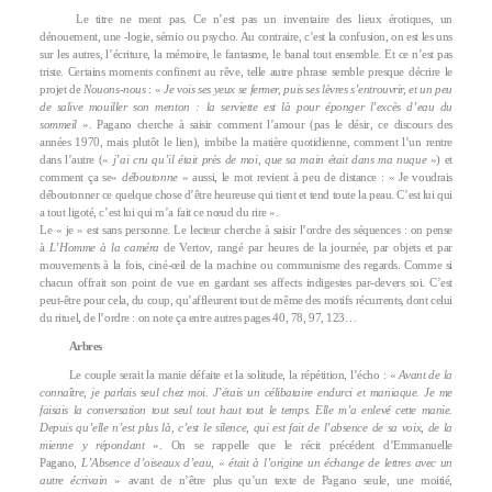
Le titre ne ment pas. Ce n’est pas un inventaire des lieux érotiques, un
dénouement, une -logie, sémio ou psycho. Au contraire, c’est la confusion, on est les uns
sur les autres, l’écriture, la mémoire, le fantasme, le banal tout ensemble. Et ce n’est pas
triste. Certains moments confinent au rêve, telle autre phrase semble presque décrire le
projet de
Nouons-nous
: «
Je vois ses yeux se fermer, puis ses lèvres s’entrouvrir, et un peu
de salive mouiller son menton : la serviette est là pour éponger l’excès d’eau du
sommeil
». Pagano cherche à saisir comment l’amour (pas le désir, ce discours des
années 1970, mais plutôt le lien), imbibe la matière quotidienne, comment l’un rentre
dans l’autre («
j’ai cru qu’il était près de moi, que sa main était dans ma nuque
») et
comment ça se«
déboutonne
» aussi, le mot revient à peu de distance : « Je voudrais
déboutonner ce quelque chose d’être heureuse qui tient et tend toute la peau. C’est lui qui
a tout ligoté, c’est lui qui m’a fait ce nœud du rire ».
Le « je » est sans personne. Le lecteur cherche à saisir l’ordre des séquences : on pense
à
L’Homme à la caméra
de Vertov, rangé par heures de la journée, par objets et par
mouvements à la fois, ciné-œil de la machine ou communisme des regards. Comme si
chacun offrait son point de vue en gardant ses affects indigestes par-devers soi. C’est
peut-être pour cela, du coup, qu’affleurent tout de même des motifs récurrents, dont celui
du rituel, de l’ordre : on note ça entre autres pages 40, 78, 97, 123…
Arbres
Le couple serait la manie défaite et la solitude, la répétition, l’écho : «
Avant de la
connaître, je parlais seul chez moi. J’étais un célibataire endurci et maniaque. Je me
faisais la conversation tout seul tout haut tout le temps. Elle m’a enlevé cette manie.
Depuis qu’elle n’est plus là, c’est le silence, qui est fait de l’absence de sa voix, de la
mienne y répondant
». On se rappelle que le récit précédent d’Emmanuelle
Pagano,
L’Absence d’oiseaux d’eau
, «
était à l’origine un échange de lettres avec un
autre écrivain
» avant de n’être plus qu’un texte de Pagano seule, une moitié,