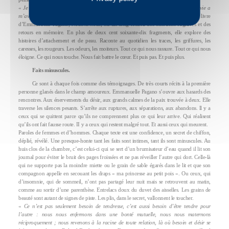
«
Je l’ai aimé par ses mains, immédiatement. Lui il est Ie premier homme de ma vie a
m’avoir serré la main, les autres, familiers ou non, me faisaient la bise.
» Le dernier livre
d’Emmanuelle Pagano,
Nouons-nous
, est un long recueil des émotions fugitives et des
retours en mémoire. En plus de deux cent soixante-dix fragments, elle explore des
histoires d’attachement et de peau. Raconte au quotidien les traces, les griffures, les
caresses, les rougeurs. Les odeurs, les moiteurs. Tout ce qui nous rassure. Tout ce qui nous
éloigne. Ce qui nous touche. Nous fait battre le cœur. Et puis pas. Et puis plus.
Faits minuscules.
Ce sont à chaque fois comme des témoignages. De très courts récits à la première
personne glanés dans le champ amoureux. Emmanuelle Pagano s’ouvre aux hasards des
rencontres. Aux énervements du désir, aux grands calmes de la paix trouvée à deux. Elle
traverse les silences pesants. S’arrête aux ruptures, aux séparations, aux abandons. ll y a
ceux qui se quittent parce qu’ils ne comprennent plus ce qui leur arrive. Qui réalisent
qu’ils ont fait fausse route. II y a ceux qui restent malgré tout. Et aussi ceux qui meurent.
Paroles de femmes et d’hommes. Chaque texte est une confidence, un secret de chiffon,
déplié, révélé. Une presque-honte tant les faits sont intimes, tant ils sont minuscules. Au
huis clos de la chambre, c’est celui-ci qui se sert d’un brumisateur d’eau quand il lit son
journal pour éviter le bruit des pages froissées et ne pas réveiller l’autre qui dort. Celle-là
qui ne supporte pas la moindre miette ou le grain de sable égarés dans le lit et que son
compagnon appelle en secouant les draps « ma princesse au petit pois ». Ou ceux, qui
d’insomnie, qui de sommeil, n’ont pas partagé leur nuit mais se retrouvent au matin,
comme au sortir d’une parenthèse. Entrelacs doux du duvet des aisselles. Les grains de
beauté sont autant de signes de piste. Les plis, dans le secret, vallonnent le toucher.
«
Ce n’est pas seulement besoin de tendresse, c’est aussi besoin d’être tendre pour
l’autre : nous nous enfermons dans une bonté mutuelle, nous nous maternons
réciproquement ; nous revenons à la racine de toute relation, là où besoin et désir se