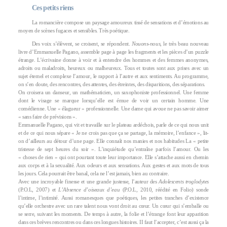
Ces petits riens
La romancière compose un paysage amoureux tissé de sensations et d’émotions au
moyen de scènes fugaces et sensibles. Très poétique.
Des voix s’élèvent, se croisent, se répondent.
Nouons-nous
, le très beau nouveau
livre d’Emmanuelle Pagano, assemble page à page les fragments et les pièces d’un puzzle
étrange. L’écrivaine donne à voir et à entendre des hommes et des femmes anonymes,
adroits ou maladroits, heureux ou malheureux. Tous et toutes sont aux prises avec un
sujet éternel et complexe l’amour, le rapport à l’autre et aux sentiments. Au programme,
on s’en doute, des rencontres, des attentes, des étreintes, des disparitions, des séparations.
On croisera un danseur, un mathématicien, un saxophoniste professionnel. Une femme
dont le visage se marque lorsqu’elle est émue de voir un certain homme. Une
comédienne. Une « élagueur » professionnelle. Une dame qui avoue ne pas savoir aimer
« sans faire de prévisions ».
Emmanuelle Pagano, qui vit et travaille sur le plateau ardéchois, parle de ce qui nous unit
et de ce qui nous sépare « Je ne crois pas que ça se partage, la mémoire, l’enfance », lit-
on d’ailleurs au détour d’une page. Elle connaît nos manies et nos habitudes La « petite
tristesse de sept heures du soir ». L’inquiétude qu’entraîne parfois l’amour. Ou les
« choses de rien » qui ont pourtant toute leur importance. Elle s’attache aussi en chemin
aux corps et à la sexualité. Aux odeurs et aux sensations. Aux gestes et aux mots de tous
les jours. Cela pourrait être banal, cela ne l’est jamais, bien au contraire.
Avec une incroyable finesse et une grande justesse, l’auteur des
Adolescents troglodytes
(P.O.L, 2007) et
L’Absence d’oiseaux d’eau
(P.O.L, 2010, réédité en Folio) sonde
l’intime, l’intimité. Aussi romanesques que poétiques, les petites tranches d’existence
qu’elle orchestre avec un rare talent nous vont droit au cœur. Un cœur qui s’emballe ou
se serre, suivant les moments. De temps à autre, la folie et l’étrange font leur apparition
dans ces brèves rencontres ou dans ces longues histoires. II faut l’accepter, c’est aussi ça la