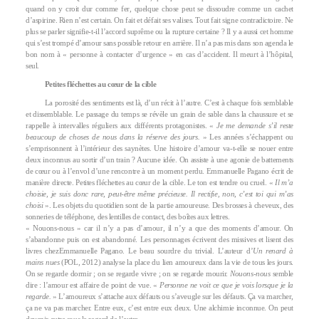
quand on y croit dur comme fer, quelque chose peut se dissoudre comme un cachet
d’aspirine. Rien n’est certain. On fait et défait ses valises. Tout fait signe contradictoire. Ne
plus se parler signifie-t-il l’accord suprême ou la rupture certaine ? Il y a aussi cet homme
qui s’est trompé d’amour sans possible retour en arrière. Il n’a pas mis dans son agenda le
bon nom à « personne à contacter d’urgence » en cas d’accident. Il meurt à l’hôpital,
seul.
Petites fléchettes au cœur de la cible
La porosité des sentiments est là, d’un récit à l’autre. C’est à chaque fois semblable
et dissemblable. Le passage du temps se révèle un grain de sable dans la chaussure et se
rappelle à intervalles réguliers aux différents protagonistes. «
Je me demande s’il reste
beaucoup de choses de nous dans la réserve des jours.
» Les années s’échappent ou
s’emprisonnent à l’intérieur des saynètes. Une histoire d’amour va-t-elle se nouer entre
deux inconnus au sortir d’un train ? Aucune idée. On assiste à une agonie de battements
de cœur ou à l’envol d’une rencontre à un moment perdu. Emmanuelle Pagano écrit de
manière directe. Petites fléchettes au cœur de la cible. Le ton est tendre ou cruel. «
Il m’a
choisie, je suis donc rare, peut-être même précieuse. Il rectifie, non, c’est toi qui m’as
choisi
». Les objets du quotidien sont de la partie amoureuse. Des brosses à cheveux, des
sonneries de téléphone, des lentilles de contact, des boîtes aux lettres.
« Nouons-nous » car il n’y a pas d’amour, il n’y a que des moments d’amour. On
s’abandonne puis on est abandonné. Les personnages écrivent des missives et lisent des
livres chezEmmanuelle Pagano. Le beau sourdre du trivial. L’auteur d’
Un renard à
mains nues
(POL, 2012) analyse la place du lien amoureux dans la vie de tous les jours.
On se regarde dormir ; on se regarde vivre ; on se regarde mourir.
Nouons-nous
semble
dire : l’amour est affaire de point de vue. «
Personne ne voit ce que je vois lorsque je la
regarde.
» L’amoureux s’attache aux défauts ou s’aveugle sur les défauts. Ça va marcher,
ça ne va pas marcher. Entre eux, c’est entre eux deux. Une alchimie inconnue. On peut