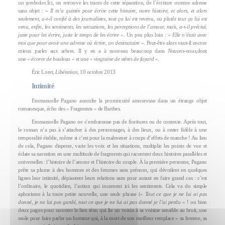
un
symbolon
.Ici, on retrouve les traces de cette séparation, de l’écriture comme adresse
sans objet : «
Il m’a quittée pour écrire cette histoire, notre histoire, et alors, et alors
seulement, a-t-il confié à des journalistes, tout ça lui est revenu, ou plutôt tout ça lui est
venu, enfin, les sentiments, les sensations, les perceptions de l’amour, mais, a-t-il précisé,
juste pour les écrire, juste le temps de les écrire
». Un peu plus loin : «
Elle n’était avec
moi que pour avoir une adresse où écrire, un destinataire
». Peut-être alors vaut-il encore
mieux parler aux arbres. Il y en a à nouveau beaucoup dans
Nouons-nous
,dont
une «
écorce de bouleau
» et une «
vingtaine de stères de fayard
».
Éric Loret,
Libération
, 10 octobre 2013
Intimité
Emmanuelle Pagano ausculte la promiscuité amoureuse dans un étrange objet
romanesque, écho des « Fragments » de Barthes.
Emmanuelle Pagano ne s’embarrasse pas de fioritures ou de contexte. Après tout,
le roman n’a pas à s’attacher à des personnages, à des lieux, ou à rester fidèle à une
temporalité établie, même si c’est pour la malmener à coups d’effets de manche ! Au lieu
de cela, Pagano disperse, varie les voix et les situations, multiplie les points de vue et
éclate sa narration en une multitude de fragments qui racontent deux histoires parallèles et
universelles : l’histoire de l’amour et l’histoire du couple. À la première personne, Pagano
prête sa plume à des hommes et des femmes sans prénom, qui dévoilent en quelques
lignes leur intimité, dépiautent leurs relations sans pour autant en faire grand cas : c’est
l’ordinaire, le quotidien, l’action qui incarnent ici les sentiments. Cela va du simple
aphorisme à la toute petite nouvelle, une seule phrase («
Tout ce que je ne lui ai pas
donné, je ne lai pas gardé, tout ce que je ne lui ai pas donné je l’ai perdu
» ! ou bien
deux pages pour raconter le lien ténu qui lie un voisin à sa voisine sensible au bruit, une
seule pour faire parler un homme qui, à la mort de son meilleur remplace « sa femme, sa