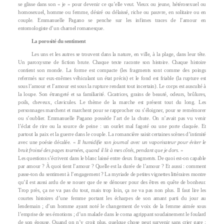
se glisse dans son « je » pour devenir ce qu’elle veut. Vieux ou jeune, hétérosexuel ou
homosexuel, homme ou femme, désiré ou délaissé, riche ou pauvre, en solitaire ou en
couple. Emmanuelle Pagano se penche sur les infimes traces de l’amour en
entomologiste d’un charnel romanesque.
La porosité du sentiment
Les uns et les autres se trouvent dans la nature, en ville, à la plage, dans leur tête.
Un paroxysme de fiction brute. Chaque texte raconte son histoire. Chaque histoire
contient son monde. La forme est compacte (les fragments sont comme des poings
refermés sur eux-mêmes véhiculant un état précis) et le fond est friable (la rupture est
sous l’amour et l’amour est sous la rupture rendant tout incertain). Le corps est ausculté à
la loupe. Son étrangeté et sa familiarité. Cicatrices, grains de beauté, odeurs, brûlures,
poils, cheveux, clavicules. Le thème de la marche est présent tout du long. Les
personnages marchent et marchent pour se rapprocher ou s’éloigner, pour se remémorer
ou s’oublier. Emmanuelle Pagano possède l’art de la chute. On n’avait pas vu venir
l’éclat de rire ou la source de peine : un ourlet mal fagoté ou une porte claquée. Et
partout la paix et la guerre dans le couple. La romancière saisit certaines scènes d’intimité
avec une poésie décalée. «
Il humidifie son journal avec un vaporisateur pour éviter le
bruit froissé des pages tournées, quand il lit à mes côtés, pendant que je dors.
»
Les questions s’écrivent dans le blanc laissé entre deux fragments. De quoi est-on capable
par amour ? À quoi tient l’amour ? Quelle est la durée de l’amour ? Et aussi : comment
passe-ton du sentiment à l’engagement ? La myriade de petites vignettes littéraires montre
qu’il est aussi ardu de se nouer que de se dénouer pour des êtres en quête de bonheur.
Trop près, ça ne va pas du tout, mais trop loin, ça ne va pas non plus. Il faut lire les
courtes histoires d’une femme portant les écharpes de son amant parti du jour au
lendemain ; d’un homme ayant noté le changement de voix de la femme aimée sous
l’emprise de ses émotions ; d’un malade dans le coma agrippant soudainement le foulard
de son épouse. Quand on n’y croit plus, quelque chose peut survenir sans crier gare ;