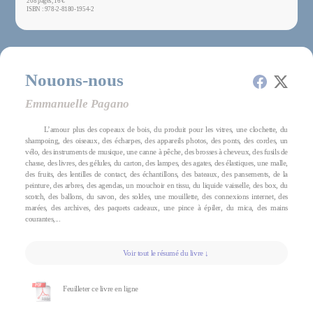
208 pages, 16 €
ISBN : 978-2-8180-1954-2
Nouons-nous
Emmanuelle Pagano
L’amour plus des copeaux de bois, du produit pour les vitres, une clochette, du
shampoing, des oiseaux, des écharpes, des appareils photos, des ponts, des cordes, un
vélo, des instruments de musique, une canne à pêche, des brosses à cheveux, des fusils de
chasse, des livres, des gélules, du carton, des lampes, des agates, des élastiques, une malle,
des fruits, des lentilles de contact, des échantillons, des bateaux, des pansements, de la
peinture, des arbres, des agendas, un mouchoir en tissu, du liquide vaisselle, des box, du
scotch, des ballons, du savon, des soldes, une mouillette, des connexions internet, des
marées, des archives, des paquets cadeaux, une pince à épiler, du mica, des mains
courantes,...
Voir tout le résumé du livre ↓
Feuilleter ce livre en ligne