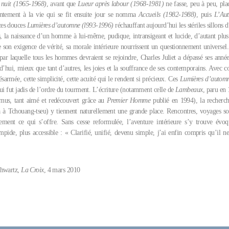
 nuit (1965-1968)
, avant que
Lueur après labour (1968-1981)
ne fasse, peu à peu, pla
entement à la vie qui se fit ensuite jour se nomma
Accueils (1982-1988)
, puis
L’Au
 ces douces
Lumières d’automne (l993-1996)
réchauffant aujourd’hui les stériles sillons d
, la naissance d’un homme à lui-même, pudique, intransigeant et lucide, d’autant plu
ue son exigence de vérité, sa morale intérieure nourrissent un questionnement universel.
par laquelle tous les hommes devraient se rejoindre, Charles Juliet a dépassé ses année
rd’hui, mieux que tant d’autres, les joies et la souffrance de ses contemporains. Avec 
désarmée, cette simplicité, cette acuité qui le rendent si précieux. Ces
Lumières d’autom
ui fut jadis de l’ordre du tourment. L’écriture (notamment celle de
Lambeaux
, paru en 
amus, tant aimé et redécouvert grâce au
Premier Homme
publié en 1994), la recherche
 à Tchouang-tseu) y tiennent naturellement une grande place. Rencontres, voyages so
ement ce qui s’offre. Sans cesse reformulée, l’aventure intérieure s’y trouve évo
impide, plus accessible : « Clarifié, unifié, devenu simple, j’ai enfin compris qu’il ne
hwartz,
La Croix
, 4 mars 2010