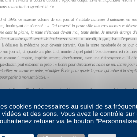
lucidité ? Timidité et accès d’audace ? Apparent conformisme et inapaisable révolte ? V
naison au retrait et spontanéité ?
»
93 et 1996, ce sixième volume de son journal s’intitule
Lumières d’automne
, en sou
bre, foudroyant de nécessité : «
J’ai traversé la petite ville aux rues mornes et déserte
e dans la plaine, la route s’étendait devant moi, toute droite. Je trouvais étrange d’
 dire à sa mère qu’il venait de bouleverser sa vie.
» Interdit, hagard, ivre d’espérance
rs à délaisser la médecine pour devenir écrivain. Que la teinte mordorée de ce jour 
de son journal, cinquante ans plus tard, montre à quel point l’éblouissement est rémanen
re comme il respire, impérieusement, discrètement, avec une clairvoyance qu’il dé
que chacun peut entonner in petto : «
Écrire pour déraciner la haine de soi. Écrire pour 
larifier, me mettre en ordre, m’unifier. Écrire pour gravir la pente qui mène à la simpli
, pour parler à mon semblable.
»
coute de l’autre, Charles Juliet sait aussi se faire messager. Les anonymes lui confient le
 cafés, des lettres ou des rencontres impromptues. En quelques phrases, fidèles et attenti
cun et accède subrepticement à leurs «
pré-pensées, ténues, fragiles, inconsistantes, q
 des cookies nécessaires au suivi de sa fréquent
qui disparaissent sitôt apparues
».
s vidéos et des sons. Vous avez le contrôle su
ouhaiteriez refuser via le bouton "Personnalise
flagornerie, il excelle à exprimer son admiration pour d’autres foreurs d’âme : pein
urs, danseurs. Ses hommages sont des mains nues qui s’agitent lentement derrière la vit
s il ne fuit. Charles Juliet a le sens de la mesure, de l’équilibre. C’est le fruit d’une e