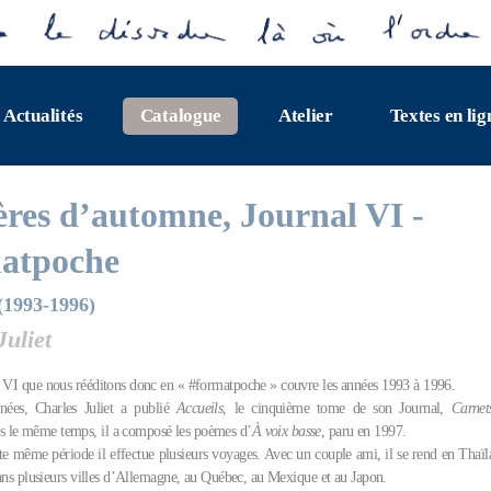
Actualités
Catalogue
Atelier
Textes en lig
res d’automne, Journal VI -
atpoche
(1993-1996)
Juliet
 VI que nous rééditons donc en « #formatpoche » couvre les années 1993 à 1996.
nées, Charles Juliet a publié
Accueils
, le cinquième tome de son Journal,
Carnet
s le même temps, il a composé les poèmes d’
À voix basse
, paru en 1997.
te même période il effectue plusieurs voyages. Avec un couple ami, il se rend en Thaïl
 dans plusieurs villes d’Allemagne, au Québec, au Mexique et au Japon.