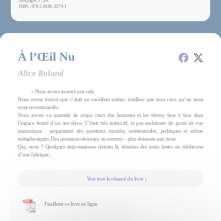
368 pages, 17,9 €
ISBN : 978-2-8180-2079-1
À l’Œil Nu
Alice Roland
« Nous avons montré nos culs.
Nous avons trouvé que c’était un excellent métier, meilleur que tous ceux qu’on nous
avait recommandés.
Nous avons vu quantité de corps, ceux des hommes et les nôtres, face à face dans
l’espace feutré d’un sex-show. C’était très instructif, et pas seulement du point de vue
anatomique : surgissaient des questions morales, sentimentales, politiques et même
métaphysiques. Des questions sérieuses, en somme – plus sérieuses que nous.
Qui, nous ? Quelques strip-teaseuses réunies là, témoins des jours fastes ou médiocres
d’une fabrique...
Voir tout le résumé du livre ↓
Feuilleter ce livre en ligne