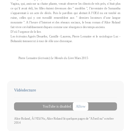
Vagina, qui, assis sur sa chaise pliante, venait observer les clitoris de très près, n’était plus
ce qu’il avait été), les filles étaient devenues des " modèles ", l’inventaire de Samantha
s’apparentait à un acte de décès. Puis le pavillon qui abritait A l’OEil nu est tombé en
ruine, celles qui y ont travaillé ressemblent aux " derniers locuteurs d’une langue
mourante ". A l’heure d’Internet et des réseaux sociaux, le beau roman d’Alice Roland
fait vivre cet établissement disparu comme une résurgence des temps anciens.
D’où l’urgence de le lire.
Les écrivains Agnès Desarthe, Camille -Laurens, Pierre Lemaitre et le sociologue Luc -
Boltanski tiennent ici à tour de rôle une chronique.
Pierre Lemaitre (écrivain)
Le Monde du Livre
Mars 2015
Vidéolecture
Allow
YouTube is disabled.
Alice Roland, À l’Œil Nu, Alice Roland lit quelques pages de ''A l'oeil nu'' octobre
2014