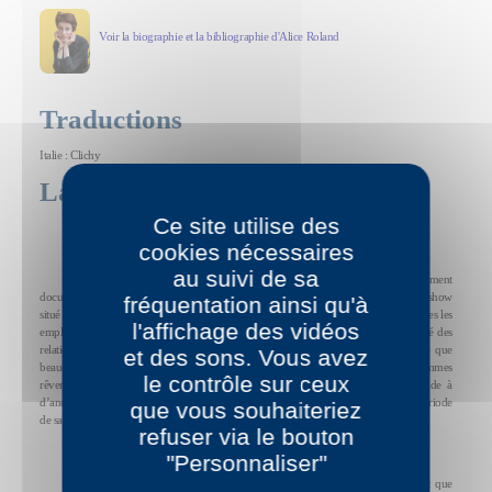
Voir la biographie et la bibliographie d'Alice Roland
Traductions
Italie : Clichy
La presse
Ce site utilise des
Le sex-show retrouvé
cookies nécessaires
au suivi de sa
Viviana Boudu avait choisi de considérer son travail sous un angle purement
documentaire (sous le nom de Vénus, elle était strip-teaseuse à L’OEil nu, un sex-show
fréquentation ainsi qu'à
situé à la périphérie, coincé entre deux bâtiments abritant des bureaux). Comme toutes les
l'affichage des vidéos
employées, pour permettre à des hommes de se masturber, elle a dansé seule, mimé des
relations lesbiennes, exhibé ses orifices, joué les mères Fouettard. Elle a fait " ce que
et des sons. Vous avez
beaucoup de femmes rêvent de faire tout en le détestant et que beaucoup d’hommes
le contrôle sur ceux
rêvent de voir tout en le méprisant ". Quelques années plus tard, elle demande à
d’anciennes collègues un témoignage sur la manière dont chacune a vécu cette période
que vous souhaiteriez
de sa vie, ce qu’y a représenté le sex-show.
refuser via le bouton
"Personnaliser"
Voilà la fiction proposée par Alice Roland dans un roman aussi intelligent que