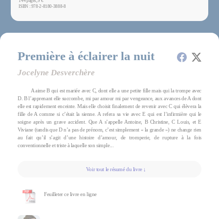
144 pages, 9 €
ISBN : 978-2-8180-3888-8
Première à éclairer la nuit
Jocelyne Desverchère
A aime B qui est mariée avec C, dont elle a une petite fille mais qui la trompe avec
D. B l’apprenant elle succombe, mi par amour mi par vengeance, aux avances de A dont
elle est rapidement enceinte. Mais elle choisit finalement de revenir avec C qui élèvera la
fille de A comme si c’était la sienne. A refera sa vie avec E qui est l’infirmière qui le
soigne après un grave accident. Que A s’appelle Antoine, B Christine, C Louis, et E
Viviane (tandis que D n’a pas de prénom, c’est simplement « la grande ») ne change rien
au fait qu’il s’agit d’une histoire d’amour, de tromperie, de rupture à la fois
conventionnelle et triste à laquelle son simple...
Voir tout le résumé du livre ↓
Feuilleter ce livre en ligne