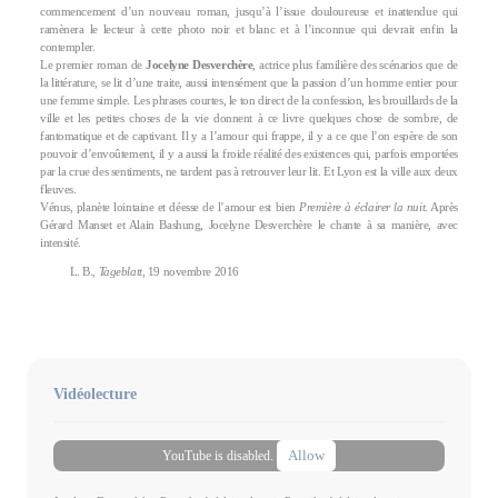
commencement d’un nouveau roman, jusqu’à l’issue douloureuse et inattendue qui
ramènera le lecteur à cette photo noir et blanc et à l’inconnue qui devrait enfin la
contempler.
Le premier roman de
Jocelyne Desverchère
, actrice plus familière des scénarios que de
la littérature, se lit d’une traite, aussi intensément que la passion d’un homme entier pour
une femme simple. Les phrases courtes, le ton direct de la confession, les brouillards de la
ville et les petites choses de la vie donnent à ce livre quelques chose de sombre, de
fantomatique et de captivant. Il y a l’amour qui frappe, il y a ce que l’on espère de son
pouvoir d’envoûtement, il y a aussi la froide réalité des existences qui, parfois emportées
par la crue des sentiments, ne tardent pas à retrouver leur lit. Et Lyon est la ville aux deux
fleuves.
Vénus, planète lointaine et déesse de l’amour est bien
Première à éclairer la nuit
. Après
Gérard Manset et Alain Bashung, Jocelyne Desverchère le chante à sa manière, avec
intensité.
L. B.,
Tageblatt
, 19 novembre 2016
Vidéolecture
Allow
YouTube is disabled.