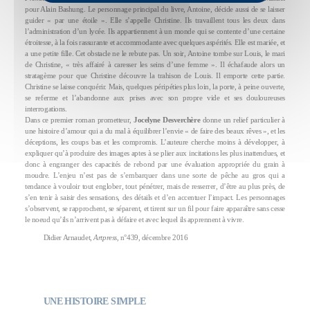
pour Alain Bashung. Le personnage principal du livre, Antoine, décide aussi de se laisser
guider « par une étoile ». Elle s’appelle Christine. Ils travaillent tous les deux dans
l’administration d’un lycée. Ils appartiennent à un monde qui se contente d’une certaine
étroitesse, à la fois rassurante et accommodante avec quelques aspérités. Elle est mariée, et
a une petite fille. Cet obstacle ne le rebute pas. Un soir, Antoine tombe sur Louis, le mari
de Christine, « très affairé à caresser les seins d’une femme ». Il échafaude alors un
stratagème pour que Christine découvre la trahison de Louis. Il emporte cette partie.
Christine se laisse conquérir. Mais, quelques péripéties plus loin, la porte, à peine ouverte,
se referme et l’abandonne aux prises avec son propre vide et ses douloureuses
interrogations.
Dans ce premier roman prometteur,
Jocelyne Desverchère
donne un relief particulier à
une histoire d’amour qui a du mal à équilibrer l’envie « de faire des beaux rêves », et les
déceptions, les coups bas et les compromis. L’auteure cherche moins à développer, à
expliquer qu’à produire des images aptes à se plier aux incitations les plus inattendues, et
donc à engranger des capacités de rebond par une évaluation appropriée du grain à
moudre. L’enjeu n’est pas de s’embarquer dans une sorte de pêche au gros qui a
tendance à vouloir tout englober, tout pénétrer, mais de resserrer, d’être au plus près, de
s’en tenir à saisir des sensations, des détails et d’en accentuer l’impact. Les personnages
s’observent, se rapprochent, se séparent, et tirent sur un fil pour faire apparaître sans cesse
le noeud qu’ils n’arrivent pas à défaire et avec lequel ils apprennent à vivre.
Didier Arnaudet,
Artpress,
n°439, décembre 2016
UNE HISTOIRE SIMPLE