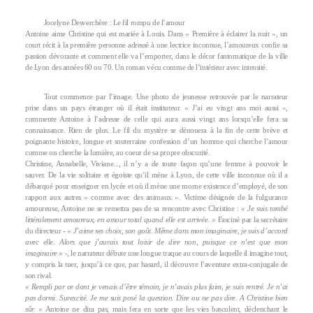
Jocelyne Desverchère : Le fil rompu de l’amour
Antoine aime Christine qui est mariée à Louis. Dans « Première à éclairer la nuit », un
court récit à la première personne adressé à une lectrice inconnue, l’amoureux confie sa
passion dévorante et comment elle va l’emporter, dans le décor fantomatique de la ville
de Lyon des années 60 ou 70. Un roman vécu comme de l’intérieur avec intensité.
Tout commence par l’image. Une photo de jeunesse retrouvée par le narrateur
prise dans un pays étranger où il était instituteur. « J’ai eu vingt ans moi aussi »,
commente Antoine à l’adresse de celle qui aura aussi vingt ans lorsqu’elle fera sa
connaissance. Rien de plus. Le fil du mystère se dénouera à la fin de cette brève et
poignante histoire, longue et souterraine confession d’un homme qui cherche l’amour
comme on cherche la lumière, au coeur de sa propre obscurité.
Christine, Annabelle, Viviane..., il n’y a de toute façon qu’une femme à pouvoir le
sauver. De la vie solitaire et égoïste qu’il mène à Lyon, de cette ville inconnue où il a
débarqué pour enseigner en lycée et où il mène une morne existence d’employé, de son
rapport aux autres « comme avec des animaux ». Victime désignée de la fulgurance
amoureuse, Antoine ne se remettra pas de sa rencontre avec Christine :
« Je suis tombé
littéralement amoureux, en amour total quand elle est arrivée. »
Fasciné par la secrétaire
du directeur - «
J’aime ses choix, son goût. Même dans mon imaginaire, je suis d’accord
avec elle. Alors que j’aurais tout loisir de dire non, puisque ce n’est que mon
imaginaire »
-, le narrateur débute une longue traque au cours de laquelle il imagine tout,
y compris la tuer, jusqu’à ce que, par hasard, il découvre l’aventure extra-conjugale de
son rival.
« Rempli par ce dont je venais d’être témoin, je n’avais plus faim, je suis rentré. Je n’ai
pas dormi. Surexcité. Je me suis posé la question. Dire ou ne pas dire. A Christine bien
sûr. »
Antoine ne dira pas, mais fera en sorte que les vies basculent, déclenchant le