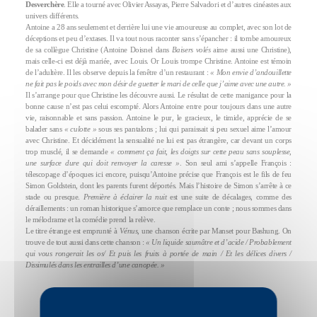
Desverchère
. Elle a tourné avec Olivier Assayas, Pierre Salvadori et d’autres cinéastes aux
univers différents.
Antoine a 28 ans seulement et derrière lui une vie amoureuse au complet, avec son lot de
déceptions et peu d’extases. Il va tout nous raconter sans s’épancher : il tombe amoureux
de sa collègue Christine (Antoine Doisnel dans
Baisers volés
aime aussi une Christine),
mais celle-ci est déjà mariée, avec Louis. Or Louis trompe Christine. Antoine est témoin
de l’adultère. Il les observe depuis la fenêtre d’un restaurant :
« Mon envie d’andouillette
ne fait pas le poids avec mon désir de guetter le mari de celle que j’aime avec une autre. »
Il s’arrange pour que Christine les découvre aussi. Le résultat de cette manigance pour la
bonne cause n’est pas celui escompté. Alors Antoine entre pour toujours dans une autre
vie, raisonnable et sans passion. Antoine le pur, le gracieux, le timide, apprécie de se
balader sans
« culotte »
sous ses pantalons ; lui qui paraissait si peu sexuel aime l’amour
avec Christine. Et décidément la sensualité ne lui est pas étrangère, car devant un corps
trop musclé, il se demande
« comment ça fait, les doigts sur cette peau sans souplesse,
une surface dure qui doit renvoyer la caresse »
. Son seul ami s’appelle François :
télescopage d’époques ici encore, puisqu’Antoine précise que François est le fils de feu
Simon Goldstein, dont les parents furent déportés. Mais l’histoire de Simon s’arrête à ce
stade ou presque.
Première à éclairer la nuit
est une suite de décalages, comme des
déraillements : un roman historique s’amorce que remplace un conte ; nous sommes dans
le mélodrame et la comédie prend la relève.
Le titre étrange est emprunté à
Vénus
, une chanson écrite par Manset pour Bashung. On
trouve de tout aussi dans cette chanson :
« Un liquide saumâtre et d’acide / Probablement
qui vous rongerait les os/ Et puis les fruits à portée de main / Et les délices divers /
Dissimulés dans les entrailles d’une canopée. »
Virginie Bloch-Lainé,
Libération
, 7 octobre 2016