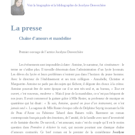
Voir la biographie et la bibliographie de Jocelyne Desverchère
La presse
Chaîne d’amours et mandoline
Premier ouvrage de l’actrice Jocelyne Desverchère
Les événements sont impossibles à dater : Antoine, le narrateur, fut
«instituteur»
: le
terme ne s’utilise plus. Il travaille désormais dans l’administration d’un lycée lyonnais.
Les élèves du lycée et leurs problèmes n’entrent pas dans l’horizon du jeune homme.
Avec le directeur de l’établissement et ses trois collègues - Annabelle, Christine et
Marguerite- Antoine ne parle pas des sujets qui fâchent, il déguste des choux à la crème.
Antoine pourrait être de notre époque car il se sent très seul et, au bureau,
« Tout est
ouvert, c’est nouveau, moderne »
. Mais il joue de la mandoline, ce n’est pas fréquent de
nos jours. Il avait commencé la guitare grâce à Mlle Rosier, sa professeur de musique en
quatrième qui lui disait :
« Tu sais, Antoine, quand on joue d’un instrument, on n’est
jamais seul »
. La sagesse de Mlle Rosier évoque celle de Delphine Seyrig incarnant la fée
de Peau d’Anne ou Fabienne Tabard dans Baisers volés. Rarement un roman
contemporain français parle des émotions, de l’amitié, de la famille avec tant d’inventivité
et de fantaisie discrète. De surcroît, c’est amusant, mais c’est du couple qu’il est le moins
question dans
Première à éclairer la nuit
, qui raconte pourtant une classique chaîne
d’amours contrariés. Ce bref roman est le premier de la comédienne
Jocelyne