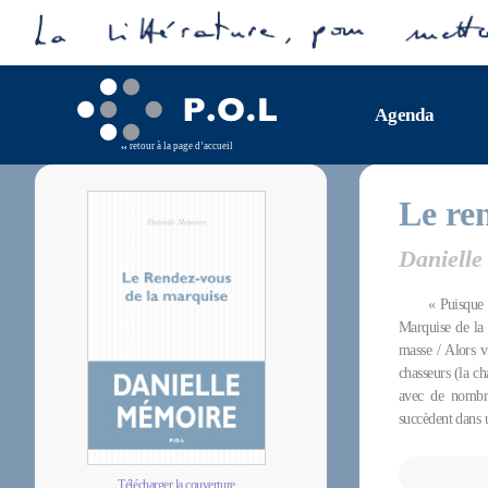
Agenda
retour à la page d’accueil
Le re
Daniell
« Puisque 
Marquise de la
masse / Alors v
chasseurs (la ch
avec de nombre
succèdent dans u
Télécharger la couverture