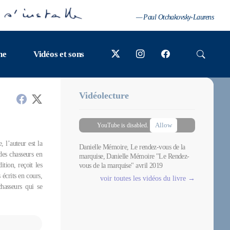
— Paul Otchakovsky-Laurens
ne
Vidéos et sons
Vidéolecture
Allow
YouTube is disabled.
l’auteur est la
Danielle Mémoire, Le rendez-vous de la
des chasseurs en
marquise, Danielle Mémoire "Le Rendez-
tion, reçoit les
vous de la marquise" avril 2019
 écrits en cours,
voir toutes les vidéos du livre →
hasseurs qui se