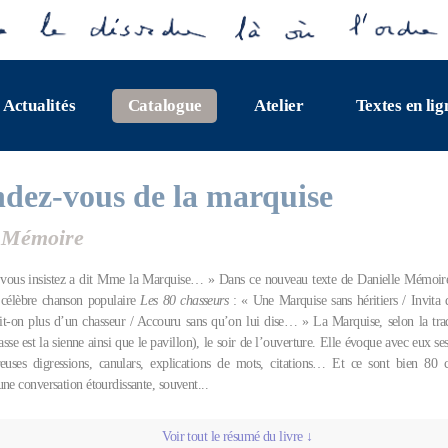
Actualités
Catalogue
Atelier
Textes en lig
ndez-vous de la marquise
e Mémoire
vous insistez a dit Mme la Marquise… » Dans ce nouveau texte de Danielle Mémoire, 
 célèbre chanson populaire
Les 80 chasseurs
: « Une Marquise sans héritiers / Invita 
it-on plus d’un chasseur / Accouru sans qu’on lui dise… » La Marquise, selon la tradi
asse est la sienne ainsi que le pavillon), le soir de l’ouverture. Elle évoque avec eux ses
uses digressions, canulars, explications de mots, citations… Et ce sont bien 80 c
ne conversation étourdissante, souvent...
Voir tout le résumé du livre ↓