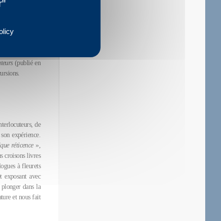
nt scabreuses de
r"
moire consacre à
n publiés, voire
olicy
e sa bibliographie
éarrangements et
herchant - si la
uteurs
(publié en
ursions.
nterlocuteurs, de
 son expérience.
lque réticence
»,
s croisons livres
ogues à fleurets
et exposant avec
e plonger dans la
ture et nous fait