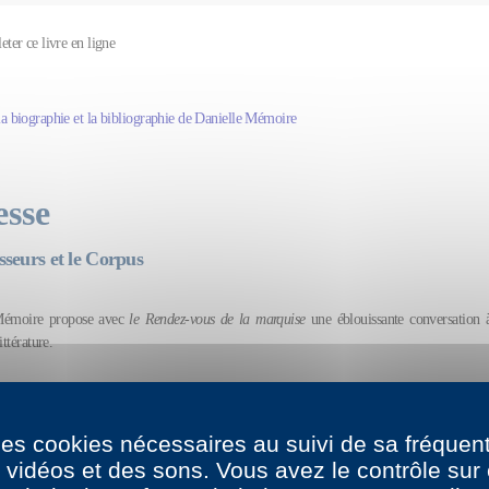
leter ce livre en ligne
la biographie et la bibliographie de Danielle Mémoire
esse
sseurs et le Corpus
Mémoire propose avec
le Rendez-vous de la marquise
une éblouissante conversation 
ittérature.
z-vous de la marquise, dit la chanson, ils étaient quatre-vingts chasseurs.
» Chasse
», de «
barbouillages
», d’«
écrits
». Bref, «
de mes livres
», dit la marquise elle-même,
 des cookies nécessaires au suivi de sa fréquent
 est-elle? Celle qui «
ne barbouille que de misérables narrations
», autrement dit mada
s vidéos et des sons. Vous avez le contrôle su
t à cinq heures, selon une phrase de Paul Valéry inventée par André Breton? Qu’importe