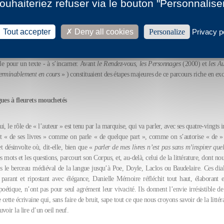
picion portée d’emblée sur le récit, le roman et, évidemment, les notions éminemme
ouhaiteriez refuser via le bouton "Personnalise
d’auteur.
Le Rendez-vous de la marquise
est le dernier des ouvrages que Danielle Mé
u Corpus. Cet ensemble de textes - on parle de deux ou trois mille pages - publiés et no
Tout accepter
Deny all cookies
Personalize
Privacy p
its, attribuables à un ou plusieurs auteurs ou « usurpateurs », entretient avec les livres d
tions multiples sous des formes diverses. Extraits, notes, réalisations de projets, r
vre manifeste de Danielle Mémoire apparaît comme les « fragments réglés » d’un texte c
le pour un texte - à s’incarner. Avant
le Rendez-vous
,
les Personnages
(2000) et
les A
terminablement en cours
» ) constituaient des étapes majeures de ce parcours riche en exc
gues à fleurets mouchetés
, le rôle de « l’auteur » est tenu par la marquise, qui va parler, avec ses quatre-vingts i
tôt « de ses livres » comme on parle « de quelque part », comme on s’autorise « de »
t désinvolte où, dit-elle, bien que «
parler de mes livres n’est pas sans m’inspirer que
es mots et les questions, parcourt son Corpus, et, au-delà, celui de la littérature, dont nou
is le berceau médiéval de la langue jusqu’à Poe, Doyle, Laclos ou Baudelaire. Ces dial
parant et ripostant avec élégance, Danielle Mémoire réfléchit tout haut, élaborant 
poétique, n’ont pas pour seul agrément leur vivacité. Ils donnent l’envie irrésistible d
 cette écrivaine qui, sans faire de bruit, sape tout ce que nous croyons savoir de la littéra
voir la lire d’un oeil neuf.