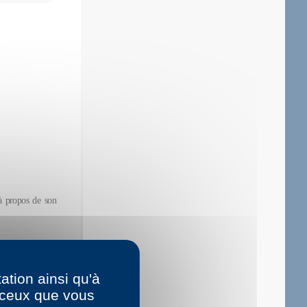
à propos de son
urs de quoi? De
 qui s’adresse à
ation ainsi qu'à
me de Sévigné ?
r ceux que vous
. Ce qui compte,