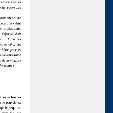
sur les violentes
 les trouve pas
 dans un pauvre
départ lui valent
s les plus dures
 l’époque était
ent à l’abri des
ain, et même des
de bâton pour les
ion contemporaine
s de la violence
es autres.
»
r ses recherches
t le pouvoir est
upe le jusqu’au-