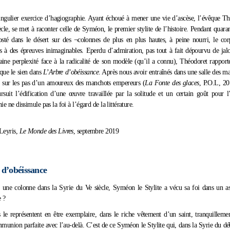
ingulier exercice d’hagiographie. Ayant échoué à mener une vie d’ascèse, l’évêque Th
ècle, se met à raconter celle de Syméon, le premier stylite de l’histoire. Pendant quara
posté dans le désert sur des ¬colonnes de plus en plus hautes, à peine nourri, le cor
 à des épreuves inimaginables. Eperdu d’admiration, pas tout à fait dépourvu de jalo
taine perplexité face à la radicalité de son modèle (qu’il a connu), Théodoret rapport
ue le sien dans
L’Arbre d’obéissance
. Après nous avoir entraînés dans une salle des ma
t sur les pas d’un amoureux des manchots empereurs (
La Fonte des glaces
, P.O.L, 20
suit l’édification d’une œuvre travaillée par la solitude et un certain goût pour l
ie ne dissimule pas la foi à l’égard de la littérature.
Leyris,
Le Monde des Livres
, septembre 2019
 d’obéissance
 une colonne dans la Syrie du Ve siècle, Syméon le Stylite a vécu sa foi dans un as
e ?
 le représentent en être exemplaire, dans le riche vêtement d’un saint, tranquilleme
munion parfaite avec l’au-delà. C’est de ce Syméon le Stylite qui, dans la Syrie du déb