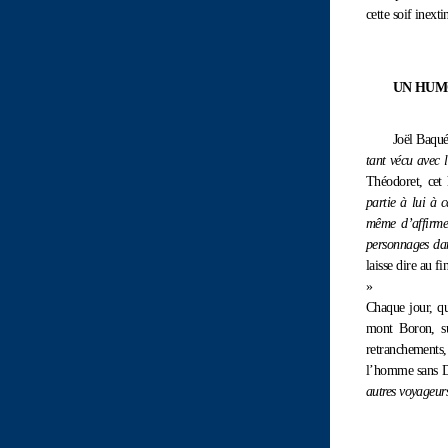
cette soif inext
UN HUM
Joël Baqué
tant vécu avec l
Théodoret, cet 
partie à lui à 
même d’affirmer
personnages dans
laisse dire au f
»
Chaque jour, qu
mont Boron, su
retranchements,
l’homme sans Di
autres voyageur