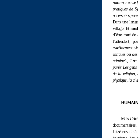
rattraper en se 
pratiques de S
nécessaires pour
Dans une langu
village. Et soud
d’être roué de 
l’attendent, p
extrêmement vio
esclaves ou des
criminels, il ne
punir. Les gens 
de la religion,
physique, la civ
HUMAIN
Mais
l’Ar
documentaires. 
laissé ensuite 