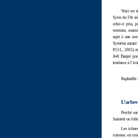
Voici un s
Syrie du IVe si
celui-ci pria, 
vermine, soumis
sujet à une cer
Syméon autant q
P.O.L, 2015) e
Joël Baqué pour
tendance à l’iron
Raphaëlle 
L’arbre
Perché sur
Sainteté ou foli
Les icônes
colonne, en com