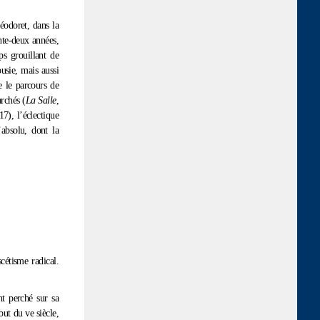
éodoret, dans la
nte-deux années,
ps grouillant de
usie, mais aussi
e le parcours de
rchés (
La Salle
,
17), l’éclectique
’absolu, dont la
cétisme radical.
nt perché sur sa
ut du ve siècle,