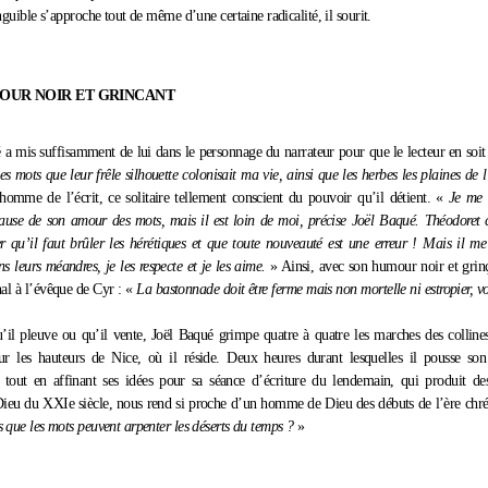
inguible s’approche tout de même d’une certaine radicalité, il sourit.
OUR NOIR ET GRINCANT
 a mis suffisamment de lui dans le personnage du narrateur pour que le lecteur en soi
es mots que leur frêle silhouette colonisait ma vie, ainsi que les herbes les plaines de 
homme de l’écrit, ce solitaire tellement conscient du pouvoir qu’il détient. «
Je me s
cause de son amour des mots, mais il est loin de moi, précise Joël Baqué. Théodoret 
 qu’il faut brûler les hérétiques et que toute nouveauté est une erreur ! Mais il me
 leurs méandres, je les respecte et je les aime.
» Ainsi, avec son humour noir et grin
inal à l’évêque de Cyr : «
La bastonnade doit être ferme mais non mortelle ni estropier, v
’il pleuve ou qu’il vente, Joël Baqué grimpe quatre à quatre les marches des collin
r les hauteurs de Nice, où il réside. Deux heures durant lesquelles il pousse son
 tout en affinant ses idées pour sa séance d’écriture du lendemain, qui produit de
eu du XXIe siècle, nous rend si proche d’un homme de Dieu des débuts de l’ère chré
s que les mots peuvent arpenter les déserts du temps ?
»