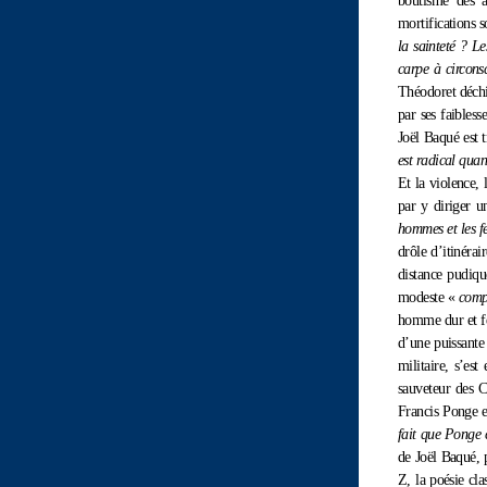
boutisme des a
mortifications s
la sainteté ? L
carpe à circons
Théodoret déchir
par ses faibles
Joël Baqué est 
est radical quan
Et la violence, 
par y diriger un
hommes et les fe
drôle d’itinéra
distance pudiqu
modeste «
compl
homme dur et fe
d’une puissante
militaire, s’es
sauveteur des CR
Francis Ponge et
fait que Ponge 
de Joël Baqué, p
Z, la poésie cl