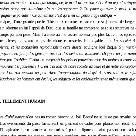
faisant reconnaître en tant que biographe, le meilleur qui soit ? A-t-il un regard critique 
yméon parce que lui-même n’a pu les supporter ? Ou parce qu’avec le recul, il ne
 gagner le paradis ? Ce qui est sûr, c’est qu’il est un personnage ambigu.
»
e âpre, d’une grande poésie, Théodoret commence par conter sa jeunesse de berger
ain résonne en lui l’appel de Dieu, que sa famille ne comprend pas : ses tentatives de 
coups par son père. Mais l’arrivée au monastère ne sera pas plus facile : les épreuve
ortes closes, nouveaux coups de trique et rosseries impitoyables... «
La société de
lente, et les monastères reproduisaient cette dureté
, souligne Joël Baqué.
S’y mettai
 paysans en fuite, des gens qui avaient des dettes ou voulaient échapper au fisc rom
 faut pas l’oublier. C’était un temps où les prieurs pouvaient tuer des moines à coups 
mouraient si facilement ! C’est très loin de notre société actuelle et de notre concept
 que l’on soit croyant ou pas. Avec l’augmentation du degré de sensibilité et le refu
ilisation et les hommes ont évolué, les religieux et les ecclésiastiques en même temps que l
, TELLEMENT HUMAIN
bre d’obéissance
n’est pas un roman historique. Joël Baqué ne se laisse pas envahir pa
Les événements du passé lui servent simplement de cadre pour planter son récit, tou
à l’imaginaire. Le romancier a une curiosité pour la figure du saint, passant sous sa lo