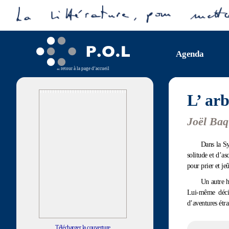
Agenda
retour à la page d’accueil
L’ ar
Joël Ba
Dans la S
solitude et d’as
pour prier et jeû
Un autre h
Lui-même décid
d’aventures étra
Télécharger la couverture