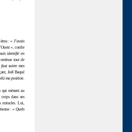
t ému : «
J’avais
l’Ouest
», confie
uis identifié en
continue tout de
 faut suivre mes
çant, Joël Baqué
oilà ma position.
es qui mènent au
 corps dans ses
s miracles. Lui,
tienne : «
Quels