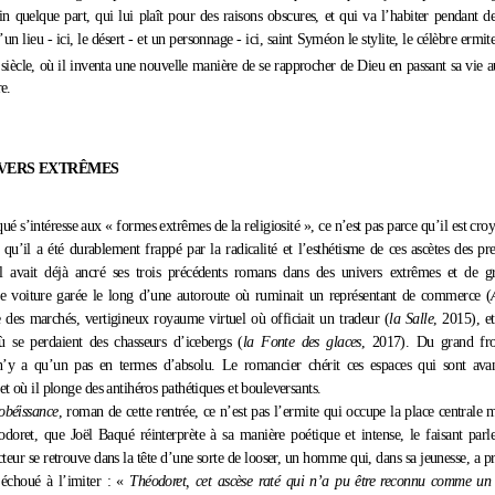
in quelque part, qui lui plaît pour des raisons obscures, et qui va l’habiter pendant d
’un lieu - ici, le désert - et un personnage - ici, saint Syméon le stylite, le célèbre ermit
siècle, où il inventa une nouvelle manière de se rapprocher de Dieu en passant sa vie
e.
IVERS EXTRÊMES
ué s’intéresse aux « formes extrêmes de la religiosité », ce n’est pas parce qu’il est croyan
 qu’il a été durablement frappé par la radicalité et l’esthétisme de ces ascètes des p
Il avait déjà ancré ses trois précédents romans dans des univers extrêmes et de g
ne voiture garée le long d’une autoroute où ruminait un représentant de commerce (
e des marchés, vertigineux royaume virtuel où officiait un tradeur (
la Salle
, 2015), e
ù se perdaient des chasseurs d’icebergs (
la Fonte des glaces
, 2017). Du grand fro
 n’y a qu’un pas en termes d’absolu. Le romancier chérit ces espaces qui sont avan
t où il plonge des antihéros pathétiques et bouleversants.
obéissance
, roman de cette rentrée, ce n’est pas l’ermite qui occupe la place centrale 
doret, que Joël Baqué réinterprète à sa manière poétique et intense, le faisant parl
cteur se retrouve dans la tête d’une sorte de looser, un homme qui, dans sa jeunesse, a 
échoué à l’imiter : «
Théodoret, cet ascèse raté qui n’a pu être reconnu comme un s