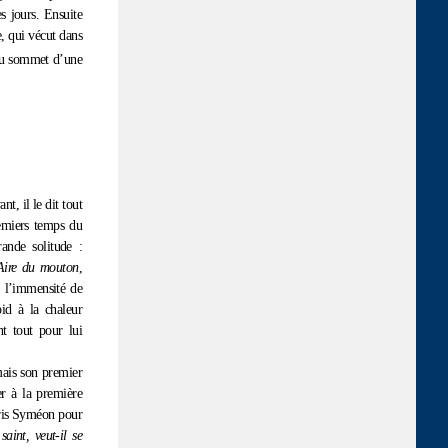
es jours. Ensuite
e, qui vécut dans
 au sommet d’une
t, il le dit tout
remiers temps du
rande solitude :
Aire du mouton
,
t l’immensité de
id à la chaleur
t tout pour lui
mais son premier
er à la première
pris Syméon pour
aint, veut-il se