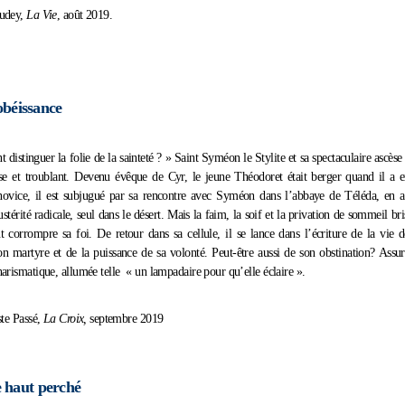
udey,
La Vie
, août 2019.
obéissance
distinguer la folie de la sainteté ? » Saint Syméon le Stylite et sa spectaculaire ascès
e et troublant. Devenu évêque de Cyr, le jeune Théodoret était berger quand il a 
novice, il est subjugué par sa rencontre avec Syméon dans l’abbaye de Téléda, en ac
austérité radicale, seul dans le désert. Mais la faim, la soif et la privation de sommeil br
t corrompre sa foi. De retour dans sa cellule, il se lance dans l’écriture de la vi
n martyre et de la puissance de sa volonté. Peut-être aussi de son obstination? Assu
arismatique, allumée telle « un lampadaire pour qu’elle éclaire ».
te Passé,
La Croix,
septembre 2019
e haut perché