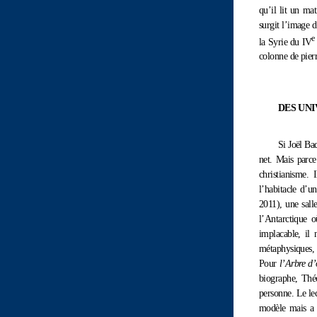
qu’il lit un mat
surgit l’image d
e
la Syrie du IV
colonne de pierr
DES UN
Si Joël Baq
net. Mais parce
christianisme. 
l’habitacle d’u
2011), une sall
l’Antarctique o
implacable, il
métaphysiques, e
Pour
l’Arbre d’
biographe, Théo
personne. Le le
modèle mais a 