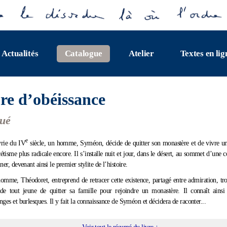
Actualités
Catalogue
Atelier
Textes en lig
bre d’obéissance
qué
e
yrie du IV
siècle, un homme, Syméon, décide de quitter son monastère et de vivre u
cétisme plus radicale encore. Il s’installe nuit et jour, dans le désert, au sommet d’une 
ner, devenant ainsi le premier stylite de l’histoire.
omme, Théodoret, entreprend de retracer cette existence, partagé entre admiration, trou
e tout jeune de quitter sa famille pour rejoindre un monastère. Il connaît ainsi 
nges et burlesques. Il y fait la connaissance de Syméon et décidera de raconter...