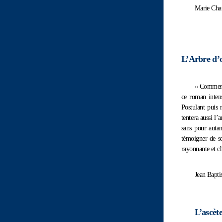
Marie Cha
L’Arbre d’
« Comment 
ce roman intens
Postulant puis 
tentera aussi l’
sans pour autan
témoigner de so
rayonnante et ch
Jean Baptis
L’ascèt