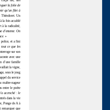
 corps nié, des
guer la folie de
ir qu’un filet à
t Théodoret. Un
à la fois accablé
à la radicalité,
ne d’entente. On
nce.
»
police, et a fini
 tout ce que les
interroge sur son
raconte avec une
in d’une famille
aillait la vigne,
ge, sous le joug
appel du service
nu maître-nageur
ns entre le poète
’a accroché : le
ntrés dans la vie
ire, Ponge de A à
it remarquer que