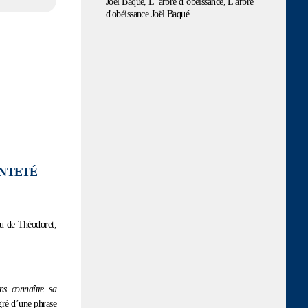
INTETÉ
au de Théodoret,
ns connaître sa
gré d’une phrase