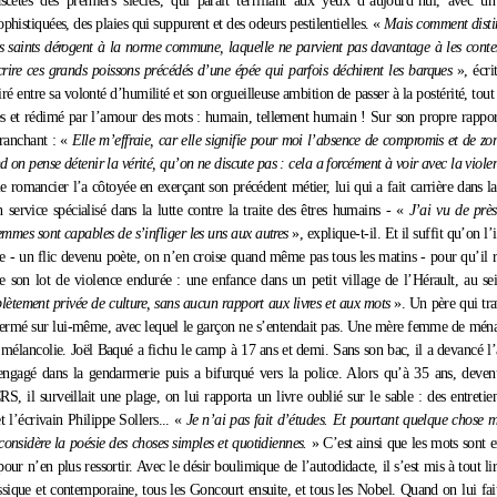
scètes des premiers siècles, qui paraît terrifiant aux yeux d’aujourd’hui, avec un
ophistiquées, des plaies qui suppurent et des odeurs pestilentielles. «
Mais comment distin
es saints dérogent à la norme commune, laquelle ne parvient pas davantage à les conten
crire ces grands poissons précédés d’une épée qui parfois déchirent les barques
», écri
é entre sa volonté d’humilité et son orgueilleuse ambition de passer à la postérité, tout 
ses et rédimé par l’amour des mots : humain, tellement humain ! Sur son propre rapport 
tranchant : «
Elle m’effraie, car elle signifie pour moi l’absence de compromis et de zo
d on pense détenir la vérité, qu’on ne discute pas : cela a forcément à voir avec la viole
le romancier l’a côtoyée en exerçant son précédent métier, lui qui a fait carrière dans la 
 service spécialisé dans la lutte contre la traite des êtres humains - «
J’ai vu de près
mmes sont capables de s’infliger les uns aux autres
», explique-t-il. Et il suffit qu’on l’
ire - un flic devenu poète, on n’en croise quand même pas tous les matins - pour qu’il 
e son lot de violence endurée : une enfance dans un petit village de l’Hérault, au se
ètement privée de culture, sans aucun rapport aux livres et aux mots
». Un père qui trav
rmé sur lui-même, avec lequel le garçon ne s’entendait pas. Une mère femme de ména
 mélancolie. Joël Baqué a fichu le camp à 17 ans et demi. Sans son bac, il a devancé l’
t engagé dans la gendarmerie puis a bifurqué vers la police. Alors qu’à 35 ans, deve
S, il surveillait une plage, on lui rapporta un livre oublié sur le sable : des entretie
 l’écrivain Philippe Sollers... «
Je n’ai pas fait d’études. Et pourtant quelque chose m
considère la poésie des choses simples et quotidiennes.
» C’est ainsi que les mots sont e
our n’en plus ressortir. Avec le désir boulimique de l’autodidacte, il s’est mis à tout l
assique et contemporaine, tous les Goncourt ensuite, et tous les Nobel. Quand on lui fa