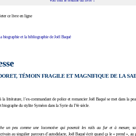
Voir tout le résumé du livre ↓
leter ce livre en ligne
la biographie et la bibliographie de Joël Baqué
esse
ORET, TÉMOIN FRAGILE ET MAGNIFIQUE DE LA SA
à la littérature, l’ex-commandant de police et romancier Joël Baqué se met dans la pe
t biographe du stylite Syméon dans la Syrie du IVe siècle.
he un peu comme une locomotive qui poserait les rails au fur et à mesure, sa
rivain au singulier parcours d’autodidacte, Joël Baqué écrit quand ça le « prend », au 