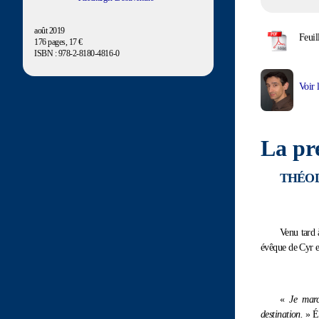
août 2019
Feuil
176 pages, 17 €
ISBN : 978-2-8180-4816-0
Voir 
La pr
THÉOD
Venu tard 
évêque de Cyr e
«
Je marc
destination.
» Éc