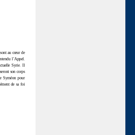
e sont au cœur de
entendu l’Appel.
tuelle Syrie. Il
iseront son corps
e de Syméon pour
rément de sa foi