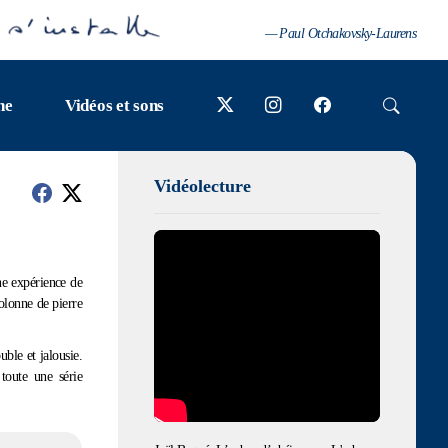
— Paul Otchakovsky-Laurens
ne
Vidéos et sons
Vidéolecture
Allow
YouTube is disabled.
ne expérience de
Joël Baqué, L’ arbre d’obéissance, L'arbre
colonne de pierre
d'obéissance Joël Baqué
ble et jalousie.
toute une série