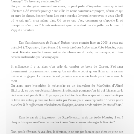
langage
", "
Se lamenter, c’est connaître
".
On peut en être gêné comme d’un excès, on peut parler d’impudeur, mais après tout
l’écriture a été inventée pour ça : recueillir les noms communs et propres, décrire ce qui
est entre les choses, donner forme à ce qui n’est plus. Je veux le retrouver, je veux aller là
où je sais qu’il n’est même plus. Où est-ce que c’est, comment ça s’appelle là où
quelqu’un n’est plus ? Je sais maintenant que cet endroit ne s’appelle pas la mort, il
s’appelle l’écriture.
Des Vies silencieuses de Samuel Beckett
, votre premier livre en 2006, à ceux qui
ont suivi,
L’Exposition
,
Supplément à la vie de Barbara Loden
et
La Robe blanche
, votre
travail littéraire semble tourner autour du silence ou du vide, du manque, et d’une
certaine mélancolie qui l’accompagne…
Si mélancolie il y a, alors c’est celle du combat de boxe de Charlot. S’obstiner
joyeusement, courageusement, alors qu’on sait dès le début qu’on finira sur le carreau
même si on gagne. La mélancolie est peut-être une ruse vivifiante pour boxer avec la
mort.
Ou alors, autre hypothèse, la mélancolie est un équivalent du MacGuffin d’Alfred
Hitchcock, ce truc, cet objet parfaitement inutile, mais pourtant c’est lui qui fait avancer le
récit – sans lui, pas de film. Et puisque par tradition le mélancolique est un sujet hanté par
le texte des autres, je vais me faire aider par Pessoa pour vous répondre : "
J’écris parce
que c’est là le raffinement, viscéralement illogique, de mon art de cultiver les états d’âme.
"
Dans le cas de
L’Exposition
, de
Supplément
… et de
La Robe blanche
, il est à
chaque fois question d’une femme fascinante. Vouliez-vous interroger le féminin ?
Non, pas le féminin. A vrai dire, le féminin, je ne sais pas bien ce que c’est, et je ne suis