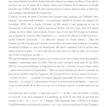
aux cœurs blessés, et voilà la tristesse humaine balayée un instant, au détour d’une phrase
et d’une rue, par le plaisir de la langue. Ainsi toute l’histoire de la littérature n’est-elle
peut-être que l’effort répété de faire tenir la mort et l’amour dans les mots, le désir fou
que la langue, littéralement, les comprenne.
L’amour, la mort, les mots. C’est dans leurs parages amis, ennemis, que Nathalie Léger
cherche «
une minuscule certitude
», une épiphanie capable de fracasser son chagrin. En
novembre 2018, elle a perdu l’homme qu’elle aimait et qui partageait sa vie, le
dramaturge et théoricien du théâtre Jean-Loup Rivière.
Suivant l’azur
, bref récit discret
comme un secret fidèle, tente d’abord d’entrer dans le souvenir. Des images se dessinent,
qui se passent de mots car elles ressuscitent ce «
composé de silence et d’effervescence
»
qu’est l’intimité amoureuse, «
ce minuscule viatique de choses infimes
». Mais dès
l’instant qu’elle veut saisir par l’écriture un peu de sa vie passée avec le disparu, ou même
ses derniers instants, sa veuve est désemparée, elle perd contenance, tout ce qu’un corps
abrite de mots la quitte. «
C’est le sens du mot veuf, veuve, le vidé, la vidée. Ce n’est pas
rien d’être occupée par un vide.
»
Elle qui les fréquente depuis toujours, qui a retracé en de nets et beaux récits des destinées
tragiques, notamment dans
La Robe blanche
, paru quelques mois plus tôt en 2018
(P.O.L), se trouve tremblante et bégayante au seuil de ce récit-là, la mort s’étant enfuie
« après avoir tout dit en l’inarticulant ». Dans un phrasé haletant qui donne à entendre au
plus près le souffle coupé de l’angoisse, elle se reproche de n’avoir su trouver les mots –
«
reviens, reviens
» –, ou plutôt la formule magique opposable à la mort, «
le mot qui te
sauverait
». Le couple n’a même jamais évoqué cet événement irrémédiable – «
mais est-
ce qu’on peut parler de sa mort, est-ce qu’on ne doit pas toujours ne parler que de la vie
?
»
A présent que cela a eu lieu – «
mais quoi, quoi ?
» –, le réel «
cloue la pensée
» comme
un cercueil, et les mots manquent. La narratrice, au bord de son récit, ne parvient pas
aussitôt à dire «
je
» à ce «
tu
» disparu. Elle emprunte donc d’abord à la langue
l’indifférenciation nécessaire du pronom «
on
» qui, tout en exprimant ce que l’instant a