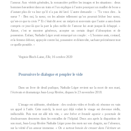
l’amour. Aux vérités générales, la romancière préfère les images et les situations : deux
hommes bavardent dans un train et l’un explique à l’autre pourquoi un maillot de boxe a
d’autant plus de va leur qu’il n’a pas été lavé. L’autre demande : « "Tu veux dire... la
sueur ? - Ben oui, la sueur, on les admire tellement qu’on pourrait lécher leur sueur,
qu’est-ce que tu crois ?" Et c’était dit avec un mépris si souverain que l’autre a sans doute
compris ce jour-là que la part la plus noble de l’amour lui avait jusque-là échappé. »
Aimer, c’est se montrer généreux, accepter un certain degré d’absorption et de
possession. Enfant, Nathalie Léger avait remarqué un couple : « L’homme assis, costaud,
et la femme debout, appuyée contre lui, possessive et désinvolte, sachant précisément tout
ce quelle possède. »
Virginie Bloch-Laine,
Elle
, 16 octobre 2020
Poursuivre le dialogue et peupler le vide
Dans un livre de deuil pudique, Nathalie Léger revient sur la mort de son mari,
l’écrivain et dramaturge Jean-Loup Rivière, disparu le 23 novembre 2018.
L’image est sidérante, obsédante : des couloirs vides et froids où résonne en vain
un appel à l’aide. Cette nuit-là, la mort qui déjà voilait le visage est devenue réelle,
inéluctable. Puis tout est allé très vite,
« une brève et brutale agonie »
ponctuée de
douloureuses descentes dans les entrailles de l’hôpital. Deux ans après la disparition de
son mari, Jean-Loup Rivière Nathalie Léger pose des mots sur son chagrin, sur l’absence,
sur la vérité d’un amour immense.
« On a surtout besoin de creuser dans l’écriture un