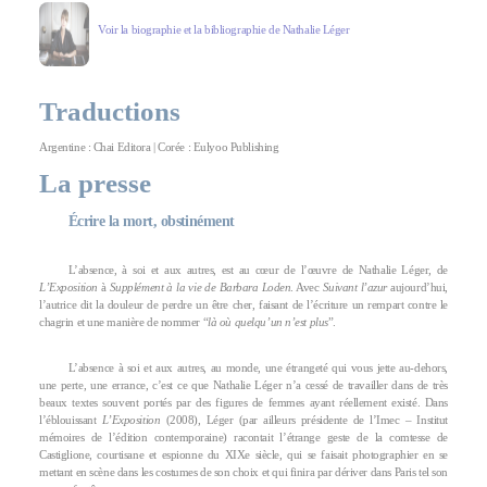
Voir la biographie et la bibliographie de Nathalie Léger
Traductions
Argentine : Chai Editora | Corée : Eulyoo Publishing
La presse
Écrire la mort, obstinément
L’absence, à soi et aux autres, est au cœur de l’œuvre de Nathalie Léger, de
L’Exposition
à
Supplément à la vie de Barbara Loden
. Avec
Suivant l’azur
aujourd’hui,
l’autrice dit la douleur de perdre un être cher, faisant de l’écriture un rempart contre le
chagrin et une manière de nommer “
là où quelqu’un n’est plus
”.
L’absence à soi et aux autres, au monde, une étrangeté qui vous jette au-dehors,
une perte, une errance, c’est ce que Nathalie Léger n’a cessé de travailler dans de très
beaux textes souvent portés par des figures de femmes ayant réellement existé. Dans
l’éblouissant
L’Exposition
(2008), Léger (par ailleurs présidente de l’Imec – Institut
mémoires de l’édition contemporaine) racontait l’étrange geste de la comtesse de
Castiglione, courtisane et espionne du XIXe siècle, qui se faisait photographier en se
mettant en scène dans les costumes de son choix et qui finira par dériver dans Paris tel son