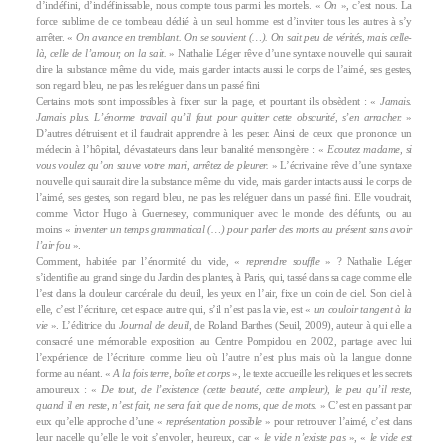
d’indéfini, d’indéfinissable, nous compte tous parmi les mortels. «
On
», c’est nous. La
force sublime de ce tombeau dédié à un seul homme est d’inviter tous les autres à s’y
arrêter. «
On avance en tremblant. On se souvient (…). On sait peu de vérités, mais celle-
là, celle de l’amour, on la sait.
» Nathalie Léger rêve d’une syntaxe nouvelle qui saurait
dire la substance même du vide, mais garder intacts aussi le corps de l’aimé, ses gestes,
son regard bleu, ne pas les reléguer dans un passé fini
Certains mots sont impossibles à fixer sur la page, et pourtant ils obsèdent : «
Jamais.
Jamais plus. L’énorme travail qu’il faut pour quitter cette obscurité, s’en arracher.
»
D’autres détruisent et il faudrait apprendre à les peser. Ainsi de ceux que prononce un
médecin à l’hôpital, dévastateurs dans leur banalité mensongère : «
Ecoutez madame, si
vous voulez qu’on sauve votre mari, arrêtez de pleurer.
» L’écrivaine rêve d’une syntaxe
nouvelle qui saurait dire la substance même du vide, mais garder intacts aussi le corps de
l’aimé, ses gestes, son regard bleu, ne pas les reléguer dans un passé fini. Elle voudrait,
comme Victor Hugo à Guernesey, communiquer avec le monde des défunts, ou au
moins «
inventer un temps grammatical (…) pour parler des morts au présent sans avoir
l’air fou
».
Comment, habitée par l’énormité du vide, «
reprendre souffle
» ? Nathalie Léger
s’identifie au grand singe du Jardin des plantes, à Paris, qui, tassé dans sa cage comme elle
l’est dans la douleur carcérale du deuil, les yeux en l’air, fixe un coin de ciel. Son ciel à
elle, c’est l’écriture, cet espace autre qui, s’il n’est pas la vie, est «
un couloir tangent à la
vie
». L’éditrice du
Journal de deuil
, de Roland Barthes (Seuil, 2009), auteur à qui elle a
consacré une mémorable exposition au Centre Pompidou en 2002, partage avec lui
l’expérience de l’écriture comme lieu où l’autre n’est plus mais où la langue donne
forme au néant. «
A la fois terre, boîte et corps
», le texte accueille les reliques et les secrets
amoureux : «
De tout, de l’existence (cette beauté, cette ampleur), le peu qu’il reste,
quand il en reste, n’est fait, ne sera fait que de noms, que de mots.
» C’est en passant par
eux qu’elle approche d’une «
représentation possible
» pour retrouver l’aimé, c’est dans
leur nacelle qu’elle le voit s’envoler, heureux, car «
le vide n’existe pas
», «
le vide est