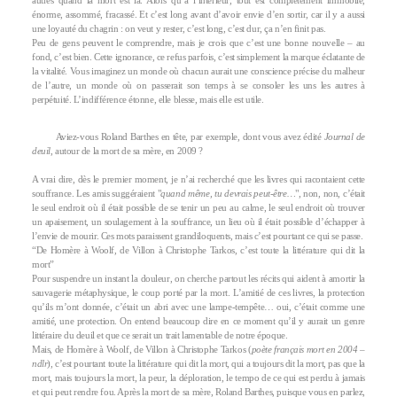
autres quand la mort est là. Alors qu’à l’intérieur, tout est complètement immobile,
énorme, assommé, fracassé. Et c’est long avant d’avoir envie d’en sortir, car il y a aussi
une loyauté du chagrin : on veut y rester, c’est long, c’est dur, ça n’en finit pas.
Peu de gens peuvent le comprendre, mais je crois que c’est une bonne nouvelle – au
fond, c’est bien. Cette ignorance, ce refus parfois, c’est simplement la marque éclatante de
la vitalité. Vous imaginez un monde où chacun aurait une conscience précise du malheur
de l’autre, un monde où on passerait son temps à se consoler les uns les autres à
perpétuité. L’indifférence étonne, elle blesse, mais elle est utile.
Aviez-vous Roland Barthes en tête, par exemple, dont vous avez édité
Journal de
deuil
, autour de la mort de sa mère, en 2009 ?
A vrai dire, dès le premier moment, je n’ai recherché que les livres qui racontaient cette
souffrance. Les amis suggéraient "
quand même, tu devrais peut-être…
", non, non, c’était
le seul endroit où il était possible de se tenir un peu au calme, le seul endroit où trouver
un apaisement, un soulagement à la souffrance, un lieu où il était possible d’échapper à
l’envie de mourir. Ces mots paraissent grandiloquents, mais c’est pourtant ce qui se passe.
“De Homère à Woolf, de Villon à Christophe Tarkos, c’est toute la littérature qui dit la
mort”
Pour suspendre un instant la douleur, on cherche partout les récits qui aident à amortir la
sauvagerie métaphysique, le coup porté par la mort. L’amitié de ces livres, la protection
qu’ils m’ont donnée, c’était un abri avec une lampe-tempête… oui, c’était comme une
amitié, une protection. On entend beaucoup dire en ce moment qu’il y aurait un genre
littéraire du deuil et que ce serait un trait lamentable de notre époque.
Mais, de Homère à Woolf, de Villon à Christophe Tarkos (
poète français mort en 2004 –
ndlr
), c’est pourtant toute la littérature qui dit la mort, qui a toujours dit la mort, pas que la
mort, mais toujours la mort, la peur, la déploration, le tempo de ce qui est perdu à jamais
et qui peut rendre fou. Après la mort de sa mère, Roland Barthes, puisque vous en parlez,