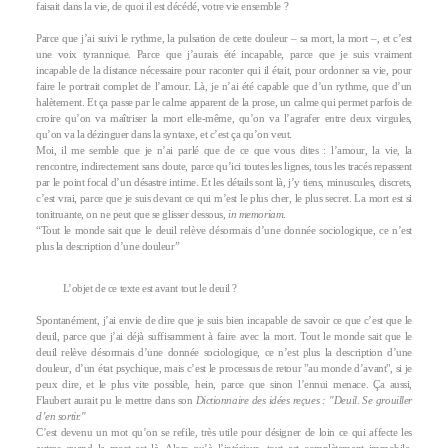
faisait dans la vie, de quoi il est décédé, votre vie ensemble ?
Parce que j’ai suivi le rythme, la pulsation de cette douleur – sa mort, la mort –, et c’est
une voix tyrannique. Parce que j’aurais été incapable, parce que je suis vraiment
incapable de la distance nécessaire pour raconter qui il était, pour ordonner sa vie, pour
faire le portrait complet de l’amour. Là, je n’ai été capable que d’un rythme, que d’un
halètement. Et ça passe par le calme apparent de la prose, un calme qui permet parfois de
croire qu’on va maîtriser la mort elle-même, qu’on va l’agrafer entre deux virgules,
qu’on va la dézinguer dans la syntaxe, et c’est ça qu’on veut.
Moi, il me semble que je n’ai parlé que de ce que vous dites : l’amour, la vie, la
rencontre, indirectement sans doute, parce qu’ici toutes les lignes, tous les tracés repassent
par le point focal d’un désastre intime. Et les détails sont là, j’y tiens, minuscules, discrets,
c’est vrai, parce que je suis devant ce qui m’est le plus cher, le plus secret. La mort est si
tonitruante, on ne peut que se glisser dessous,
in memoriam
.
“Tout le monde sait que le deuil relève désormais d’une donnée sociologique, ce n’est
plus la description d’une douleur”
L’objet de ce texte est avant tout le deuil ?
Spontanément, j’ai envie de dire que je suis bien incapable de savoir ce que c’est que le
deuil, parce que j’ai déjà suffisamment à faire avec la mort. Tout le monde sait que le
deuil relève désormais d’une donnée sociologique, ce n’est plus la description d’une
douleur, d’un état psychique, mais c’est le processus de retour "au monde d’avant", si je
peux dire, et le plus vite possible, hein, parce que sinon l’ennui menace. Ça aussi,
Flaubert aurait pu le mettre dans son
Dictionnaire des idées reçues : "Deuil. Se grouiller
d’en sortir."
C’est devenu un mot qu’on se refile, très utile pour désigner de loin ce qui affecte les