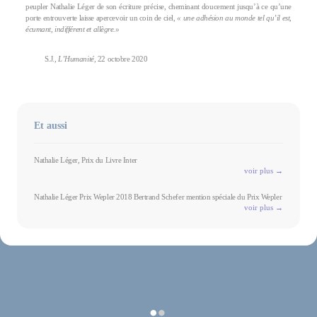
peupler Nathalie Léger de son écriture précise, cheminant doucement jusqu’à ce qu’une
porte entrouverte laisse apercevoir un coin de ciel,
« une adhésion au monde tel qu’il est,
écumant, indifférent et allègre.»
S.J.,
L’Humanité
, 22 octobre 2020
Et aussi
Nathalie Léger, Prix du Livre Inter
voir plus →
Nathalie Léger Prix Wepler 2018 Bertrand Schefer mention spéciale du Prix Wepler
voir plus →