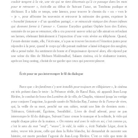
couloir tangent à la vie, une vie qui ne tient désormais qu’à ce passage dans les mots
pour te retrouver »
, écrit-elle au début de Suivant l’azur, un Tombeau pudique et
déchirant. Il a fallu ce temps, cette latence, pour trouver le chemin du « on » vers le
« je », pour affronter les souvenirs et retrouver la mémoire des gestes, exprimer la
« banalité fastueuse »
d’un quotidien partagé,
« ce minuscule viatique des choses infimes
qui donnent forme à l’amour »
. Comme Eurydice guidant Orphée hors des Enfers,
sommée de ne pas se retourner, elle a cru pouvoir sauver celui qu’elle aimait en refoulant
ses larmes, obéissant littéralement à l’injonction d’une voix sévère au téléphone. Quand,
l’avant-dernier matin, elle, l’écrivaine, n’a pas su trouver les mots et l’émotion justes pour
répondre à la peur, quand le corps qu’elle pensait maîtriser a laissé échapper des sanglots,
elle a pensé trahir. Au sentiment de honte et d’impuissance éprouvé alors, elle répond par
une scène du film de Mohsen Makhmalbaf, Salaam cinéma, où le réalisateur iranien,
après un long casting, choisit de ne garder que ceux qui peuvent pleurer.
Écrit pour ne pas interrompre le fil du dialogue
Parce que
« les fantômes s’y sont installés pour toujours en villégiature »
, le cinéma
est très présent dans le texte : la Présence réelle, de Raoul Ruiz, où apparaît Jean-Loup
Rivière, le combat de boxe des
Lumières de la ville
, de Chaplin, visionné jusqu’au vertige
pour conjurer l’angoisse, la gueule cassée de Nicholas Ray, l’auteur de
la Fureur de vivre
,
qui, la veille de sa mort, penché sur son cahier, notait une liste de derniers mots :
Tolérance, Générosité, Égoïsme, Sensibilité... Livre de deuil adressé, pour ne pas
interrompre le fil du dialogue, Suivant l’azur creuse le manque et la solitude, le vide qui
emplit chaque pièce de la maison.
« On restera seul avec le vide en soi, c’est comme ça,
c’est le sens du mot "veuf”, “veuve”, le vidé, la vidée »
, écrit Nathalie Léger, dont la
mère, veuve très jeune, celle qui dans la Robe blanche, lui demandait de raconter son
histoire, est morte pendant l’agonie de Jean-Loup Rivière. C’est ce vide que tente de