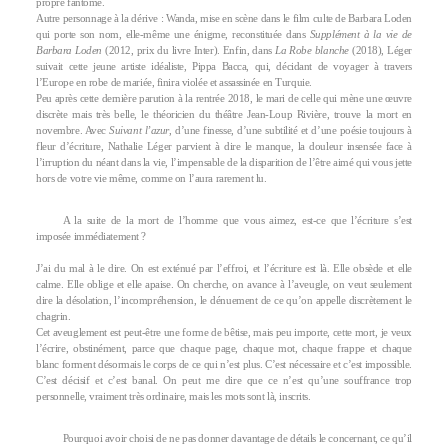
propre fantôme.
Autre personnage à la dérive : Wanda, mise en scène dans le film culte de Barbara Loden
qui porte son nom, elle-même une énigme, reconstituée dans
Supplément à la vie de
Barbara Loden
(2012, prix du livre Inter). Enfin, dans
La Robe blanche
(2018), Léger
suivait cette jeune artiste idéaliste, Pippa Bacca, qui, décidant de voyager à travers
l’Europe en robe de mariée, finira violée et assassinée en Turquie.
Peu après cette dernière parution à la rentrée 2018, le mari de celle qui mène une œuvre
discrète mais très belle, le théoricien du théâtre Jean-Loup Rivière, trouve la mort en
novembre. Avec
Suivant l’azur
, d’une finesse, d’une subtilité et d’une poésie toujours à
fleur d’écriture, Nathalie Léger parvient à dire le manque, la douleur insensée face à
l’irruption du néant dans la vie, l’impensable de la disparition de l’être aimé qui vous jette
hors de votre vie même, comme on l’aura rarement lu.
A la suite de la mort de l’homme que vous aimez, est-ce que l’écriture s’est
imposée immédiatement ?
J’ai du mal à le dire. On est exténué par l’effroi, et l’écriture est là. Elle obsède et elle
calme. Elle oblige et elle apaise. On cherche, on avance à l’aveugle, on veut seulement
dire la désolation, l’incompréhension, le dénuement de ce qu’on appelle discrètement le
chagrin.
Cet aveuglement est peut-être une forme de bêtise, mais peu importe, cette mort, je veux
l’écrire, obstinément, parce que chaque page, chaque mot, chaque frappe et chaque
blanc forment désormais le corps de ce qui n’est plus. C’est nécessaire et c’est impossible.
C’est décisif et c’est banal. On peut me dire que ce n’est qu’une souffrance trop
personnelle, vraiment très ordinaire, mais les mots sont là, inscrits.
Pourquoi avoir choisi de ne pas donner davantage de détails le concernant, ce qu’il