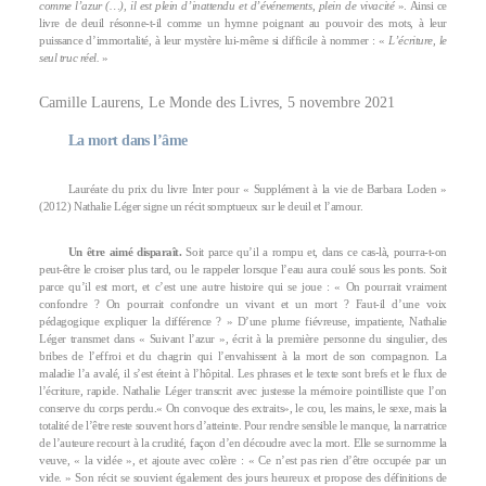
comme l’azur (…), il est plein d’inattendu et d’événements, plein de vivacité
». Ainsi ce
livre de deuil résonne-t-il comme un hymne poignant au pouvoir des mots, à leur
puissance d’immortalité, à leur mystère lui-même si difficile à nommer : «
L’écriture, le
seul truc réel.
»
Camille Laurens, Le Monde des Livres, 5 novembre 2021
La mort dans l’âme
Lauréate du prix du livre Inter pour « Supplément à la vie de Barbara Loden »
(2012) Nathalie Léger signe un récit somptueux sur le deuil et l’amour.
Un être aimé disparaît.
Soit parce qu’il a rompu et, dans ce cas-là, pourra-t-on
peut-être le croiser plus tard, ou le rappeler lorsque l’eau aura coulé sous les ponts. Soit
parce qu’il est mort, et c’est une autre histoire qui se joue : « On pourrait vraiment
confondre ? On pourrait confondre un vivant et un mort ? Faut-il d’une voix
pédagogique expliquer la différence ? » D’une plume fiévreuse, impatiente, Nathalie
Léger transmet dans « Suivant l’azur », écrit à la première personne du singulier, des
bribes de l’effroi et du chagrin qui l’envahissent à la mort de son compagnon. La
maladie l’a avalé, il s’est éteint à l’hôpital. Les phrases et le texte sont brefs et le flux de
l’écriture, rapide. Nathalie Léger transcrit avec justesse la mémoire pointilliste que l’on
conserve du corps perdu.« On convoque des extraits», le cou, les mains, le sexe, mais la
totalité de l’être reste souvent hors d’atteinte. Pour rendre sensible le manque, la narratrice
de l’auteure recourt à la crudité, façon d’en découdre avec la mort. Elle se surnomme la
veuve, « la vidée », et ajoute avec colère : « Ce n’est pas rien d’être occupée par un
vide. » Son récit se souvient également des jours heureux et propose des définitions de