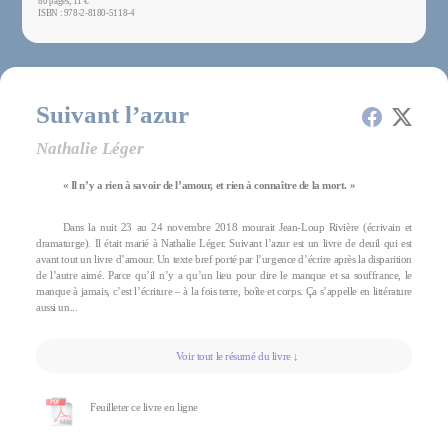
80 pages, 11 €
ISBN : 978-2-8180-5118-4
Suivant l’azur
Nathalie Léger
« Il n’y a rien à savoir de l’amour, et rien à connaître de la mort. »
Dans la nuit 23 au 24 novembre 2018 mourait Jean-Loup Rivière (écrivain et
dramaturge). Il était marié à Nathalie Léger. Suivant l’azur est un livre de deuil qui est
avant tout un livre d’amour. Un texte bref porté par l’urgence d’écrire après la disparition
de l’autre aimé. Parce qu’il n’y a qu’un lieu pour dire le manque et sa souffrance, le
manque à jamais, c’est l’écriture – à la fois terre, boîte et corps. Ça s’appelle en littérature
aussi un...
Voir tout le résumé du livre ↓
Feuilleter ce livre en ligne