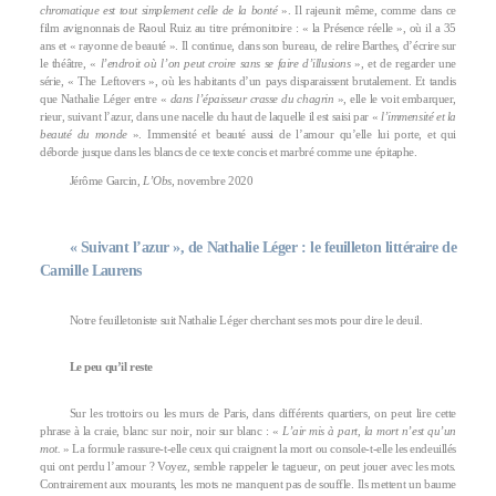
chromatique est tout simplement celle de la bonté
». Il rajeunit même, comme dans ce
film avignonnais de Raoul Ruiz au titre prémonitoire : « la Présence réelle », où il a 35
ans et « rayonne de beauté ». Il continue, dans son bureau, de relire Barthes, d’écrire sur
le théâtre, «
l’endroit où l’on peut croire sans se faire d’illusions
», et de regarder une
série, « The Leftovers », où les habitants d’un pays disparaissent brutalement. Et tandis
que Nathalie Léger entre «
dans l’épaisseur crasse du chagrin
», elle le voit embarquer,
rieur, suivant l’azur, dans une nacelle du haut de laquelle il est saisi par «
l’immensité et la
beauté du monde
». Immensité et beauté aussi de l’amour qu’elle lui porte, et qui
déborde jusque dans les blancs de ce texte concis et marbré comme une épitaphe.
Jérôme Garcin,
L’Obs
, novembre 2020
« Suivant l’azur », de Nathalie Léger : le feuilleton littéraire de
Camille Laurens
Notre feuilletoniste suit Nathalie Léger cherchant ses mots pour dire le deuil.
Le peu qu’il reste
Sur les trottoirs ou les murs de Paris, dans différents quartiers, on peut lire cette
phrase à la craie, blanc sur noir, noir sur blanc : «
L’air mis à part, la mort n’est qu’un
mot.
» La formule rassure-t-elle ceux qui craignent la mort ou console-t-elle les endeuillés
qui ont perdu l’amour ? Voyez, semble rappeler le tagueur, on peut jouer avec les mots.
Contrairement aux mourants, les mots ne manquent pas de souffle. Ils mettent un baume