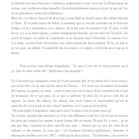
le formule très bien dans une conférence préparatoire à son cours sur La Préparation du
roman, une conférence dans laquelle il lie indissolublement amour et mort, et qui est l’un
de ses plus beaux textes sur la littérature.
Bien sûr, j’ai relu le
Journal de deuil
que j’avais édité au Seuil à partir des inédits déposés
à l’Imec. Et ce petit corpus de fiches, si essentiel, que je croyais connaître sur le bout des
doigts, j’ai eu l’impression, avec stupeur, de le lire pour la première fois. Et puis, à côté
de ça, il y a un autre espace, comme étrangement étanche, qui est celui de l’écriture. On
ouvre la trappe, on enfile un scaphandre et on descend dans l’obscurité, un rameau d’or
à la main, comme Enée descendant aux enfers parmi les âmes errantes. Et là, on fait ce
qu’on peut, au ralenti. On assemble des morceaux, on rapièce, on bricole pour que ça se
tienne.
Vous écrivez cette phrase magnifique : "
Le sens d’une vie ne tient pourtant qu’à
ça. Que les mots soient dits.
" Quels mots, par exemple ?
Il y a les mots qui manquent, ceux qu’on ne peut pas dire, et on pleure de n’avoir pas pu,
pas su les dire. Ce ne sont pas les mots de l’amour – il y avait une circulation incessante
de l’amour, en gestes, en mots –, mais ce sont ceux de la mort, de la conscience de ce qui
est imminent, de ce qui peut, de ce qui va advenir, les mots de ce qu’on croit être la
sagesse, les mots des adieux, les adieux, des mots beaux et inaccessibles qu’on se
reproche de n’avoir pas su dire, dans l’angoisse, on n’a pas pu les trouver.
“On peut parler d’impudeur, mais après tout l’écriture a été inventée pour ça”
Ou la peur, pendant des semaines, je m’en suis tellement voulu de n’avoir pas su trouver
les mots qui auraient pu apaiser la peur lorsqu’elle est venue. Et puis il y a ceux – je ne
sais pas bien comment les dire ceux-là non plus –, disons que ce sont les mots de la
solitude et des larmes. Je crois que c’est Gershom Scholem (
philologue, historien et
théologien israélien mort en 1982 – ndlr
) qui le dit le mieux : "
Se lamenter, c’est ouvrir le